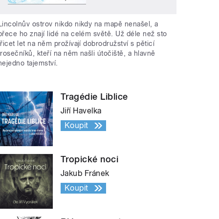
Lincolnův ostrov nikdo nikdy na mapě nenašel, a
přece ho znají lidé na celém světě. Už déle než sto
třicet let na něm prožívají dobrodružství s pěticí
trosečníků, kteří na něm našli útočiště, a hlavně
nejedno tajemství.
Tragédie Liblice
Jiří Havelka
Koupit
Tropické noci
Jakub Fránek
Koupit