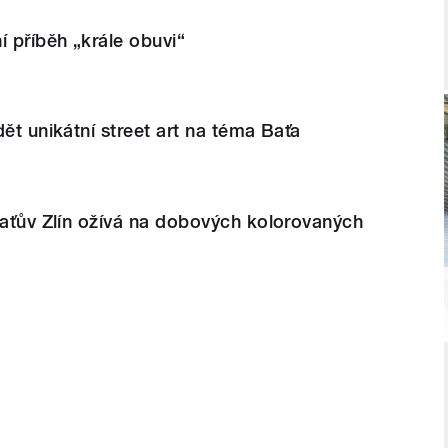
í příběh „krále obuvi“
dět unikátní street art na téma Baťa
Baťův Zlín ožívá na dobových kolorovaných