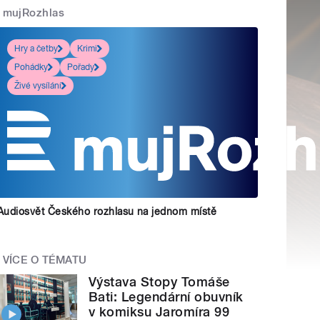
mujRozhlas
Hry a četby
Krimi
Pohádky
Pořady
Živé vysílání
Audiosvět Českého rozhlasu na jednom místě
VÍCE O TÉMATU
Výstava Stopy Tomáše
Bati: Legendární obuvník
v komiksu Jaromíra 99