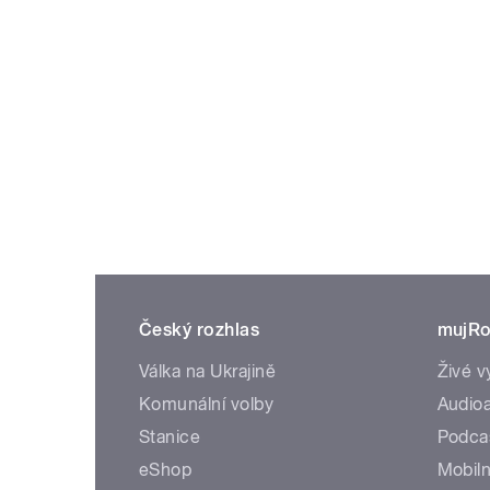
Český rozhlas
mujRo
Válka na Ukrajině
Živé v
Komunální volby
Audioa
Stanice
Podca
eShop
Mobiln