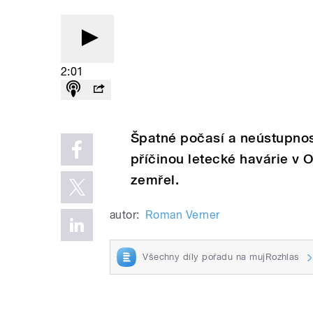
2:01
Špatné počasí a neústupnos
příčinou letecké havárie v O
zemřel.
autor:
Roman Verner
Všechny díly pořadu na mujRozhlas