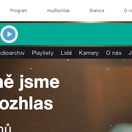
Program
mujRozhlas
Stanice
O r
dioarchiv
Playlisty
Lidé
Kamery
O nás
J