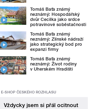
Tomáš Baťa známý
neznámý: Hospodářský
dvůr Cecilka jako srdce
potravinové soběstačnosti
Tomáš Baťa známý
neznámý: Zlínské nádraží
jako strategický bod pro
expanzi firmy
Tomáš Baťa známý
neznámý: Život rodiny
v Uherském Hradišti
E-SHOP ČESKÉHO ROZHLASU
Vždycky jsem si přál ocitnout