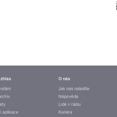
zhlas
O nás
ysílání
Jak nás naladíte
rchiv
Nápověda
sty
Lidé v rádiu
í aplikace
Kariéra