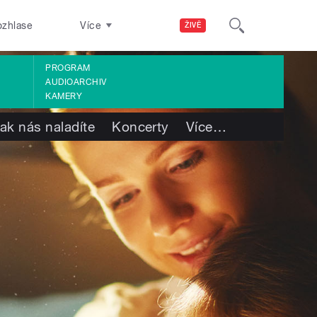
ozhlase
Více
ŽIVĚ
PROGRAM
AUDIOARCHIV
KAMERY
ak nás naladíte
Koncerty
Více
…