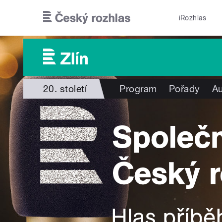
Přejít k hlavnímu obsahu
iRozhlas
20. století
Program
Pořady
Au