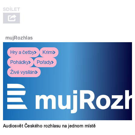
mujRozhlas
Hry a četby
Krimi
Pohádky
Pořady
Živé vysílání
Audiosvět Českého rozhlasu na jednom místě