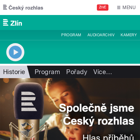
Přejít k hlavnímu obsahu
MENU
ŽIVĚ
PROGRAM
AUDIOARCHIV
KAMERY
Historie
Program
Pořady
Více
…