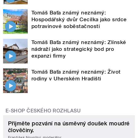
Tomáš Baťa známý neznámý:
Hospodářský dvůr Cecilka jako srdce
potravinové soběstačnosti
Tomáš Baťa známý neznámý: Zlínské
nádraží jako strategický bod pro
expanzi firmy
Tomáš Baťa známý neznámý: Život
rodiny v Uherském Hradišti
E-SHOP ČESKÉHO ROZHLASU
Přijměte pozvání na úsměvný doušek moudré
člověčiny.
František Novotný, moderátor