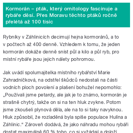
Kormorán – pták, který ornitology fascinuje a
rybáře děsí. Přes Moravu těchto ptáků ročně
přelétá až 100 tisíc
Rybníky v Záhlinicích decimují hejna kormoránů, a to
v počtech až 400 denně. Vzhledem k tomu, že jeden
kormorán dokáže denně sníst půl a kilo a půl ryb, pro
místní rybáře jsou jejich nálety pohromou.
Jak uvádí spolumajitelka místního rybářství Marie
Zahradníčková, na odstřel škůdců nedostali na části
vodních ploch povolení a plašení bohužel nepomohlo:
„Používali jsme petardy, ale jak je to známo, kormorán je
strašně chytrý, takže on si na ten hluk zvykne. Potom
jsme zkoušeli plynová děla, ale na to si taky navyknou.
Hluk způsobil, že rozladěná byla spíše populace Hulína a
Záhlinic.“ Zároveň dodává, že jako náhradu mohou rybáři
dostat maximálně 60 % toho, co si vyžádají a doloží.