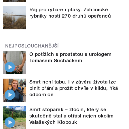
Ráj pro rybáře i ptáky. Záhlinické
rybníky hostí 270 druhů opeřenců
NEJPOSLOUCHANĚJŠÍ
O potížích s prostatou s urologem
Tomášem Sucháčkem
Smrt není tabu. I v závěru života lze
plnit přání a prožít chvíle v klidu, říká
odbornice
Smrt stopařek – zločin, který se
skutečně stal a otřásl nejen okolím
Valašských Klobouk