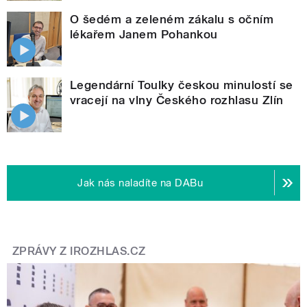
O šedém a zeleném zákalu s očním
lékařem Janem Pohankou
Legendární Toulky českou minulostí se
vracejí na vlny Českého rozhlasu Zlín
Jak nás naladíte na DABu
ZPRÁVY Z IROZHLAS.CZ