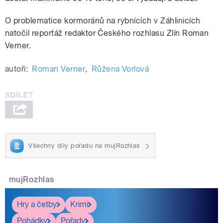
O problematice kormoránů na rybnících v Záhlinicích
natočil reportáž redaktor Českého rozhlasu Zlín Roman
Verner.
autoři:
Roman Verner
,
Růžena Vorlová
Všechny díly pořadu na mujRozhlas
mujRozhlas
Hry a četby
Krimi
Pohádky
Pořady