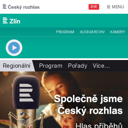
Přejít k hlavnímu obsahu
MENU
ŽIVĚ
PROGRAM
AUDIOARCHIV
KAMERY
Regionální
Program
Pořady
Více
…