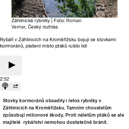
Záhlinické rybníky | Foto:
Roman
Verner
, Český rozhlas
Rybáři v Záhlinicích na Kroměřížsku bojují se stovkami
kormoránů, plašení místo ptáků rušilo lidi
2:52
Stovky kormoránů obsadily i letos rybníky v
Záhlinicích na Kroměřížsku. Tamním chovatelům
způsobují milionové škody. Proti náletům ptáků se ale
majitelé rybářství nemohou dostatečně bránit.