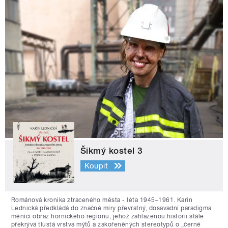
Šikmý kostel 3
Koupit
Románová kronika ztraceného města - léta 1945–1961. Karin
Lednická předkládá do značné míry převratný, dosavadní paradigma
měnící obraz hornického regionu, jehož zahlazenou historii stále
překrývá tlustá vrstva mýtů a zakořeněných stereotypů o „černé