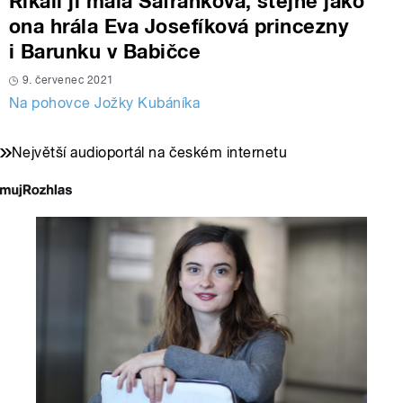
Říkali jí malá Šafránková, stejně jako
ona hrála Eva Josefíková princezny
i Barunku v Babičce
9. červenec 2021
Na pohovce Jožky Kubáníka
Největší audioportál na českém internetu