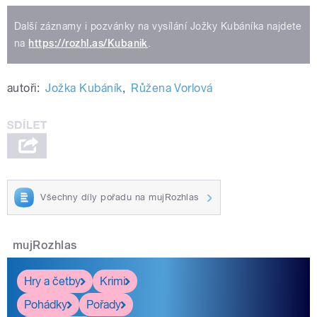
Další záznamy i pozvánky na vysílání Jožky Kubáníka najdete
na
https://rozhl.as/Kubanik
.
autoři:
Jožka Kubáník
,
Růžena Vorlová
Všechny díly pořadu na mujRozhlas
mujRozhlas
Hry a četby
Krimi
Pohádky
Pořady