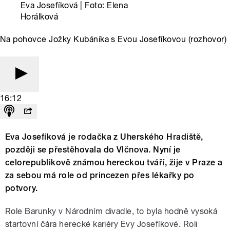
Eva Josefíková | Foto: Elena
Horálková
Na pohovce Jožky Kubáníka s Evou Josefíkovou (rozhovor)
16:12
Eva Josefíková je rodačka z Uherského Hradiště,
později se přestěhovala do Vlčnova. Nyní je
celorepublikově známou hereckou tváří, žije v Praze a
za sebou má role od princezen přes lékařky po
potvory.
Role Barunky v Národním divadle, to byla hodně vysoká
startovní čára herecké kariéry Evy Josefíkové. Roli