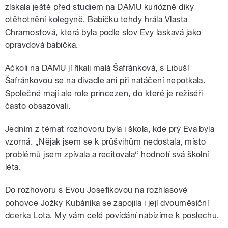
získala ještě před studiem na DAMU kuriózně díky
otěhotnění kolegyně. Babičku tehdy hrála Vlasta
Chramostová, která byla podle slov Evy laskavá jako
opravdová babička.
Ačkoli na DAMU jí říkali malá Šafránková, s Libuší
Šafránkovou se na divadle ani při natáčení nepotkala.
Společné mají ale role princezen, do které je režiséři
často obsazovali.
Jedním z témat rozhovoru byla i škola, kde prý Eva byla
vzorná. „Nějak jsem se k průšvihům nedostala, místo
problémů jsem zpívala a recitovala“ hodnotí svá školní
léta.
Do rozhovoru s Evou Josefíkovou na rozhlasové
pohovce Jožky Kubáníka se zapojila i její dvouměsíční
dcerka Lota. My vám celé povídání nabízíme k poslechu.