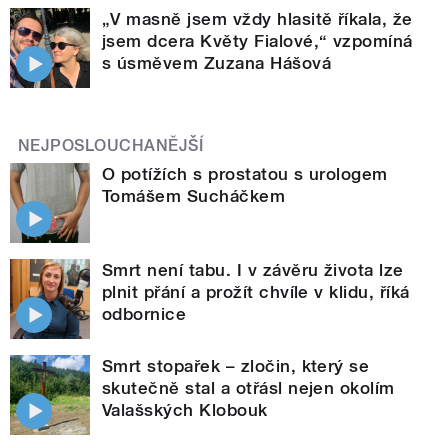
„V masně jsem vždy hlasitě říkala, že
jsem dcera Květy Fialové,“ vzpomíná
s úsměvem Zuzana Hášová
NEJPOSLOUCHANĚJŠÍ
O potížích s prostatou s urologem
Tomášem Sucháčkem
Smrt není tabu. I v závěru života lze
plnit přání a prožít chvíle v klidu, říká
odbornice
Smrt stopařek – zločin, který se
skutečně stal a otřásl nejen okolím
Valašských Klobouk