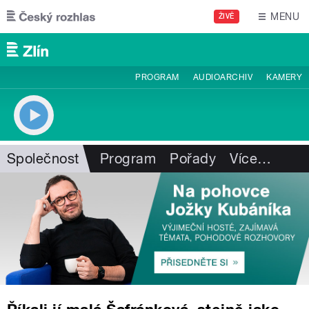
Přejít k hlavnímu obsahu
MENU
ŽIVĚ
PROGRAM
AUDIOARCHIV
KAMERY
Společnost
Program
Pořady
Více
…