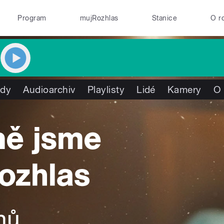
Program
mujRozhlas
Stanice
O r
ady
Audioarchiv
Playlisty
Lidé
Kamery
O