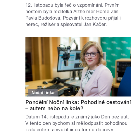
12. listopadu byla řeč o vzpomínání. Prvním
hostem byla ředitelka Alzheimer Home Zlín
Pavla Budošová. Pozvání k rozhovoru přijal i
herec, režisér a spisovatel Jan Kačer.
Noční linka
Pondělní Noční linka: Pohodlné cestování
– autem nebo na kole?
Datum 14. listopadu je známý jako Den bez aut.
V tento den bychom si měliodpustit pohodlnou
jízdu autem a využít jinou formu dopravy.