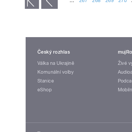
…
267
268
269
270
« první
‹ předchozí
Český rozhlas
mujRo
Válka na Ukrajině
Živé v
Komunální volby
Audioa
Stanice
Podca
eShop
Mobiln