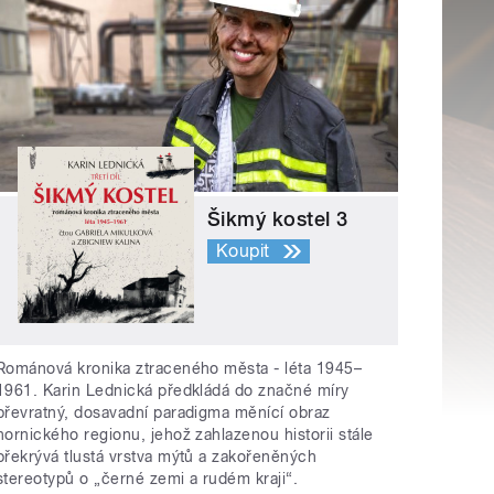
Šikmý kostel 3
Koupit
Románová kronika ztraceného města - léta 1945–
1961. Karin Lednická předkládá do značné míry
převratný, dosavadní paradigma měnící obraz
hornického regionu, jehož zahlazenou historii stále
překrývá tlustá vrstva mýtů a zakořeněných
stereotypů o „černé zemi a rudém kraji“.