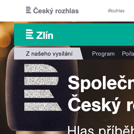
Přejít k hlavnímu obsahu
iRozhlas
Z našeho vysílání
Program
Poř