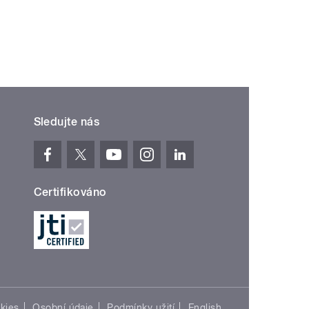
ní »
Sledujte nás
Certifikováno
kies
Osobní údaje
Podmínky užití
English