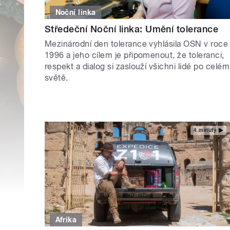
Noční linka
Středeční Noční linka: Umění tolerance
Mezinárodní den tolerance vyhlásila OSN v roce
1996 a jeho cílem je připomenout, že toleranci,
respekt a dialog si zaslouží všichni lidé po celém
světě.
4 minuty
Afrika