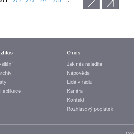
271
272
273
274
275
…
následující ›
posled
zhlas
O nás
ysílání
Jak nás naladíte
rchiv
Nápověda
sty
Lidé v rádiu
í aplikace
Kariéra
Kontakt
Rozhlasový poplatek
Coo