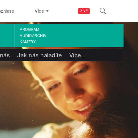
ozhlase
Více
ŽIVĚ
PROGRAM
AUDIOARCHIV
KAMERY
 nás
Jak nás naladíte
Více
…