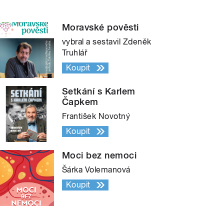
Moravské pověsti
vybral a sestavil Zdeněk
Truhlář
Koupit
Setkání s Karlem
Čapkem
František Novotný
Koupit
Moci bez nemoci
Šárka Volemanová
Koupit