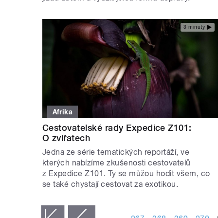
3 minuty
Afrika
Cestovatelské rady Expedice Z101:
O zvířatech
Jedna ze série tematických reportáží, ve
kterých nabízíme zkušenosti cestovatelů
z Expedice Z101. Ty se můžou hodit všem, co
se také chystají cestovat za exotikou.
STRÁNKY