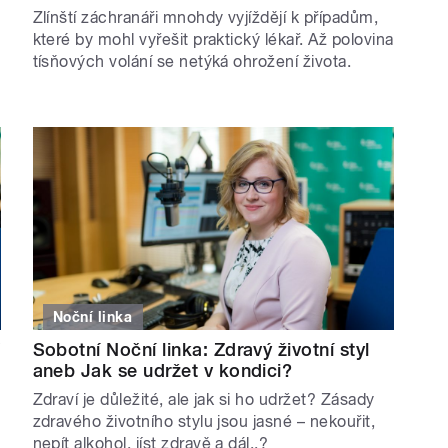
Zlínští záchranáři mnohdy vyjíždějí k případům,
které by mohl vyřešit praktický lékař. Až polovina
tísňových volání se netýká ohrožení života.
Noční linka
Sobotní Noční linka: Zdravý životní styl
aneb Jak se udržet v kondici?
Zdraví je důležité, ale jak si ho udržet? Zásady
zdravého životního stylu jsou jasné – nekouřit,
nepít alkohol, jíst zdravě a dál..?