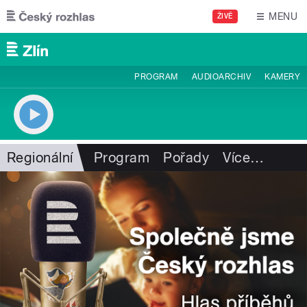
Přejít k hlavnímu obsahu
MENU
ŽIVĚ
PROGRAM
AUDIOARCHIV
KAMERY
Regionální
Program
Pořady
Více
…