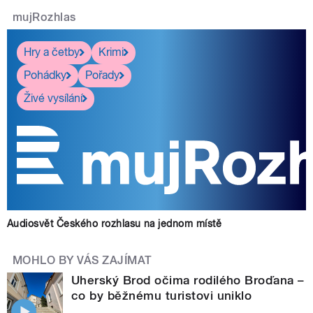
mujRozhlas
Hry a četby
Krimi
Pohádky
Pořady
Živé vysílání
Audiosvět Českého rozhlasu na jednom místě
MOHLO BY VÁS ZAJÍMAT
Uherský Brod očima rodilého Broďana –
co by běžnému turistovi uniklo