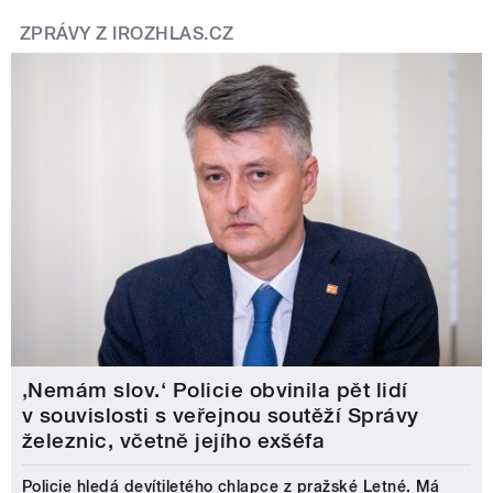
ZPRÁVY Z IROZHLAS.CZ
‚Nemám slov.‘ Policie obvinila pět lidí
v souvislosti s veřejnou soutěží Správy
železnic, včetně jejího exšéfa
Policie hledá devítiletého chlapce z pražské Letné. Má