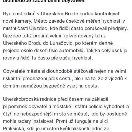
dlouhodobě žádali tamní obyvatelé.
Rychlost řidičů v Uherském Brodě budou kontrolovat
nové kamery. Město zavede úsekové měření rychlosti v
místní části Újezdec, kde řidiči často porušovali předpisy.
Újezdec totiž protíná velmi frekventovaný tah z
Uherského Brodu do Luhačovic, po kterém denně
projede okolo deseti tisíc automobilů. Takřka celý úsek je
rovný a řidiči tu často překračují rychlost.
Obyvatelé města si dlouhodobě stěžovali nejen na velmi
riskantní přecházení přes cestu, ale i na to, že z vjezdů k
domům nemůžou bezpečně vyjet na cestu.
Uherskobrodská radnice před časem na základě
připomínek obyvatel a městské i státní policie vyhodnotila
čtyři nejnebezpečnější místa ve městě, kde by postupně
mohla radary instalovat. První už funguje na ulici
Prakšická, kde je umístěn kvůli blízkosti jedné ze