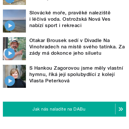
Slovácké moře, pravěké naleziště
i léčivá voda. Ostrožská Nová Ves
nabízí sport i rekreaci
Otakar Brousek sedí v Divadle Na
Vinohradech na místě svého tatínka. Za
zády má dokonce jeho siluetu
S Hankou Zagorovou jsme měly vlastní
hymnu, říká její spolubydlící z kolejí
Vlasta Peterková
Jak nás naladíte na DABu