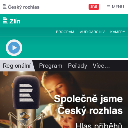
Přejít k hlavnímu obsahu
MENU
ŽIVĚ
PROGRAM
AUDIOARCHIV
KAMERY
Regionální
Program
Pořady
Více
…