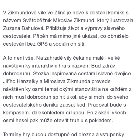
V Zikmundově vile ve Zlíně je nově k dostání komiks s
názvem Světoběžník Miroslav Zikmund, který ilustrovala
Zuzana Bahulová. Přibližuje život a výpravy slavného
cestovatele. Příběh má mimo jiné ukázat, co obnášelo
cestování bez GPS a sociálních sítí.
A to není vše. Na zahradě vily čeká na malé i velké
návštěvníky interaktivní hra s názvem Buď zdráv
dobrodruhu. Stezka inspirovaná cestami slavné dvojice
Jiřího Hanzelky a Miroslava Zikmunda provede
návštěvníky osmi tematickými stanovišti a na každém z
nich musí dobrodruh splnit úkol, aby si mohl do svého
cestovatelského deníku zapsat kód. Pracovat bude s
kompasem, dalekohledem či lupou. Po získání všech
osmi hesel pak může otevřít truhlu s pokladem.
Termíny hry budou dostupné od března a vstupenky