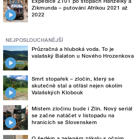
Expedice Z101 po stopách Hanzelky a
Zikmunda – putování Afrikou 2021 až
2022
NEJPOSLOUCHANĚJŠÍ
Průzračná a hluboká voda. To je
valašský Balaton u Nového Hrozenkova
Smrt stopařek – zločin, který se
skutečně stal a otřásl nejen okolím
Valašských Klobouk
Místem zločinu bude i Zlín. Nový seriál
se začne natáčet v listopadu na
hranicích se Slovenskem
O šedém a zeleném zákalu s očním