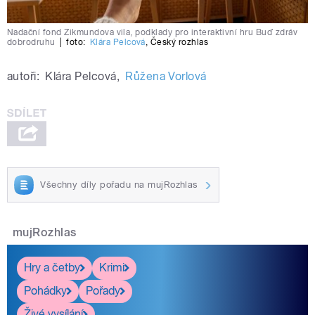
Nadační fond Zikmundova vila, podklady pro interaktivní hru Buď zdráv
dobrodruhu
|
foto:
Klára Pelcová
,
Český rozhlas
autoři:
Klára Pelcová
,
Růžena Vorlová
Všechny díly pořadu na mujRozhlas
mujRozhlas
Hry a četby
Krimi
Pohádky
Pořady
Živé vysílání