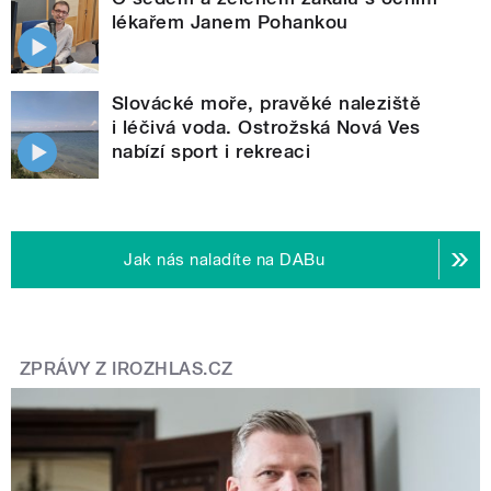
lékařem Janem Pohankou
Slovácké moře, pravěké naleziště
i léčivá voda. Ostrožská Nová Ves
nabízí sport i rekreaci
Jak nás naladíte na DABu
ZPRÁVY Z IROZHLAS.CZ