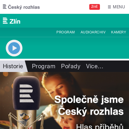
Přejít k hlavnímu obsahu
MENU
ŽIVĚ
PROGRAM
AUDIOARCHIV
KAMERY
Historie
Program
Pořady
Více
…