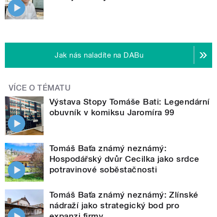
Jak nás naladíte na DABu
VÍCE O TÉMATU
Výstava Stopy Tomáše Bati: Legendární
obuvník v komiksu Jaromíra 99
Tomáš Baťa známý neznámý:
Hospodářský dvůr Cecilka jako srdce
potravinové soběstačnosti
Tomáš Baťa známý neznámý: Zlínské
nádraží jako strategický bod pro
expanzi firmy