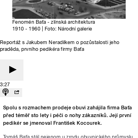
Fenomén Baťa - zlínská architektura
1910 - 1960 | Foto: Národní galerie
Reportáž s Jakubem Neradilkem o pozůstalosti jeho
praděda, prvního pedikéra firmy Baťa
3:27
Spolu s rozmachem prodeje obuvi zahájila firma Baťa
před téměř sto lety i péči o nohy zákazníků. Její první
pedikér se jmenoval František Kocourek.
Tomáš Baťa stál nejenom u zrodu obuvnického průmyslu