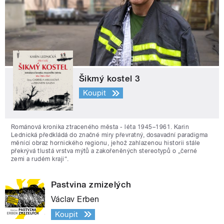
Šikmý kostel 3
Koupit
Románová kronika ztraceného města - léta 1945–1961. Karin
Lednická předkládá do značné míry převratný, dosavadní paradigma
měnící obraz hornického regionu, jehož zahlazenou historii stále
překrývá tlustá vrstva mýtů a zakořeněných stereotypů o „černé
zemi a rudém kraji“.
Pastvina zmizelých
Václav Erben
Koupit