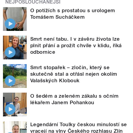
NEJPOSLOUCHANĚJŠÍ
O potížích s prostatou s urologem
Tomášem Sucháčkem
Smrt není tabu. I v závěru života lze
plnit přání a prožít chvíle v klidu, říká
odbornice
Smrt stopařek – zločin, který se
skutečně stal a otřásl nejen okolím
Valašských Klobouk
O šedém a zeleném zákalu s očním
lékařem Janem Pohankou
Legendární Toulky českou minulostí se
vracejí na vlny Českého rozhlasu Zlín