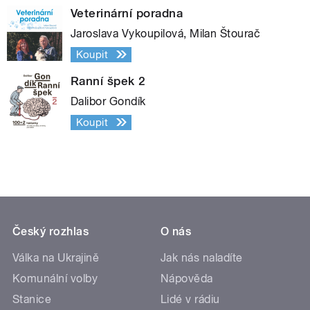
Veterinární poradna
Jaroslava Vykoupilová, Milan Štourač
Koupit
Ranní špek 2
Dalibor Gondík
Koupit
Český rozhlas
O nás
Válka na Ukrajině
Jak nás naladíte
Komunální volby
Nápověda
Stanice
Lidé v rádiu