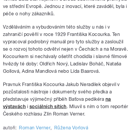
ve střední Evropě. Jednou z inovací, které zaváděl, byla i
péče o nohy zákazníků.
Vzděláváním a vybudováním této služby u nás i v
zahraničí pověřil v roce 1929 Františka Kocourka. Ten
vypracoval podrobný manuál pro tyto služby a zasloužil
se o rozvoj tohoto odvětví nejen v Čechách a na Moravě.
Kocourkem si nechávaly ošetřit chodidla i slavné filmové
hvězdy té doby: Oldřich Nový, Ladislav Boháč, Nataša
Gollová, Adina Mandlová nebo Lída Baarová.
Pravnuk Františka Kocourka Jakub Neradilek objevil v
pozůstalosti nástroje i dokumenty svého předka a
představuje výjimečný příběh Baťova pedikéra
na
výstavách
i
sociálních sítích
. Mluvil s ním o tom reportér
Českého rozhlasu Zlín Roman Verner.
autoři:
Roman Verner
,
Růžena Vorlová