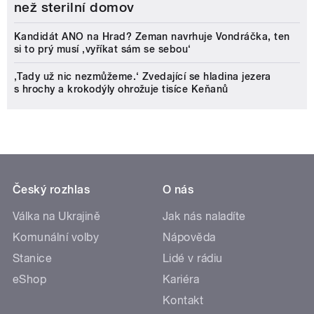
než sterilní domov
Kandidát ANO na Hrad? Zeman navrhuje Vondráčka, ten
si to prý musí ‚vyříkat sám se sebou‘
‚Tady už nic nezmůžeme.‘ Zvedající se hladina jezera
s hrochy a krokodýly ohrožuje tisíce Keňanů
Český rozhlas
O nás
Válka na Ukrajině
Jak nás naladíte
Komunální volby
Nápověda
Stanice
Lidé v rádiu
eShop
Kariéra
Kontakt