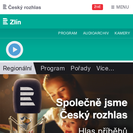
Přejít k hlavnímu obsahu
MENU
ŽIVĚ
PROGRAM
AUDIOARCHIV
KAMERY
Regionální
Program
Pořady
Více
…