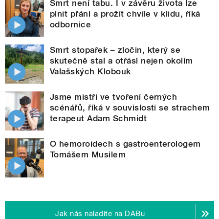
Smrt není tabu. I v závěru života lze
plnit přání a prožít chvíle v klidu, říká
odbornice
Smrt stopařek – zločin, který se
skutečně stal a otřásl nejen okolím
Valašských Klobouk
Jsme mistři ve tvoření černých
scénářů, říká v souvislosti se strachem
terapeut Adam Schmidt
O hemoroidech s gastroenterologem
Tomášem Musilem
Jak nás naladíte na DABu