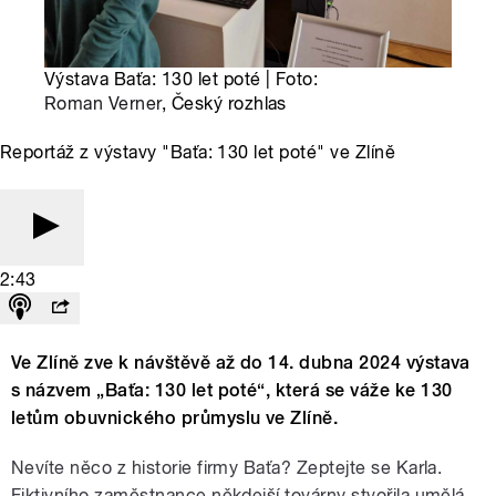
Výstava Baťa: 130 let poté | Foto:
Roman Verner
, Český rozhlas
Reportáž z výstavy "Baťa: 130 let poté" ve Zlíně
2:43
Ve Zlíně zve k návštěvě až do 14. dubna 2024 výstava
s názvem „Baťa: 130 let poté“, která se váže ke 130
letům obuvnického průmyslu ve Zlíně.
Nevíte něco z historie firmy Baťa? Zeptejte se Karla.
Fiktivního zaměstnance někdejší továrny stvořila umělá