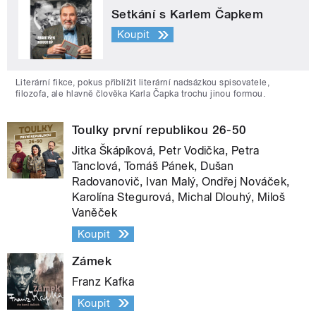
Setkání s Karlem Čapkem
Koupit
Literární fikce, pokus přiblížit literární nadsázkou spisovatele,
filozofa, ale hlavně člověka Karla Čapka trochu jinou formou.
Toulky první republikou 26-50
Jitka Škápíková, Petr Vodička, Petra
Tanclová, Tomáš Pánek, Dušan
Radovanovič, Ivan Malý, Ondřej Nováček,
Karolína Stegurová, Michal Dlouhý, Miloš
Vaněček
Koupit
Zámek
Franz Kafka
Koupit