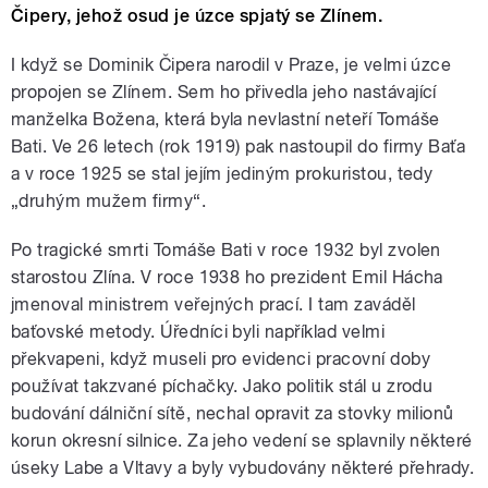
Čipery, jehož osud je úzce spjatý se Zlínem.
I když se Dominik Čipera narodil v Praze, je velmi úzce
propojen se Zlínem. Sem ho přivedla jeho nastávající
manželka Božena, která byla nevlastní neteří Tomáše
Bati. Ve 26 letech (rok 1919) pak nastoupil do firmy Baťa
a v roce 1925 se stal jejím jediným prokuristou, tedy
„druhým mužem firmy“.
Po tragické smrti Tomáše Bati v roce 1932 byl zvolen
starostou Zlína. V roce 1938 ho prezident Emil Hácha
jmenoval ministrem veřejných prací. I tam zaváděl
baťovské metody. Úředníci byli například velmi
překvapeni, když museli pro evidenci pracovní doby
používat takzvané píchačky. Jako politik stál u zrodu
budování dálniční sítě, nechal opravit za stovky milionů
korun okresní silnice. Za jeho vedení se splavnily některé
úseky Labe a Vltavy a byly vybudovány některé přehrady.