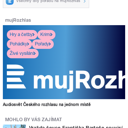
Všechny díly pořadu na mujRozhlas
mujRozhlas
Hry a četby
Krimi
Pohádky
Pořady
Živé vysílání
Audiosvět Českého rozhlasu na jednom místě
MOHLO BY VÁS ZAJÍMAT
Vražda ševce Františka Bartoše souvisí