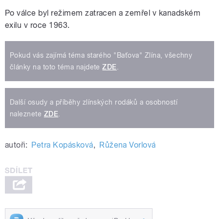
Po válce byl režimem zatracen a zemřel v kanadském
exilu v roce 1963.
Pokud vás zajímá téma starého "Baťova" Zlína, všechny
články na toto téma najdete
ZDE
.
Další osudy a příběhy zlínských rodáků a osobností
naleznete
ZDE
.
autoři:
Petra Kopásková
,
Růžena Vorlová