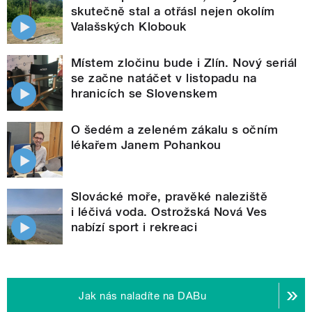
skutečně stal a otřásl nejen okolím
Valašských Klobouk
Místem zločinu bude i Zlín. Nový seriál
se začne natáčet v listopadu na
hranicích se Slovenskem
O šedém a zeleném zákalu s očním
lékařem Janem Pohankou
Slovácké moře, pravěké naleziště
i léčivá voda. Ostrožská Nová Ves
nabízí sport i rekreaci
Jak nás naladíte na DABu