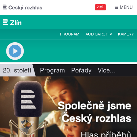
Přejít k hlavnímu obsahu
MENU
ŽIVĚ
PROGRAM
AUDIOARCHIV
KAMERY
20. století
Program
Pořady
Více
…