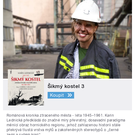
Šikmý kostel 3
Koupit
Románová kronika ztraceného města - léta 1945–1961. Karin
Lednická předkládá do značné míry převratný, dosavadní paradigma
měnící obraz hornického regionu, jehož zahlazenou historii stále
překrývá tlustá vrstva mýtů a zakořeněných stereotypů o „černé
zemi a rudém kraji“.