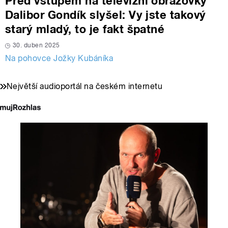
Před vstupem na televizní obrazovky
Dalibor Gondík slyšel: Vy jste takový
starý mladý, to je fakt špatné
30. duben 2025
Na pohovce Jožky Kubáníka
Největší audioportál na českém internetu