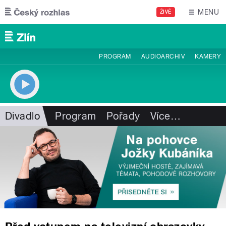
Přejít k hlavnímu obsahu
MENU
ŽIVĚ
PROGRAM
AUDIOARCHIV
KAMERY
Divadlo
Program
Pořady
Více
…