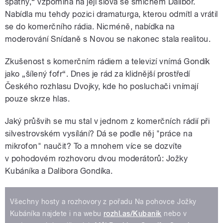
špatný,“ vzpomíná na její slova se smíchem Dalibor.
Nabídla mu tehdy pozici dramaturga, kterou odmítl a vrátil
se do komerčního rádia. Nicméně, nabídka na
moderování Snídaně s Novou se nakonec stala realitou.
Zkušenost s komerčním rádiem a televizí vnímá Gondík
jako „šílený fofr“. Dnes je rád za klidnější prostředí
Českého rozhlasu Dvojky, kde ho posluchači vnímají
pouze skrze hlas.
Jaký průšvih se mu stal v jednom z komerčních rádií při
silvestrovském vysílání? Dá se podle něj "práce na
mikrofon" naučit? To a mnohem více se dozvíte
v pohodovém rozhovoru dvou moderátorů: Jožky
Kubáníka a Dalibora Gondíka.
Všechny hosty a rozhovory z pořadu Na pohovce Jožky
Kubáníka najdete i na webu
rozhl.as/Kubanik
nebo v