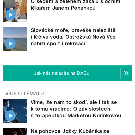
O šedém a zeleném zákalu s očním
lékařem Janem Pohankou
Slovácké moře, pravěké naleziště
i léčivá voda. Ostrožská Nová Ves
nabízí sport i rekreaci
Jak nás naladíte na DABu
VÍCE O TÉMATU
Víme, že nám to škodí, ale i tak se
k tomu vracíme: O závislostech
s terapeutkou Markétou Kořínkovou
Na pohovce Jožky Kubáníka ze