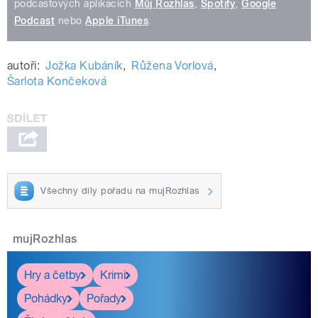
podcastových aplikacích
Můj Rozhlas
,
Spotify
,
Google
Podcast
nebo
Apple iTunes
.
autoři:
Jožka Kubáník
,
Růžena Vorlová
,
Šarlota Končeková
Všechny díly pořadu na mujRozhlas
mujRozhlas
Hry a četby
Krimi
Pohádky
Pořady