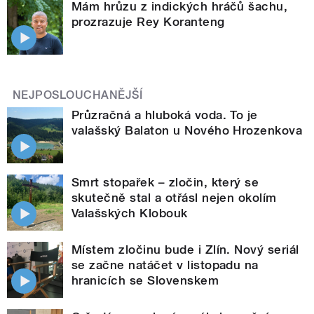
Mám hrůzu z indických hráčů šachu,
prozrazuje Rey Koranteng
NEJPOSLOUCHANĚJŠÍ
Průzračná a hluboká voda. To je
valašský Balaton u Nového Hrozenkova
Smrt stopařek – zločin, který se
skutečně stal a otřásl nejen okolím
Valašských Klobouk
Místem zločinu bude i Zlín. Nový seriál
se začne natáčet v listopadu na
hranicích se Slovenskem