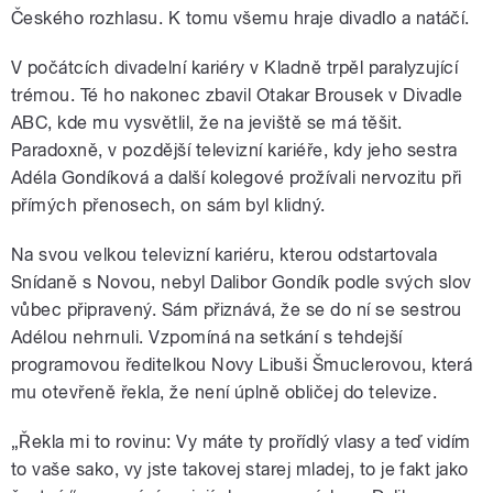
Českého rozhlasu. K tomu všemu hraje divadlo a natáčí.
V počátcích divadelní kariéry v Kladně trpěl paralyzující
trémou. Té ho nakonec zbavil Otakar Brousek v Divadle
ABC, kde mu vysvětlil, že na jeviště se má těšit.
Paradoxně, v pozdější televizní kariéře, kdy jeho sestra
Adéla Gondíková a další kolegové prožívali nervozitu při
přímých přenosech, on sám byl klidný.
Na svou velkou televizní kariéru, kterou odstartovala
Snídaně s Novou, nebyl Dalibor Gondík podle svých slov
vůbec připravený. Sám přiznává, že se do ní se sestrou
Adélou nehrnuli. Vzpomíná na setkání s tehdejší
programovou ředitelkou Novy Libuši Šmuclerovou, která
mu otevřeně řekla, že není úplně obličej do televize.
„Řekla mi to rovinu: Vy máte ty prořídlý vlasy a teď vidím
to vaše sako, vy jste takovej starej mladej, to je fakt jako