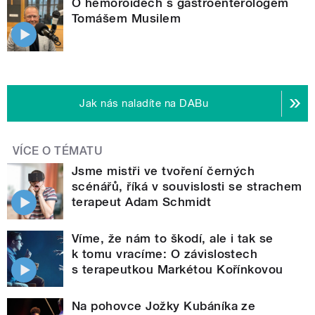
O hemoroidech s gastroenterologem
Tomášem Musilem
Jak nás naladíte na DABu
VÍCE O TÉMATU
Jsme mistři ve tvoření černých
scénářů, říká v souvislosti se strachem
terapeut Adam Schmidt
Víme, že nám to škodí, ale i tak se
k tomu vracíme: O závislostech
s terapeutkou Markétou Kořínkovou
Na pohovce Jožky Kubáníka ze