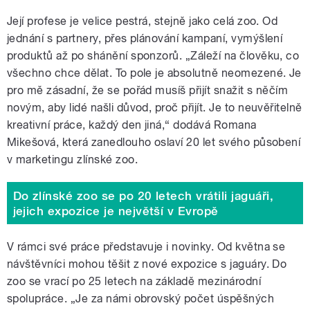
Její profese je velice pestrá, stejně jako celá zoo. Od
jednání s partnery, přes plánování kampaní, vymýšlení
produktů až po shánění sponzorů. „Záleží na člověku, co
všechno chce dělat. To pole je absolutně neomezené. Je
pro mě zásadní, že se pořád musíš přijít snažit s něčím
novým, aby lidé našli důvod, proč přijít. Je to neuvěřitelně
kreativní práce, každý den jiná,“ dodává Romana
Mikešová, která zanedlouho oslaví 20 let svého působení
v marketingu zlínské zoo.
Do zlínské zoo se po 20 letech vrátili jaguáři,
jejich expozice je největší v Evropě
V rámci své práce představuje i novinky. Od května se
návštěvníci mohou těšit z nové expozice s jaguáry. Do
zoo se vrací po 25 letech na základě mezinárodní
spolupráce. „Je za námi obrovský počet úspěšných