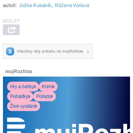
autoři:
Jožka Kubáník
,
Růžena Vorlová
Všechny díly pořadu na mujRozhlas
mujRozhlas
Hry a četby
Krimi
Pohádky
Pořady
Živé vysílání