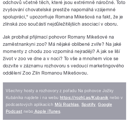
odchovů včetně těch, které jsou extrémně náročné. Toto
zvyšování chovatelské prestiže napomáhá vzájemné
spolupráci,“ upozorňuje Romana Mikešová na fakt, že je
zlínská zoo součástí nejdůležitějších asociací v oboru.
Jak probíhal přijímací pohovor Romany Mikešové na
zaměstnankyni zoo? Má nějaké oblíbené zvíře? Na jaké
momenty z chodu zoo vzpomíná nejraději? A jak se liší
život v zoo ve dne a v noci? To vše a mnohem více se
dozvíte v záznamu rozhovoru s vedoucí marketingového
oddělení Zoo Zlín Romanou Mikešovou.
Všechny hosty a rozhovory z pořadu Na pohovce Jožky
Kubáníka najdete i na webu
https://rozhl.as/Kubanik
nebo v
podcastových aplikacích
Můj Rozhlas
,
Spotify
,
Google
Podcast
nebo
Apple iTunes
.