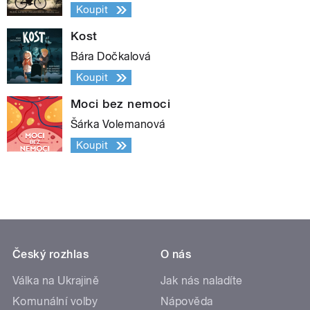
Koupit
Kost
Bára Dočkalová
Koupit
Moci bez nemoci
Šárka Volemanová
Koupit
Český rozhlas
O nás
Válka na Ukrajině
Jak nás naladíte
Komunální volby
Nápověda