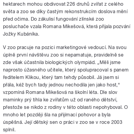
hektarech mohou obdivovat 226 druhů zvířat z celého
světa a zoo se díky častým rekonstrukcím doslova mění
před očima. Do zákulisí fungování zlínské zoo
posluchače vzala Romana Mikešová, která přijala pozvání
Jožky Kubáníka.
V zoo pracuje na pozici marketingové vedoucí. Na svou
úplně první návštěvu zoo si nepamatuje, pravidelně se
zde však účastnila biologických olympiád. „Měli jsme
naprosto úžasného učitele, který spolupracoval s panem
ředitelem Klikou, který tam tehdy působil. Já jsem si
přála, kéž bych tady jednou nechodila jen jako host,“
vzpomíná Romana Mikešová na školní léta. Dle slov
maminky prý tíhla ke zvířatům už od raného dětství,
přestože se nikdo z rodiny v této oblasti nepohyboval. O
mnoho let později šla na přijímací pohovor a byla
úspěšná. Její dětský sen o práci v zoo se v roce 2003
splnil.