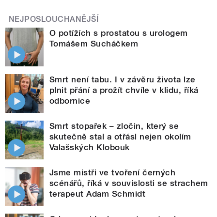
NEJPOSLOUCHANĚJŠÍ
O potížích s prostatou s urologem
Tomášem Sucháčkem
Smrt není tabu. I v závěru života lze
plnit přání a prožít chvíle v klidu, říká
odbornice
Smrt stopařek – zločin, který se
skutečně stal a otřásl nejen okolím
Valašských Klobouk
Jsme mistři ve tvoření černých
scénářů, říká v souvislosti se strachem
terapeut Adam Schmidt