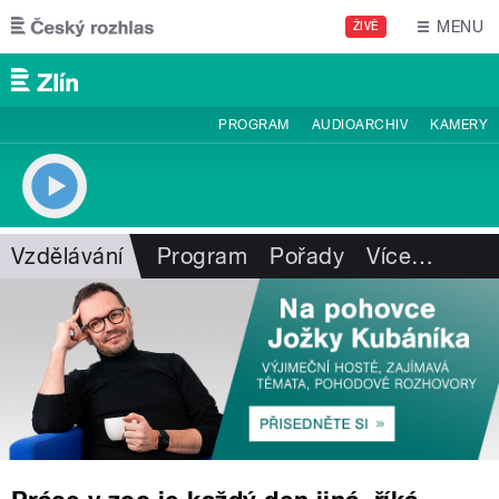
Přejít k hlavnímu obsahu
MENU
ŽIVĚ
PROGRAM
AUDIOARCHIV
KAMERY
Vzdělávání
Program
Pořady
Více
…