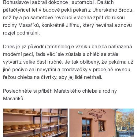
Bohuslavovi sebrali dokonce i automobil. Dalších
pětačtyřicet let v budově pekli pekaři z Uherského Brodu,
než byla po sametové revoluci vrácena zpět do rukou
rodiny Masaříků, konkrétně Jiřímu, který neváhal a znovu
rozjel podnikání.
Dnes je již původní technologie vzniku chleba nahrazena
moderní pecí, řada věcí ale zůstala a chléb se stále
vytváří z velké části ručně. Je tak oblíbený, že pekárna už
jiné pečivo ani nevyrábí a prodavačky v prodejně rovnou
řežou chleba na čtvrtky, aby jej lidé netrhali.
Poslechněte si příběh Mařatského chleba a rodiny
Masaříků.