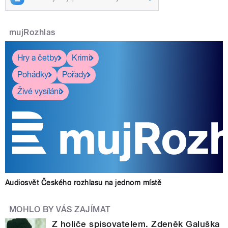
mujRozhlas
Hry a četby
Krimi
Pohádky
Pořady
Živé vysílání
Audiosvět Českého rozhlasu na jednom místě
MOHLO BY VÁS ZAJÍMAT
Z holiče spisovatelem. Zdeněk Galuška