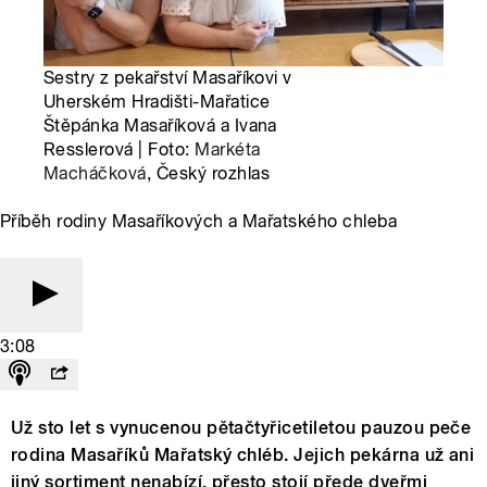
Sestry z pekařství Masaříkovi v
Uherském Hradišti-Mařatice
Štěpánka Masaříková a Ivana
Resslerová | Foto:
Markéta
Macháčková
, Český rozhlas
Příběh rodiny Masaříkových a Mařatského chleba
3:08
Už sto let s vynucenou pětačtyřicetiletou pauzou peče
rodina Masaříků Mařatský chléb. Jejich pekárna už ani
jiný sortiment nenabízí, přesto stojí přede dveřmi