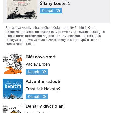
Šikmý kostel 3
Koupit
Románová kronika ztraceného města - léta 1945–1961. Karin
Lednická předkládá do značné míry převratný, dosavadní paradigma
měnící obraz hornického regionu, jehož zahlazenou historii stále
překrývá tlustá vrstva mýtů a zakořeněných stereotypů o „černé
zemi a rudém kraji“.
Bláznova smrt
Václav Erben
Koupit
Adventní radosti
František Novotný
Koupit
Denár v dívčí dlani