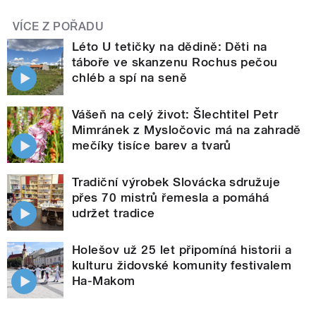
VÍCE Z POŘADU
Léto U tetičky na dědině: Děti na
táboře ve skanzenu Rochus pečou
chléb a spí na seně
Vášeň na celý život: Šlechtitel Petr
Mimránek z Mysločovic má na zahradě
mečíky tisíce barev a tvarů
Tradiční výrobek Slovácka sdružuje
přes 70 mistrů řemesla a pomáhá
udržet tradice
Holešov už 25 let připomíná historii a
kulturu židovské komunity festivalem
Ha-Makom