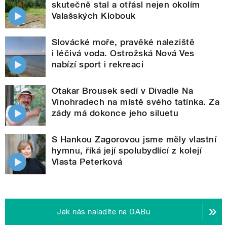
skutečně stal a otřásl nejen okolím
Valašských Klobouk
Slovácké moře, pravěké naleziště
i léčivá voda. Ostrožská Nová Ves
nabízí sport i rekreaci
Otakar Brousek sedí v Divadle Na
Vinohradech na místě svého tatínka. Za
zády má dokonce jeho siluetu
S Hankou Zagorovou jsme měly vlastní
hymnu, říká její spolubydlící z kolejí
Vlasta Peterková
Jak nás naladíte na DABu