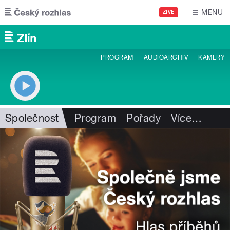
Přejít k hlavnímu obsahu
MENU
ŽIVĚ
PROGRAM
AUDIOARCHIV
KAMERY
Společnost
Program
Pořady
Více
…