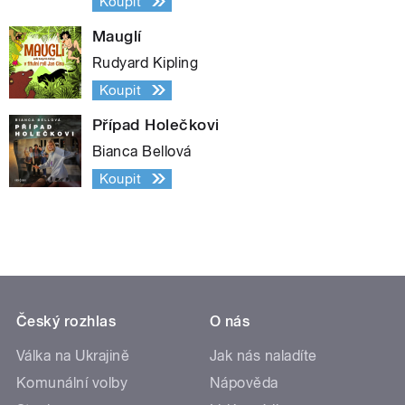
Koupit
Mauglí
Rudyard Kipling
Koupit
Případ Holečkovi
Bianca Bellová
Koupit
Český rozhlas
O nás
Válka na Ukrajině
Jak nás naladíte
Komunální volby
Nápověda