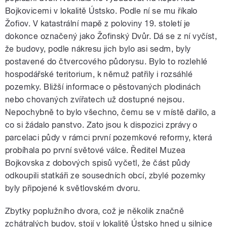
Bojkovicemi v lokalitě Ústsko. Podle ní se mu říkalo
Žofiov. V katastrální mapě z poloviny 19. století je
dokonce označený jako Žofinský Dvůr. Dá se z ní vyčíst,
že budovy, podle nákresu jich bylo asi sedm, byly
postavené do čtvercového půdorysu. Bylo to rozlehlé
hospodářské teritorium, k němuž patřily i rozsáhlé
pozemky. Bližší informace o pěstovaných plodinách
nebo chovaných zvířatech už dostupné nejsou.
Nepochybně to bylo všechno, čemu se v místě dařilo, a
co si žádalo panstvo. Zato jsou k dispozici zprávy o
parcelaci půdy v rámci první pozemkové reformy, která
probíhala po první světové válce. Ředitel Muzea
Bojkovska z dobových spisů vyčetl, že část půdy
odkoupili statkáři ze sousedních obcí, zbylé pozemky
byly připojené k světlovském dvoru.
Zbytky poplužního dvora, což je několik značně
zchátralých budov, stojí v lokalitě Ústsko hned u silnice