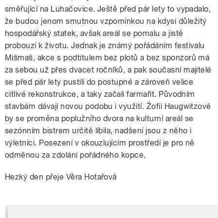
směřující na Luhačovice. Ještě před pár lety to vypadalo,
že budou jenom smutnou vzpomínkou na kdysi důležitý
hospodářský statek, avšak areál se pomalu a jistě
probouzí k životu. Jednak je známý pořádáním festivalu
Mišmaš, akce s podtitulem bez plotů a bez sponzorů má
za sebou už přes dvacet ročníků, a pak současní majitelé
se před pár lety pustili do postupné a zároveň velice
citlivé rekonstrukce, a taky začali farmařit. Původním
stavbám dávají novou podobu i využití. Žofii Haugwitzové
by se proměna poplužního dvora na kulturní areál se
sezónním bistrem určitě líbila, nadšení jsou z něho i
výletníci. Posezení v okouzlujícím prostředí je pro ně
odměnou za zdolání pořádného kopce.
Hezký den přeje Věra Hotařová