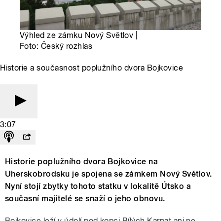
Výhled ze zámku Nový Světlov |
Foto: Český rozhlas
Historie a současnost poplužního dvora Bojkovice
3:07
Historie poplužního dvora Bojkovice na
Uherskobrodsku je spojena se zámkem Nový Světlov.
Nyní stojí zbytky tohoto statku v lokalitě Útsko a
současní majitelé se snaží o jeho obnovu.
Bojkovice leží v údolí pod kopci Bílých Karpat ani ne