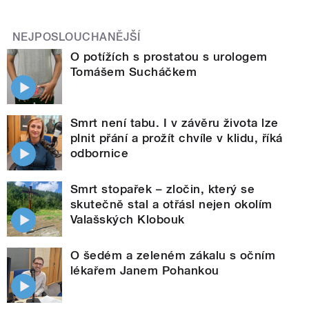
NEJPOSLOUCHANĚJŠÍ
O potížích s prostatou s urologem
Tomášem Sucháčkem
Smrt není tabu. I v závěru života lze
plnit přání a prožít chvíle v klidu, říká
odbornice
Smrt stopařek – zločin, který se
skutečně stal a otřásl nejen okolím
Valašských Klobouk
O šedém a zeleném zákalu s očním
lékařem Janem Pohankou