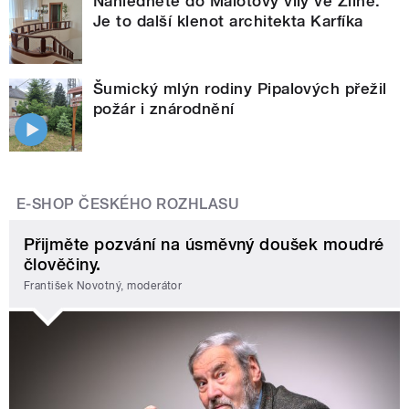
Nahlédněte do Malotovy vily ve Zlíně.
Je to další klenot architekta Karfíka
Šumický mlýn rodiny Pipalových přežil
požár i znárodnění
E-SHOP ČESKÉHO ROZHLASU
Přijměte pozvání na úsměvný doušek moudré
člověčiny.
František Novotný, moderátor