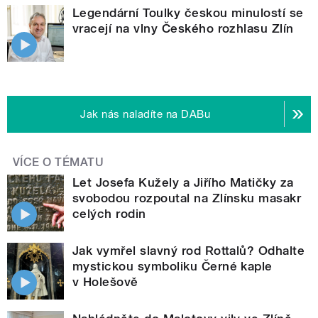
Legendární Toulky českou minulostí se
vracejí na vlny Českého rozhlasu Zlín
Jak nás naladíte na DABu
VÍCE O TÉMATU
Let Josefa Kužely a Jiřího Matičky za
svobodou rozpoutal na Zlínsku masakr
celých rodin
Jak vymřel slavný rod Rottalů? Odhalte
mystickou symboliku Černé kaple
v Holešově