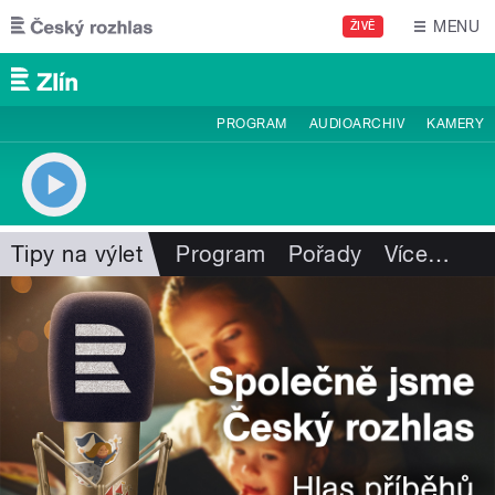
Přejít k hlavnímu obsahu
MENU
ŽIVĚ
PROGRAM
AUDIOARCHIV
KAMERY
Tipy na výlet
Program
Pořady
Více
…