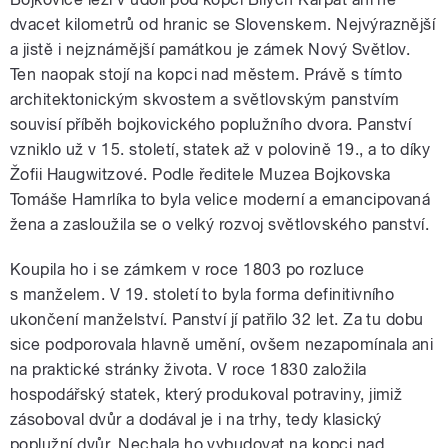
dvacet kilometrů od hranic se Slovenskem. Nejvýraznější
a jistě i nejznámější památkou je zámek Nový Světlov.
Ten naopak stojí na kopci nad městem. Právě s tímto
architektonickým skvostem a světlovským panstvím
souvisí příběh bojkovického poplužního dvora. Panství
vzniklo už v 15. století, statek až v polovině 19., a to díky
Žofii Haugwitzové. Podle ředitele Muzea Bojkovska
Tomáše Hamrlíka to byla velice moderní a emancipovaná
žena a zasloužila se o velký rozvoj světlovského panství.
Koupila ho i se zámkem v roce 1803 po rozluce
s manželem. V 19. století to byla forma definitivního
ukončení manželství. Panství jí patřilo 32 let. Za tu dobu
sice podporovala hlavně umění, ovšem nezapomínala ani
na praktické stránky života. V roce 1830 založila
hospodářský statek, který produkoval potraviny, jimiž
zásoboval dvůr a dodával je i na trhy, tedy klasický
poplužní dvůr. Nechala ho vybudovat na kopci nad