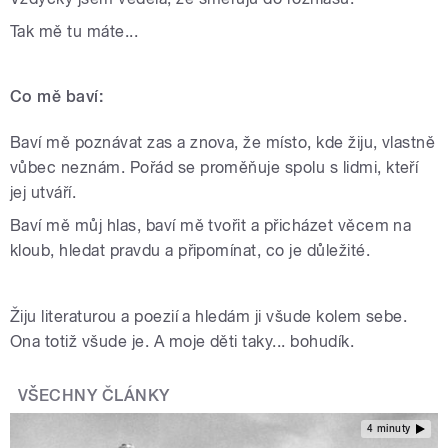
Tak mě tu máte...
Co mě baví:
Baví mě poznávat zas a znova, že místo, kde žiju, vlastně
vůbec neznám. Pořád se proměňuje spolu s lidmi, kteří
jej utváří.
Baví mě můj hlas, baví mě tvořit a přicházet věcem na
kloub, hledat pravdu a připomínat, co je důležité.
Žiju literaturou a poezií a hledám ji všude kolem sebe.
Ona totiž všude je. A moje děti taky... bohudík.
VŠECHNY ČLÁNKY
4 minuty