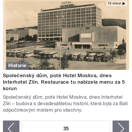
10 minut
Historie
Společenský dům, poté Hotel Moskva, dnes
Interhotel Zlín. Restaurace tu nabízela menu za 5
korun
Společenský dům, poté Hotel Moskva, dnes Interhotel
Zlín – budova s devadesátiletou historií, která byla za Bati
odpočinkovým místem pro všechny.
STRÁNKY
35
n
zí