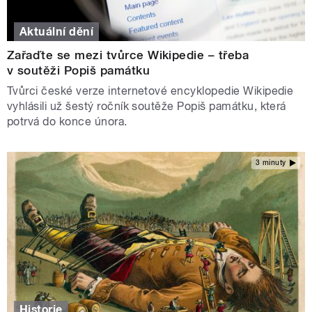
Aktuální dění
Zařaďte se mezi tvůrce Wikipedie – třeba
v soutěži Popiš památku
Tvůrci české verze internetové encyklopedie Wikipedie
vyhlásili už šestý ročník soutěže Popiš památku, která
potrvá do konce února.
3 minuty
Historie