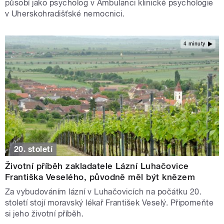
působí jako psycholog v Ambulanci klinické psychologie
v Uherskohradišťské nemocnici.
4 minuty
20. století
Životní příběh zakladatele Lázní Luhačovice
Františka Veselého, původně měl být knězem
Za vybudováním lázní v Luhačovicích na počátku 20.
století stojí moravský lékař František Veselý. Připomeňte
si jeho životní příběh.