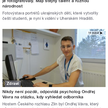
je fotografovaly. Mají stejný talent a různou
národnost
Fotovýstava portrétů ukrajinských dětí, které vytvořily
čeští studenti, je nyní k vidění v Uherském Hradišti.
16 minut
Zdraví
Nikdy není pozdě, odpovídá psycholog Ondřej
Vávra na otázku, kdy vyhledat odborníka
Hostem Českého rozhlasu Zlín byl Ondřej Vávra, který