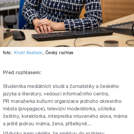
foto:
Khalil Baalbaki
,
Český rozhlas
Před rozhlasem:
Studentka mediálních studií a žurnalistiky a českého
jazyka a literatury, vedoucí informačního centra,
PR manažerka kulturní organizace jednoho okresního
města (propagace), televizní moderátorka, učitelka
češtiny, korektorka, interpretka mluveného slova, máma
a ještě jednou máma, žena, přítelkyně...
Vždycky jsem věděla, že směřuju do rozhlasu.