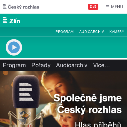
Přejít k hlavnímu obsahu
MENU
ŽIVĚ
PROGRAM
AUDIOARCHIV
KAMERY
Program
Pořady
Audioarchiv
Více
…