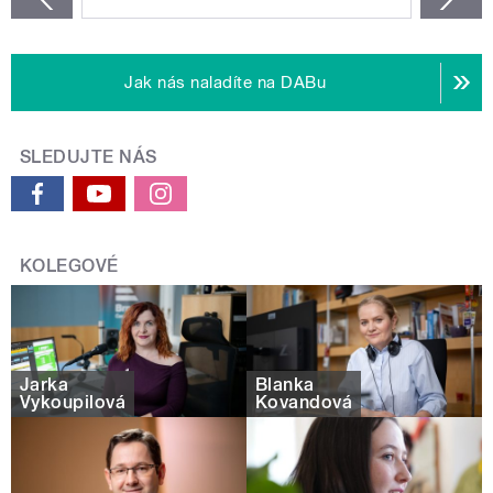
Jak nás naladíte na DABu
SLEDUJTE NÁS
KOLEGOVÉ
Jarka
Blanka
Vykoupilová
Kovandová