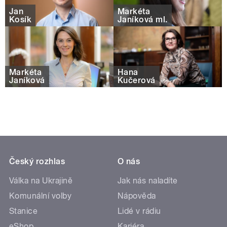
Jan
Markéta
Kosík
Janíková ml.
Markéta
Hana
Janíková
Kučerová
Český rozhlas
O nás
Válka na Ukrajině
Jak nás naladíte
Komunální volby
Nápověda
Stanice
Lidé v rádiu
eShop
Kariéra