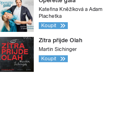
Operette gala
Kateřina Kněžíková a Adam
Plachetka
Koupit
Zítra přijde Olah
Martin Sichinger
Koupit