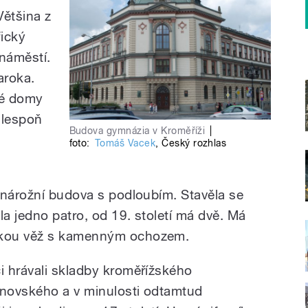
ětšina z
fický
náměstí.
aroka.
né domy
alespoň
Budova gymnázia v Kroměříži
|
foto:
Tomáš Vacek
,
Český rozhlas
 nárožní budova s podloubím. Stavěla se
la jedno patro, od 19. století má dvě. Má
okou věž s kamenným ochozem.
i hrávali skladby kroměřížského
anovského a v minulosti odtamtud