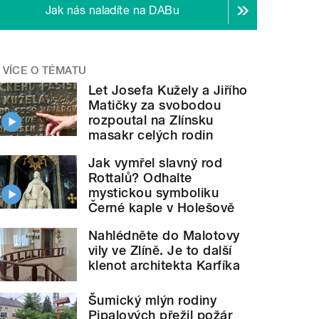
Jak nás naladíte na DABu
VÍCE O TÉMATU
Let Josefa Kužely a Jiřího
Matičky za svobodou
rozpoutal na Zlínsku
masakr celých rodin
Jak vymřel slavný rod
Rottalů? Odhalte
mystickou symboliku
Černé kaple v Holešově
Nahlédněte do Malotovy
vily ve Zlíně. Je to další
klenot architekta Karfíka
Šumický mlýn rodiny
Pipalových přežil požár