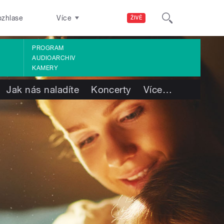
ozhlase
Více
ŽIVĚ
PROGRAM
AUDIOARCHIV
KAMERY
Jak nás naladíte
Koncerty
Více
…