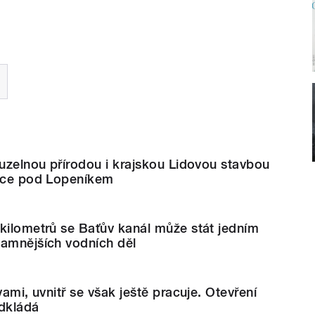
ouzelnou přírodou i krajskou Lidovou stavbou
řice pod Lopeníkem
kilometrů se Baťův kanál může stát jedním
namnějších vodních děl
vami, uvnitř se však ještě pracuje. Otevření
odkládá