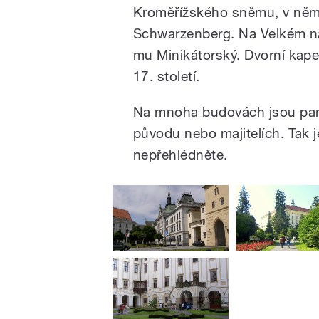
Kroměřížského sněmu, v něm 
Schwarzenberg. Na Velkém ná
mu Minikátorský. Dvorní kapeln
17. století.
Na mnoha budovách jsou pamě
původu nebo majitelích. Tak 
nepřehlédněte.