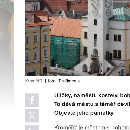
Kroměříž
|
foto:
Profimedia
Uličky, náměstí, kostely, bo
To dává městu s téměř devít
Objevte jeho památky.
Kroměříž je městem s bohatou