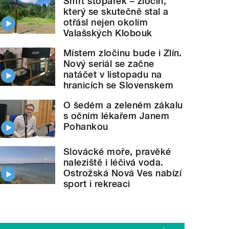
Smrt stopařek – zločin,
který se skutečně stal a
otřásl nejen okolím
Valašských Klobouk
Místem zločinu bude i Zlín.
Nový seriál se začne
natáčet v listopadu na
hranicích se Slovenskem
O šedém a zeleném zákalu
s očním lékařem Janem
Pohankou
Slovácké moře, pravěké
naleziště i léčivá voda.
Ostrožská Nová Ves nabízí
sport i rekreaci