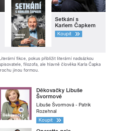
Setkání s
Karlem Čapkem
Koupit
Literární fikce, pokus přiblížit literární nadsázkou
spisovatele, filozofa, ale hlavně člověka Karla Čapka
trochu jinou formou.
Děkovačky Libuše
Švormové
Libuše Švormová - Patrik
Rozehnal
Koupit