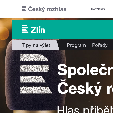
Přejít k hlavnímu obsahu
iRozhlas
Tipy na výlet
Program
Pořady