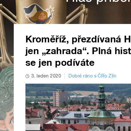
Kroměříž, přezdívaná 
jen „zahrada“. Plná hi
se jen podíváte
3. leden 2020
Dobré ráno s ČRo Zlín