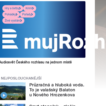
Hry a četby
Krimi
Pohádky
Pořady
Živé vysílání
Audiosvět Českého rozhlasu na jednom místě
NEJPOSLOUCHANĚJŠÍ
Průzračná a hluboká voda.
To je valašský Balaton
u Nového Hrozenkova