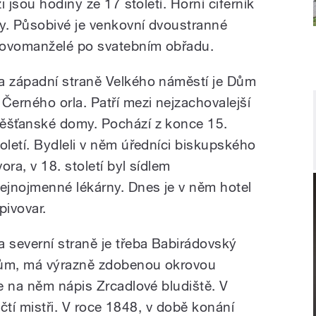
 jsou hodiny ze 17 století. Horní ciferník
y. Působivé je venkovní dvoustranné
novomanželé po svatebním obřadu.
a západní straně Velkého náměstí je Dům
 Černého orla. Patří mezi nejzachovalejší
ěšťanské domy. Pochází z konce 15.
toletí. Bydleli v něm úředníci biskupského
ora, v 18. století byl sídlem
tejnojmenné lékárny. Dnes je v něm hotel
pivovar.
a severní straně je třeba Babirádovský
ům, má výrazně zdobenou okrovou
e na něm nápis Zrcadlové bludiště. V
ičtí mistři. V roce 1848, v době konání