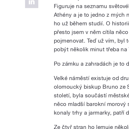
Figuruje na seznamu světové
Athény a je to jedno z mých n
ho už během studií. O histor
přesto jsem v něm cítila něc
pojmenovat. Teď už vím, byl t
pobýt několik minut třeba na
Po zámku a zahradách je to da
Velké náměstí existuje od druh
olomoucký biskup Bruno ze S
století, byla součástí městs
něco mladší barokní morový s
konaly trhy a jarmarky, patř
Ze čtyř stran ho lemuje někol