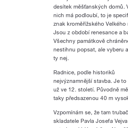
desítek měšťanských domů. V
nich má podloubí, to je speci
znak kroměřížského Velkého 
Jsou z období renesance a b
Všechny památkově chráně
nestihnu popsat, ale vyberu 
ty nej.
Radnice, podle historiků
nejvýznamnější stavba. Je to
už ve 12. století. Původně mě
taky předsazenou 40 m vys
Vzpomínám se, že tam trubač
skladatele Pavla Josefa Vejv