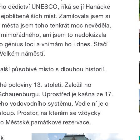
ho dědictví UNESCO, říká se jí Hanácké
ejoblíbenějších míst. Zamilovala jsem si
ii města jsem toho tenkrát moc nevěděla,
o mimořádného, ani jsem to nedokázala
o génius loci a vnímám ho i dnes. Stačí
 Velkém náměstí.
lší působivé místo s dlouhou historií.
é poloviny 13. století. Založil ho
chauenburgu. Uprostřed je kašna ze 17.
kého vodovodního systému. Vedle ní je o
loup. Prostor, na kterém se vždycky
í do Městské památkové rezervace.
ik