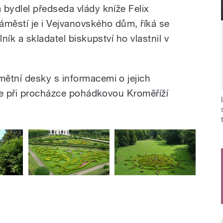
bydlel předseda vlády kníže Felix
městí je i Vejvanovského dům, říká se
ík a skladatel biskupství ho vlastnil v
tní desky s informacemi o jejich
je při procházce pohádkovou Kroměříží