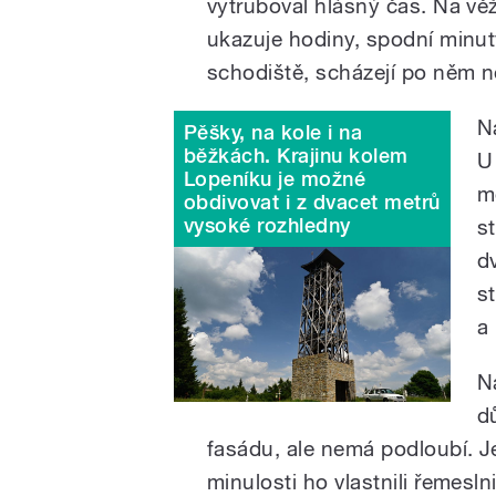
vytruboval hlásný čas. Na věži
ukazuje hodiny, spodní minut
schodiště, scházejí po něm 
N
Pěšky, na kole i na
běžkách. Krajinu kolem
U
Lopeníku je možné
m
obdivovat i z dvacet metrů
vysoké rozhledny
s
dv
s
a 
N
d
fasádu, ale nemá podloubí. J
minulosti ho vlastnili řemesln