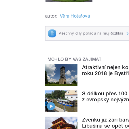
autor:
Věra Hotařová
Všechny díly pořadu na mujRozhlas
MOHLO BY VÁS ZAJÍMAT
Atraktivní nejen k
roku 2018 je Byst
S délkou přes 100 
z evropsky nejvýz
Zvenku již září bar
Libušína se opět 