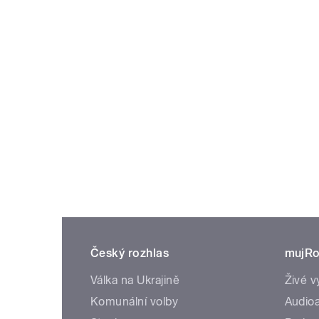
Český rozhlas
mujRo
Válka na Ukrajině
Živé v
Komunální volby
Audioa