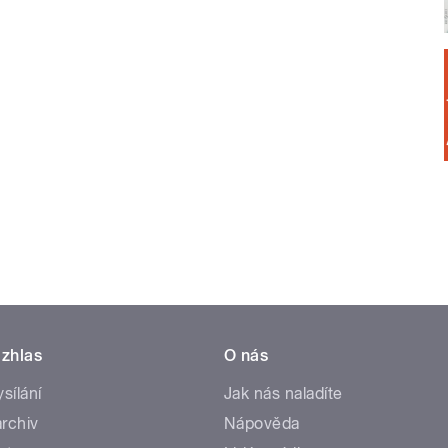
zhlas
O nás
ysílání
Jak nás naladíte
rchiv
Nápověda