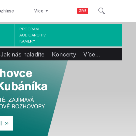
ozhlase
Více
ŽIVĚ
PROGRAM
AUDIOARCHIV
KAMERY
Jak nás naladíte
Koncerty
Více
…