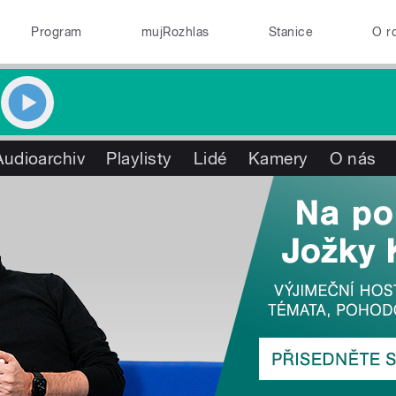
Program
mujRozhlas
Stanice
O r
Audioarchiv
Playlisty
Lidé
Kamery
O nás