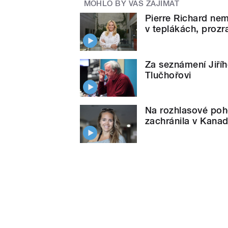
MOHLO BY VÁS ZAJÍMAT
Pierre Richard nem
v teplákách, prozr
Za seznámení Jiř
Tlučhořovi
Na rozhlasové poh
zachránila v Kana