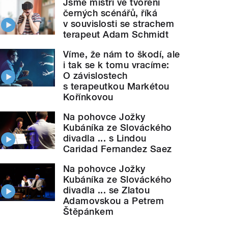
Jsme mistři ve tvoření
černých scénářů, říká
v souvislosti se strachem
terapeut Adam Schmidt
Víme, že nám to škodí, ale
i tak se k tomu vracíme:
O závislostech
s terapeutkou Markétou
Kořínkovou
Na pohovce Jožky
Kubáníka ze Slováckého
divadla ... s Lindou
Caridad Fernandez Saez
Na pohovce Jožky
Kubáníka ze Slováckého
divadla ... se Zlatou
Adamovskou a Petrem
Štěpánkem