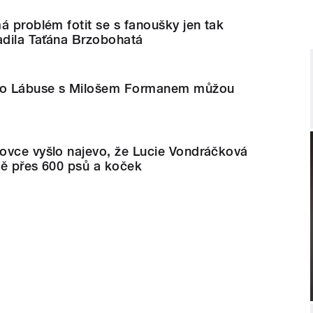
á problém fotit se s fanoušky jen tak
adila Taťána Brzobohatá
ího Lábuse s Milošem Formanem můžou
ovce vyšlo najevo, že Lucie Vondráčková
dě přes 600 psů a koček