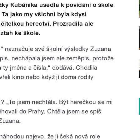
ky Kubáníka usedla k povídání o škole
Ta jako my všichni byla kdysi
učitelkou herectví. Prozradila ale
ztah ke škole.
,“ naznačuje své školní výsledky Zuzana
pis, nechápala jsem ale zeměpis, protože
en ty jména a čísla,“ dodává. Chodila
vřeli kino nebo když jí doma rodily
u? „To jsem nechtěla. Být herečkou se mi
ěhovali do Prahy. Chtěla jsem se spíš
 Zuzana.
náhodou najevo, že ji čeká nová role