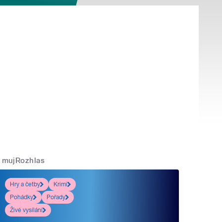
mujRozhlas
Hry a četby
Krimi
Pohádky
Pořady
Živé vysílání