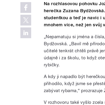
Na rozhlasovou pohovku Jož
herečka Zuzana Bydžovská. 
studentkou a teď je navíc i 
mnohem více, než jen svůj v
„Nepamatuju si jména a čísla
Bydžovská. „Bavil mě přírodo
učitelé tenkrát chtěli právě j
údajně i za školu, to když ote
rybičky.
A kdy ji napadlo být herečko
přihodilo, když jsme se přest
zabývat rybama,“ prozrazuje
V rozhovoru také vyšlo zcela 