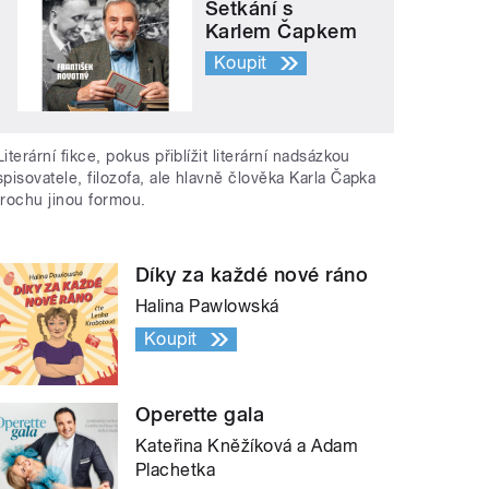
Setkání s
Karlem Čapkem
Koupit
Literární fikce, pokus přiblížit literární nadsázkou
spisovatele, filozofa, ale hlavně člověka Karla Čapka
trochu jinou formou.
Díky za každé nové ráno
Halina Pawlowská
Koupit
Operette gala
Kateřina Kněžíková a Adam
Plachetka