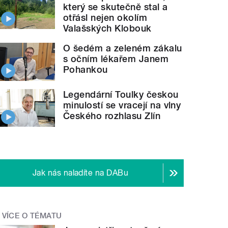
který se skutečně stal a
otřásl nejen okolím
Valašských Klobouk
O šedém a zeleném zákalu
s očním lékařem Janem
Pohankou
Legendární Toulky českou
minulostí se vracejí na vlny
Českého rozhlasu Zlín
Jak nás naladíte na DABu
VÍCE O TÉMATU