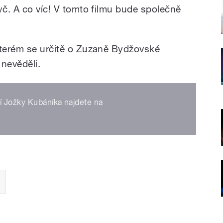
yč. A co víc! V tomto filmu bude společně
kterém se určitě o Zuzaně Bydžovské
 nevěděli.
ní Jožky Kubáníka najdete na