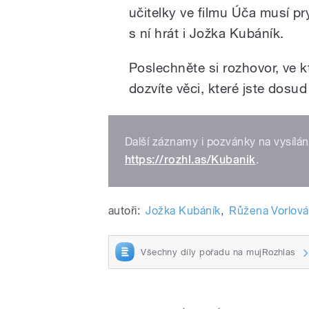
učitelky ve filmu Úča musí pr
s ní hrát i Jožka Kubáník.
Poslechněte si rozhovor, ve 
dozvíte věci, které jste dosud
Další záznamy i pozvánky na vysílá
https://rozhl.as/Kubanik
.
autoři:
Jožka Kubáník
,
Růžena Vorlová
Všechny díly pořadu na mujRozhlas