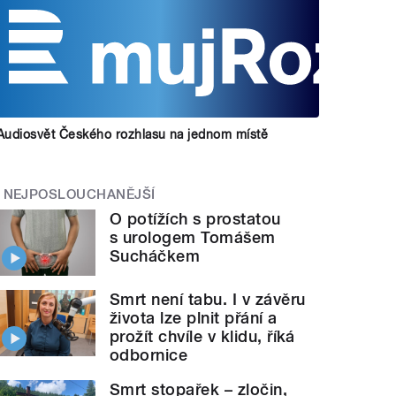
Audiosvět Českého rozhlasu na jednom místě
NEJPOSLOUCHANĚJŠÍ
O potížích s prostatou
s urologem Tomášem
Sucháčkem
Smrt není tabu. I v závěru
života lze plnit přání a
prožít chvíle v klidu, říká
odbornice
Smrt stopařek – zločin,