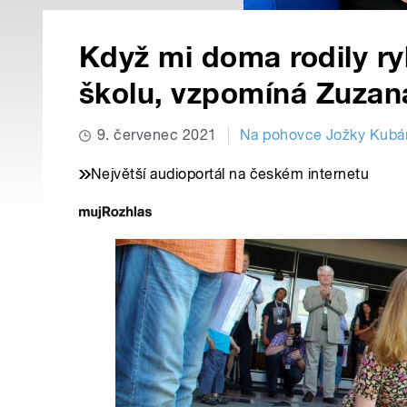
Když mi doma rodily ry
školu, vzpomíná Zuza
9. červenec 2021
Na pohovce Jožky Kubá
Největší audioportál na českém internetu