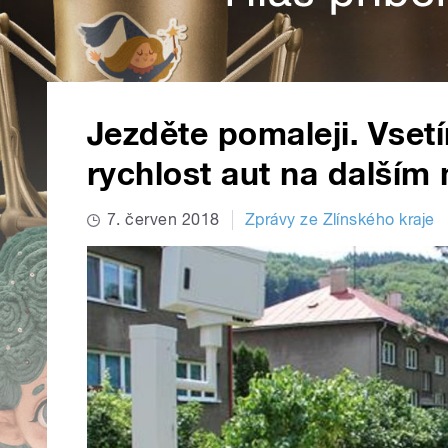
Jezděte pomaleji. Vset
rychlost aut na dalším
7. červen 2018
Zprávy ze Zlínského kraje