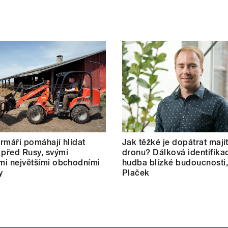
farmáři pomáhají hlídat
Jak těžké je dopátrat maji
 před Rusy, svými
dronu? Dálková identifikac
ími největšími obchodními
hudba blízké budoucnosti,
y
Plaček