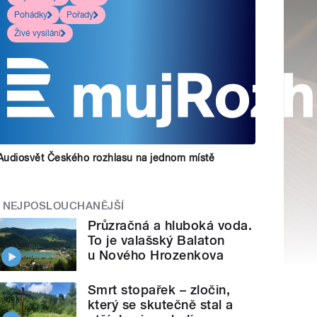
Pohádky
Pořady
Živé vysílání
Audiosvět Českého rozhlasu na jednom místě
NEJPOSLOUCHANĚJŠÍ
Průzračná a hluboká voda.
To je valašský Balaton
u Nového Hrozenkova
Smrt stopařek – zločin,
který se skutečně stal a