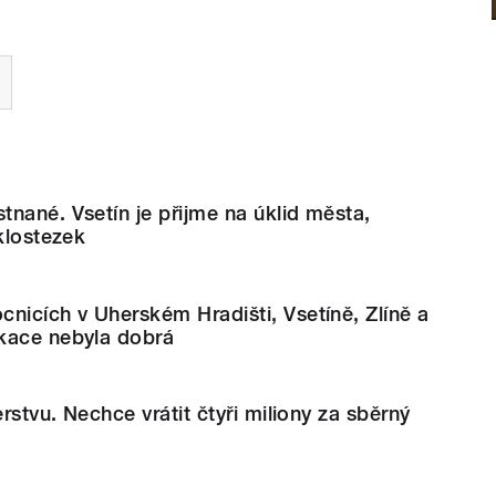
nané. Vsetín je přijme na úklid města,
yklostezek
nicích v Uherském Hradišti, Vsetíně, Zlíně a
kace nebyla dobrá
erstvu. Nechce vrátit čtyři miliony za sběrný