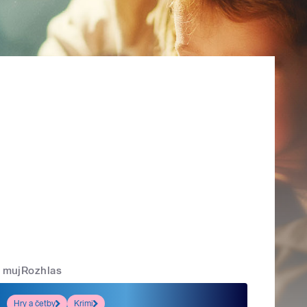
mujRozhlas
Hry a četby
Krimi