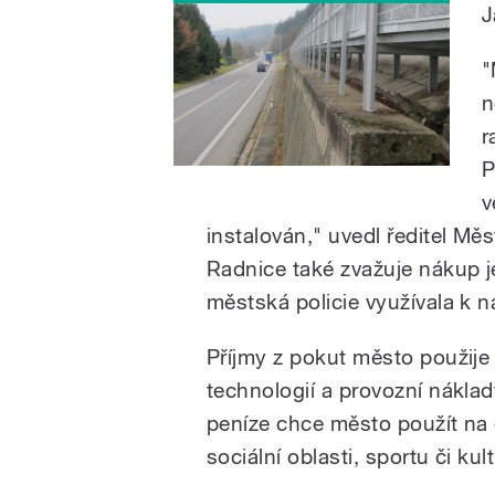
J
"
n
r
P
v
instalován," uvedl ředitel Měs
Radnice také zvažuje nákup j
městská policie využívala k 
Příjmy z pokut město použije 
technologií a provozní náklad
peníze chce město použít na 
sociální oblasti, sportu či kul