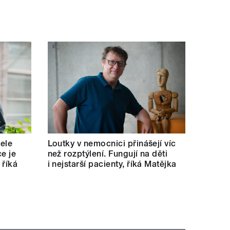
tele
Loutky v nemocnici přinášejí víc
e je
než rozptýlení. Fungují na děti
 říká
i nejstarší pacienty, říká Matějka