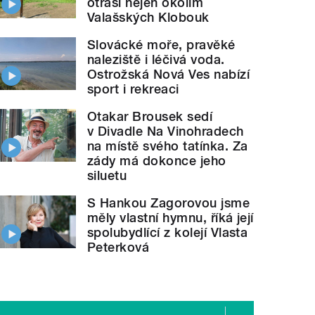
otřásl nejen okolím
Valašských Klobouk
Slovácké moře, pravěké
naleziště i léčivá voda.
Ostrožská Nová Ves nabízí
sport i rekreaci
Otakar Brousek sedí
v Divadle Na Vinohradech
na místě svého tatínka. Za
zády má dokonce jeho
siluetu
S Hankou Zagorovou jsme
měly vlastní hymnu, říká její
spolubydlící z kolejí Vlasta
Peterková