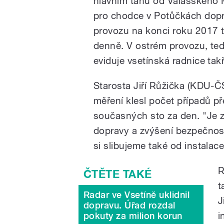
hlavním tahu od Valašského M
pro chodce v Potůčkách dopr
provozu na konci roku 2017 
denně. V ostrém provozu, ted
eviduje vsetínská radnice tak
Starosta Jiří Růžička (KDU-Č
měření klesl počet případů př
současných sto za den. "Je z
dopravy a zvýšení bezpečnos
si slibujeme také od instalace
R
t
Radar ve Vsetíně uklidnil
J
dopravu. Úřad rozdal
i
pokuty za milion korun