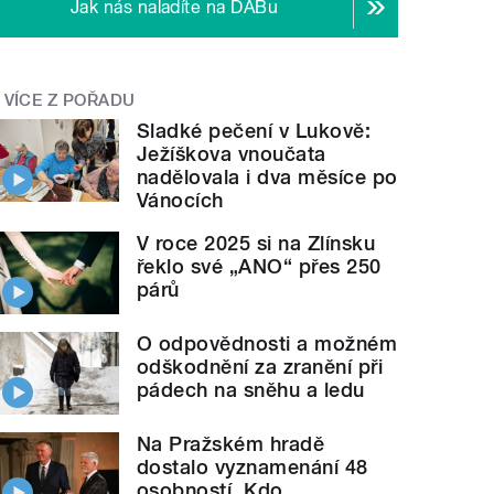
Jak nás naladíte na DABu
VÍCE Z POŘADU
Sladké pečení v Lukově:
Ježíškova vnoučata
nadělovala i dva měsíce po
Vánocích
V roce 2025 si na Zlínsku
řeklo své „ANO“ přes 250
párů
O odpovědnosti a možném
odškodnění za zranění při
pádech na sněhu a ledu
Na Pražském hradě
dostalo vyznamenání 48
osobností. Kdo