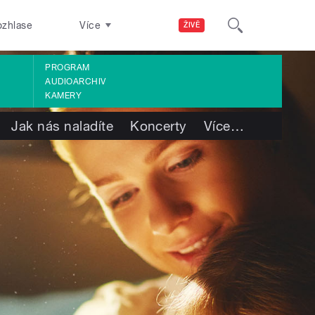
ozhlase
Více
ŽIVĚ
PROGRAM
AUDIOARCHIV
KAMERY
Jak nás naladíte
Koncerty
Více
…