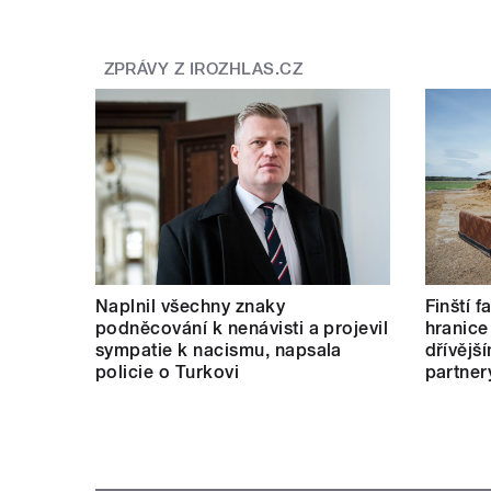
ZPRÁVY Z IROZHLAS.CZ
Naplnil všechny znaky
Finští 
podněcování k nenávisti a projevil
hranice
sympatie k nacismu, napsala
dřívějš
policie o Turkovi
partner