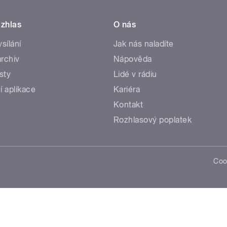
zhlas
O nás
ysílání
Jak nás naladíte
rchiv
Nápověda
sty
Lidé v rádiu
í aplikace
Kariéra
Kontakt
Rozhlasový poplatek
Coo