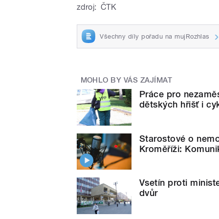
zdroj:
ČTK
Všechny díly pořadu na mujRozhlas
MOHLO BY VÁS ZAJÍMAT
Práce pro nezaměst
dětských hřišť i c
Starostové o nemoc
Kroměříži: Komuni
Vsetín proti minist
dvůr