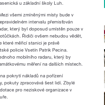
asenická u základní školy Luh.
Mezi všemi zmíněnými místy bude v
epravidelném intervalu přemisťován
adar, který byl doposud umístěn pouze v
otůčkách. Řidiči ovšem nebudou vědět,
e které měřicí stanici je právě
tské policie Vsetín Patrik Pecina.
ednoho mobilního radaru, který by
namátkovému měření na dalších místech.
na pokrytí nákladů na pořízení
y, pokuty zpracovává šest lidí. Zbylé
dotace pro neziskové organizace v
tuře.