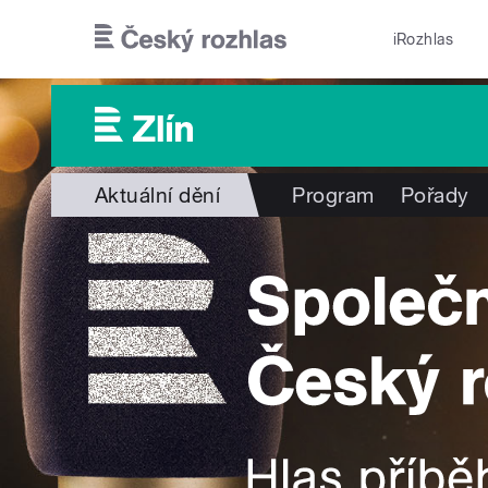
Přejít k hlavnímu obsahu
iRozhlas
Aktuální dění
Program
Pořady