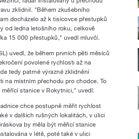
eziříčí, radar instalovaný u přechodu
avu zklidnil. "Během zkušebního
tam docházelo až k tisícovce přestupků
y od ledna letošního roku, celkově
řka 15 000 přestupků," uvedl mluvčí.
SL) uvedl, že během prvních pěti měsíců
ekročení povolené rychlosti až na
de tedy patrné výrazné zklidnění
ti na místním přechodu pro chodce. To
 měřící stanice v Rokytnici," uvedl.
adnice chce postupně měřit rychlost
aké v dalších rušných lokalitách, v ulici
iráskova by měla být měřicí stanice
nstalována v létě, poté také v ulici