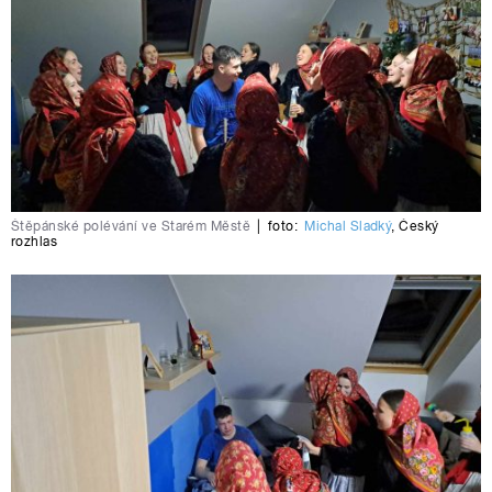
Štěpánské polévání ve Starém Městě
|
foto:
Michal Sladký
,
Český
rozhlas