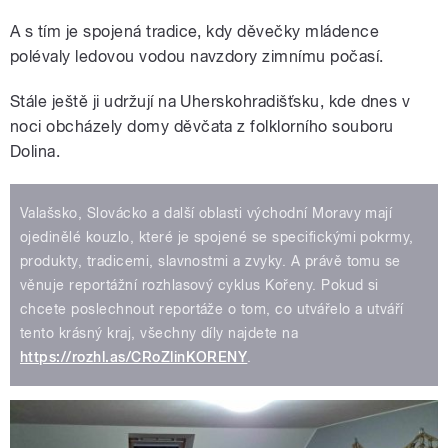
A s tím je spojená tradice, kdy děvečky mládence
polévaly ledovou vodou navzdory zimnímu počasí.
Stále ještě ji udržují na Uherskohradišťsku, kde dnes v
noci obcházely domy děvčata z folklorního souboru
Dolina.
Valašsko, Slovácko a další oblasti východní Moravy mají
ojedinělé kouzlo, které je spojené se specifickými pokrmy,
produkty, tradicemi, slavnostmi a zvyky. A právě tomu se
věnuje reportážní rozhlasový cyklus Kořeny. Pokud si
chcete poslechnout reportáže o tom, co utvářelo a utváří
tento krásný kraj, všechny díly najdete na
https://rozhl.as/CRoZlinKORENY
.