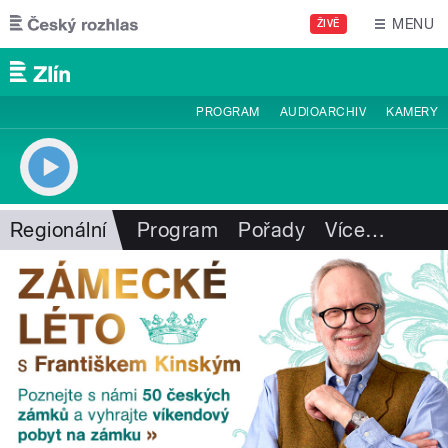
Přejít k hlavnímu obsahu
MENU
ŽIVĚ
PROGRAM
AUDIOARCHIV
KAMERY
Regionální
Program
Pořady
Více
…