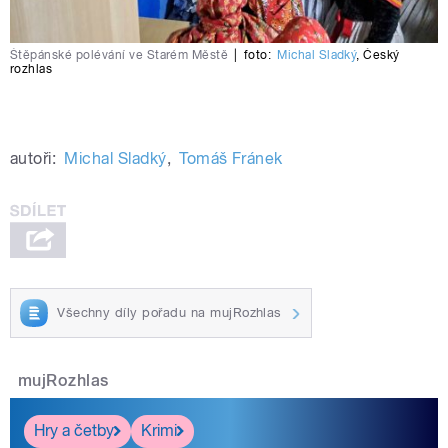
Štěpánské polévání ve Starém Městě
|
foto:
Michal Sladký
,
Český
rozhlas
914822470386005
autoři:
Michal Sladký
,
Tomáš Fránek
Všechny díly pořadu na mujRozhlas
mujRozhlas
Hry a četby
Krimi