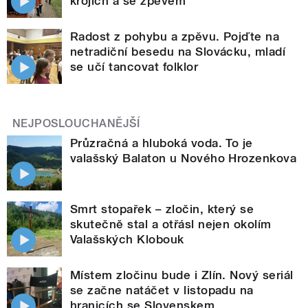
krojích a se zpěvem
Radost z pohybu a zpěvu. Pojďte na
netradiční besedu na Slovácku, mladí
se učí tancovat folklor
NEJPOSLOUCHANĚJŠÍ
Průzračná a hluboká voda. To je
valašský Balaton u Nového Hrozenkova
Smrt stopařek – zločin, který se
skutečně stal a otřásl nejen okolím
Valašských Klobouk
Místem zločinu bude i Zlín. Nový seriál
se začne natáčet v listopadu na
hranicích se Slovenskem