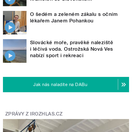
O šedém a zeleném zákalu s očním
lékařem Janem Pohankou
Slovácké moře, pravěké naleziště
i léčivá voda. Ostrožská Nová Ves
nabízí sport i rekreaci
Jak nás naladíte na DABu
ZPRÁVY Z IROZHLAS.CZ