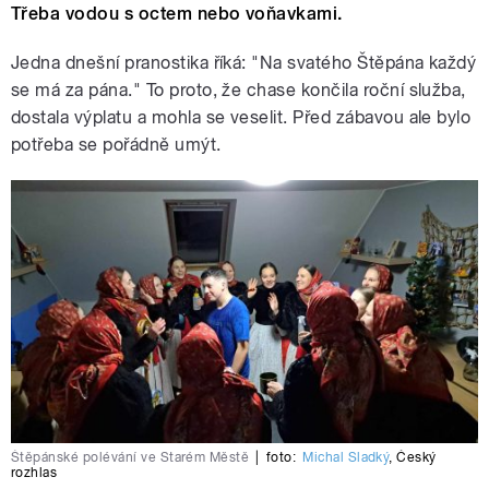
Třeba vodou s octem nebo voňavkami.
Jedna dnešní pranostika říká: "Na svatého Štěpána každý
se má za pána." To proto, že chase končila roční služba,
dostala výplatu a mohla se veselit. Před zábavou ale bylo
potřeba se pořádně umýt.
Štěpánské polévání ve Starém Městě
|
foto:
Michal Sladký
,
Český
rozhlas