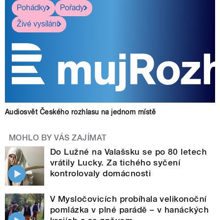
Pohádky
Pořady
Živé vysílání
Audiosvět Českého rozhlasu na jednom místě
MOHLO BY VÁS ZAJÍMAT
Do Lužné na Valašsku se po 80 letech
vrátily Lucky. Za tichého syčení
kontrolovaly domácnosti
V Mysločovicích probíhala velikonoční
pomlázka v plné parádě – v hanáckých