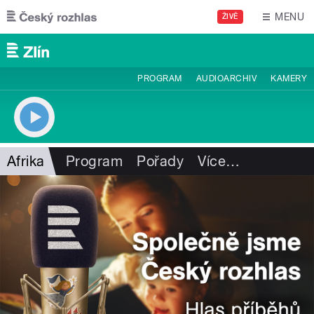
Přejít k hlavnímu obsahu
MENU
ŽIVĚ
PROGRAM
AUDIOARCHIV
KAMERY
Afrika
Program
Pořady
Více
…