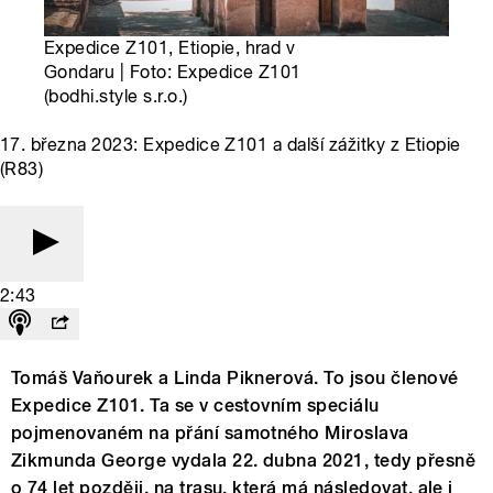
Expedice Z101, Etiopie, hrad v
Gondaru | Foto: Expedice Z101
(bodhi.style s.r.o.)
17. března 2023: Expedice Z101 a další zážitky z Etiopie
(R83)
2:43
Tomáš Vaňourek a Linda Piknerová. To jsou členové
Expedice Z101. Ta se v cestovním speciálu
pojmenovaném na přání samotného Miroslava
Zikmunda George vydala 22. dubna 2021, tedy přesně
o 74 let později, na trasu, která má následovat, ale i