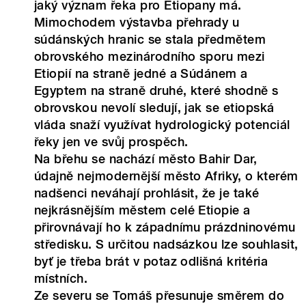
jaký význam řeka pro Etiopany má.
Mimochodem výstavba přehrady u
súdánských hranic se stala předmětem
obrovského mezinárodního sporu mezi
Etiopií na straně jedné a Súdánem a
Egyptem na straně druhé, které shodně s
obrovskou nevolí sledují, jak se etiopská
vláda snaží využívat hydrologický potenciál
řeky jen ve svůj prospěch.
Na břehu se nachází město Bahir Dar,
údajně nejmodernější město Afriky, o kterém
nadšenci neváhají prohlásit, že je také
nejkrásnějším městem celé Etiopie a
přirovnávají ho k západnímu prázdninovému
středisku. S určitou nadsázkou lze souhlasit,
byť je třeba brát v potaz odlišná kritéria
místních.
Ze severu se Tomáš přesunuje směrem do