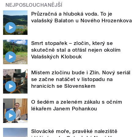
NEJPOSLOUCHANĚJŠÍ
Průzračná a hluboká voda. To je
valašský Balaton u Nového Hrozenkova
Smrt stopařek – zločin, který se
skutečně stal a otřásl nejen okolím
Valašských Klobouk
Místem zločinu bude i Zlín. Nový seriál
se začne natáčet v listopadu na
hranicích se Slovenskem
O šedém a zeleném zákalu s očním
lékařem Janem Pohankou
Slovácké moře, pravěké naleziště