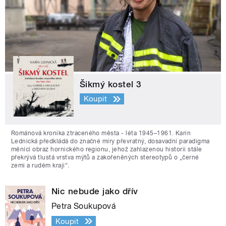
Šikmý kostel 3
Koupit
Románová kronika ztraceného města - léta 1945–1961. Karin
Lednická předkládá do značné míry převratný, dosavadní paradigma
měnící obraz hornického regionu, jehož zahlazenou historii stále
překrývá tlustá vrstva mýtů a zakořeněných stereotypů o „černé
zemi a rudém kraji“.
Nic nebude jako dřív
Petra Soukupová
Koupit