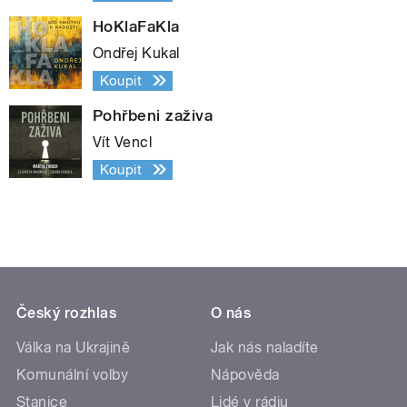
HoKlaFaKla
Ondřej Kukal
Koupit
Pohřbeni zaživa
Vít Vencl
Koupit
Český rozhlas
O nás
Válka na Ukrajině
Jak nás naladíte
Komunální volby
Nápověda
Stanice
Lidé v rádiu