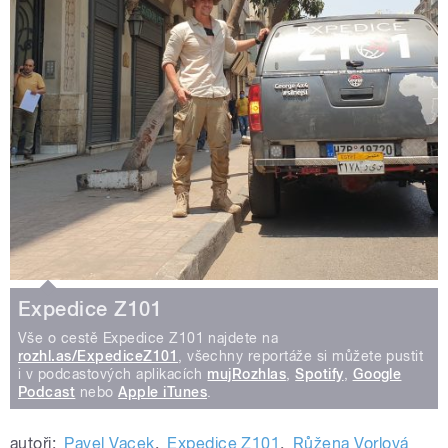
Expedice Z101
Vše o cestě Expedice Z101 najdete na
rozhl.as/ExpediceZ101
, všechny reportáže si můžete pustit
i v podcastových aplikacích
mujRozhlas
,
Spotify
,
Google
Podcast
nebo
Apple iTunes
.
autoři:
Pavel Vacek
,
Expedice Z101
,
Růžena Vorlová