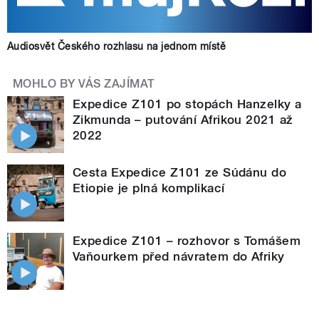
Audiosvět Českého rozhlasu na jednom místě
MOHLO BY VÁS ZAJÍMAT
Expedice Z101 po stopách Hanzelky a
Zikmunda – putování Afrikou 2021 až
2022
Cesta Expedice Z101 ze Súdánu do
Etiopie je plná komplikací
Expedice Z101 – rozhovor s Tomášem
Vaňourkem před návratem do Afriky