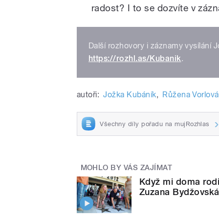
radost? I to se dozvíte v zá
Další rozhovory i záznamy vysílání 
https://rozhl.as/Kubanik
.
autoři:
Jožka Kubáník
,
Růžena Vorlová
Všechny díly pořadu na mujRozhlas
MOHLO BY VÁS ZAJÍMAT
Když mi doma rodil
Zuzana Bydžovsk