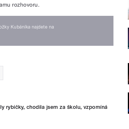
znamu rozhovoru.
Jožky Kubáníka najdete na
y rybičky, chodila jsem za školu, vzpomíná
á