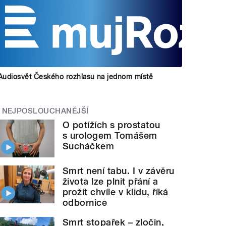
Audiosvět Českého rozhlasu na jednom místě
NEJPOSLOUCHANĚJŠÍ
O potížích s prostatou
s urologem Tomášem
Sucháčkem
Smrt není tabu. I v závěru
života lze plnit přání a
prožít chvíle v klidu, říká
odbornice
Smrt stopařek – zločin,