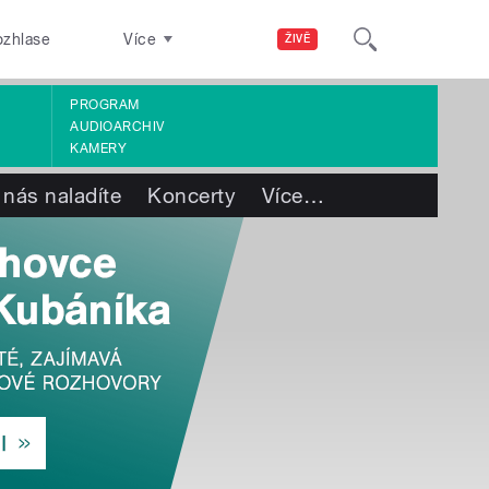
ozhlase
Více
ŽIVĚ
PROGRAM
AUDIOARCHIV
KAMERY
 nás naladíte
Koncerty
Více
…