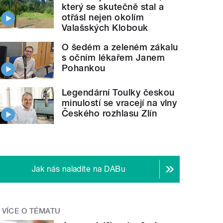
který se skutečně stal a
otřásl nejen okolím
Valašských Klobouk
O šedém a zeleném zákalu
s očním lékařem Janem
Pohankou
Legendární Toulky českou
minulostí se vracejí na vlny
Českého rozhlasu Zlín
Jak nás naladíte na DABu
VÍCE O TÉMATU