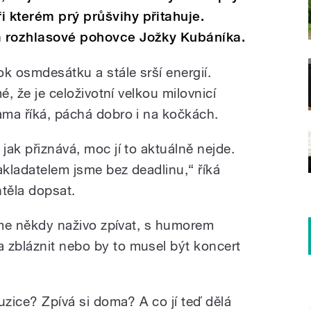
i kterém prý průšvihy přitahuje.
na rozhlasové pohovce Jožky Kubáníka.
ok osmdesátku a stále srší energií.
mé, že je celoživotní velkou milovnicí
sama říká, páchá dobro i na kočkách.
jak přiznává, moc jí to aktuálně nejde.
akladatelem jsme bez deadlinu,“ říká
htěla dopsat.
idíme někdy naživo zpívat, s humorem
 zbláznit nebo by to musel být koncert
muzice? Zpívá si doma? A co jí teď dělá