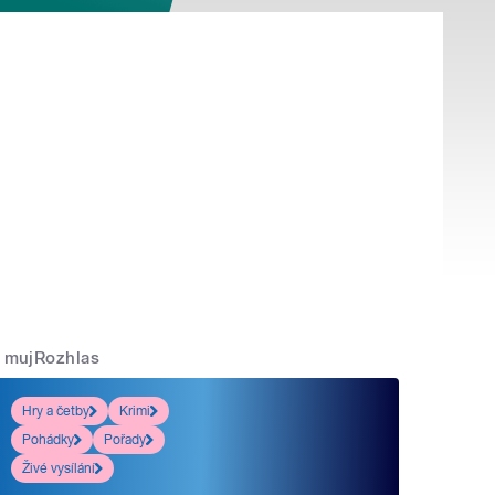
mujRozhlas
Hry a četby
Krimi
Pohádky
Pořady
Živé vysílání