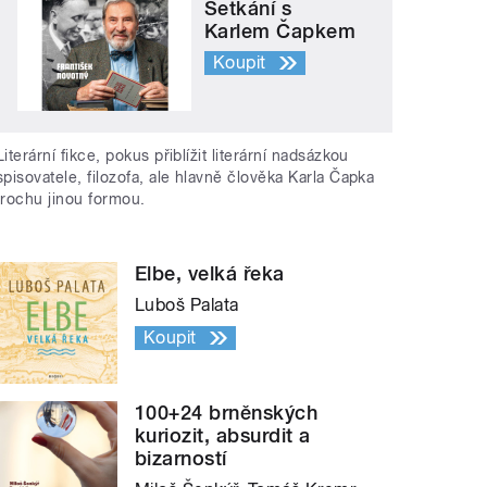
Setkání s
Karlem Čapkem
Koupit
Literární fikce, pokus přiblížit literární nadsázkou
spisovatele, filozofa, ale hlavně člověka Karla Čapka
trochu jinou formou.
Elbe, velká řeka
Luboš Palata
Koupit
100+24 brněnských
kuriozit, absurdit a
bizarností