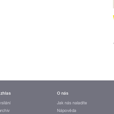
zhlas
O nás
ysílání
Jak nás naladíte
rchiv
Nápověda