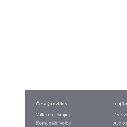
Český rozhlas
mujRo
Válka na Ukrajině
Živé v
Komunální volby
Audioa