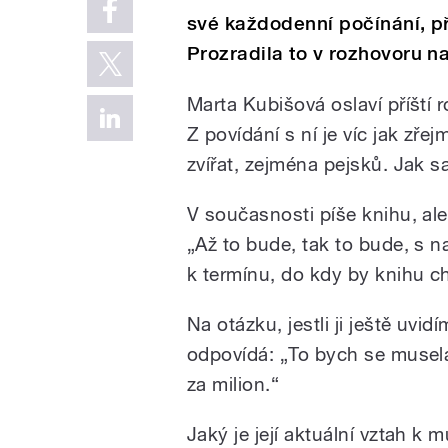
své každodenní počínání, př
Prozradila to v rozhovoru 
Marta Kubišová oslaví příští r
Z povídání s ní je víc jak zřej
zvířat, zejména pejsků. Jak 
V současnosti píše knihu, ale 
„Až to bude, tak to bude, s n
k termínu, do kdy by knihu c
Na otázku, jestli ji ještě uv
odpovídá: „To bych se musela
za milion.“
Jaký je její aktuální vztah k 