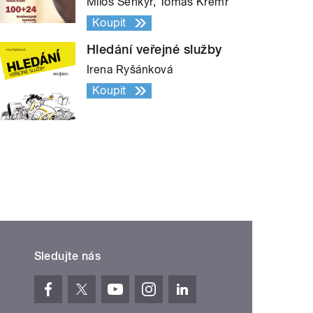
Miloš Šenkýř, Tomáš Kremr
Koupit
Hledání veřejné služby
Irena Ryšánková
Koupit
Sledujte nás