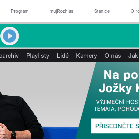
Program
mujRozhlas
Stanice
O r
oarchiv
Playlisty
Lidé
Kamery
O nás
Jak