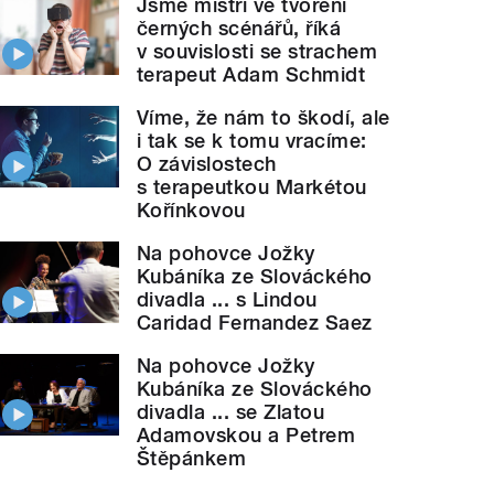
Jsme mistři ve tvoření
černých scénářů, říká
v souvislosti se strachem
terapeut Adam Schmidt
Víme, že nám to škodí, ale
i tak se k tomu vracíme:
O závislostech
s terapeutkou Markétou
Kořínkovou
Na pohovce Jožky
Kubáníka ze Slováckého
divadla ... s Lindou
Caridad Fernandez Saez
Na pohovce Jožky
Kubáníka ze Slováckého
divadla ... se Zlatou
Adamovskou a Petrem
Štěpánkem