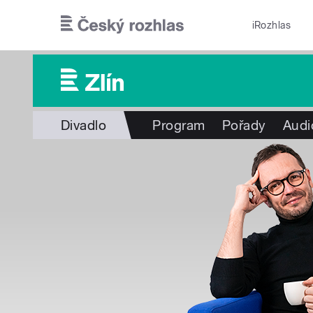
Přejít k hlavnímu obsahu
iRozhlas
Divadlo
Program
Pořady
Audi