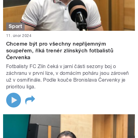
Sport
11. únor 2024
Chceme být pro všechny nepříjemným
soupeřem, říká trenér zlínských fotbalistů
Červenka
Fotbalisty FC Zlín čeká v jarní části sezony boj o
záchranu v první lize, v domácím poháru jsou zároveň
už v osmifinále. Podle kouče Bronislava Červenky je
prioritou liga.