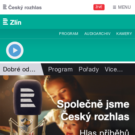
Přejít k hlavnímu obsahu
MENU
ŽIVĚ
PROGRAM
AUDIOARCHIV
KAMERY
Dobré odpoledne s ČRo Zlín
Program
Pořady
Více
…