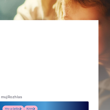
mujRozhlas
Hry a četby
Krimi