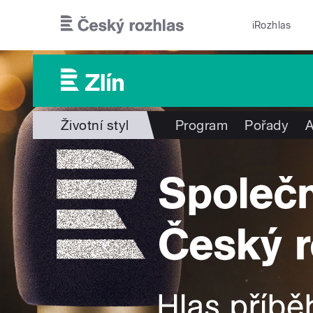
Přejít k hlavnímu obsahu
iRozhlas
Životní styl
Program
Pořady
A