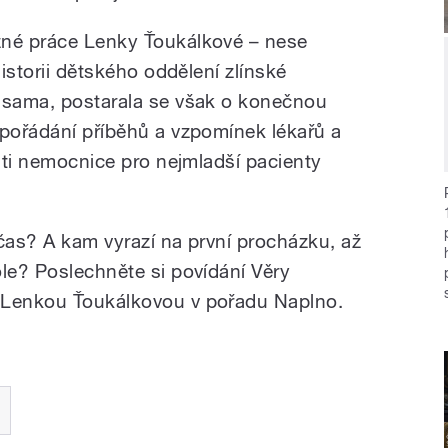
žné práce Lenky Ťoukálkové – nese
historii dětského oddělení zlínské
a sama, postarala se však o konečnou
spořádání příběhů a vzpomínek lékařů a
ásti nemocnice pro nejmladší pacienty
 čas? A kam vyrazí na první procházku, až
ole? Poslechněte si povídání Věry
 Lenkou Ťoukálkovou v pořadu Naplno.