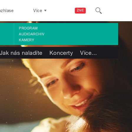
ozhlase
Více
ŽIVĚ
PROGRAM
AUDIOARCHIV
KAMERY
Jak nás naladíte
Koncerty
Více
…