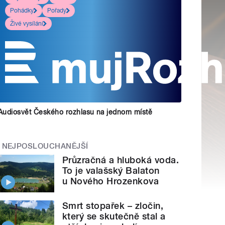
Pohádky
Pořady
Živé vysílání
Audiosvět Českého rozhlasu na jednom místě
NEJPOSLOUCHANĚJŠÍ
Průzračná a hluboká voda.
To je valašský Balaton
u Nového Hrozenkova
Smrt stopařek – zločin,
který se skutečně stal a