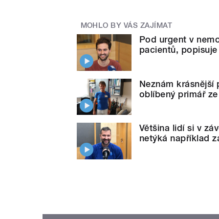
MOHLO BY VÁS ZAJÍMAT
Pod urgent v nemoc
pacientů, popisuj
Neznám krásnější p
oblíbený primář z
Většina lidí si v z
netýká například 