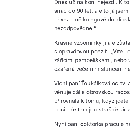
Dnes už na koni nejezdí. K to
snad do 90 let, ale to já jse
přivezli mě kolegové do zlín
nezodpovědné.“
Krásné vzpomínky jí ale zůsta
s opravdovou poezií: „Víte, 
zářícími pampeliškami, nebo vl
ozářená večerním sluncem neb
Vloni paní Ťoukálková oslavi
věnuje dál s obrovskou radostí
přirovnala k tomu, když jdet
pocit, že tam jdu strašně rád
Nyní paní doktorka pracuje n