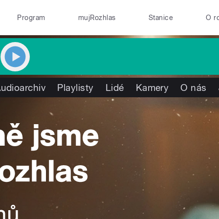
Program
mujRozhlas
Stanice
O r
udioarchiv
Playlisty
Lidé
Kamery
O nás