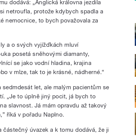
mu dodává: „Anglická královna jezdila
m si netroufla, protože kdybych spadla a
ské nemocnice, to bych považovala za
ly a o svých vyjížďkách mluví
louka posetá sněhovými diamanty,
nící se jako vodní hladina, krajina
o v mlze, tak to je krásné, nádherné.“
la sedmdesát let, ale malým pacientům se
. „Je to úplně jiný pocit, já bych to
e na slavnost. Já mám opravdu až takový
a,” říká v pořadu Naplno.
a částečný úvazek a k tomu dodává, že ji