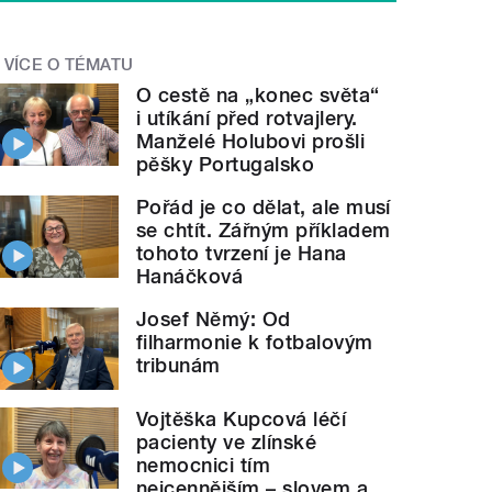
VÍCE O TÉMATU
O cestě na „konec světa“
i utíkání před rotvajlery.
Manželé Holubovi prošli
pěšky Portugalsko
Pořád je co dělat, ale musí
se chtít. Zářným příkladem
tohoto tvrzení je Hana
Hanáčková
Josef Němý: Od
filharmonie k fotbalovým
tribunám
Vojtěška Kupcová léčí
pacienty ve zlínské
nemocnici tím
nejcennějším – slovem a