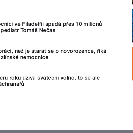
nici ve Filadelfii spadá přes 10 milionů
e pediatr Tomáš Nečas
ráci, než je starat se o novorozence, říká
e zlínské nemocnice
ávěru roku užívá sváteční volno, to se ale
záchranářů