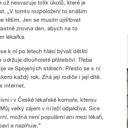
 už nesvazuje tolik úkolů, které je
hat. „V tomto rozpoložení to snáším
e těším. Jen se musím ujišťovat
 vlastně zrovna den, abych na to
m lékařka.
se k ní po letech hlásí bývalí dětští
 udržuje dlouholeté přátelství. Třeba
žije ve Spojených státech. Přesto se s ní
oro každý rok. Zná její rodiče i její dítě.
s internet.
ivní i v České lékařské komoře, kterou
Můj velký zájem v ní leží odjakživa. Sice
rní, možná není populární ani mezi lékaři,
aví a naplňuje.”