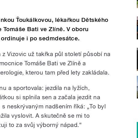
enkou Ťoukálkovou, lékařkou Dětského
 Tomáše Bati ve Zlíně. V oboru
 ordinuje i po sedmdesátce.
z Vizovic už takřka půl století působí na
mocnice Tomáše Bati ve Zlíně a
erologie, kterou tam před lety zakládala.
nu a sportovala: jezdila na lyžích,
átkou si splnila sen a začala jezdit na
 s neskrývaným nadšením říká: „To byl
žila vyslovit. A skutečně se mi to
uji to za svůj výborný nápad.“