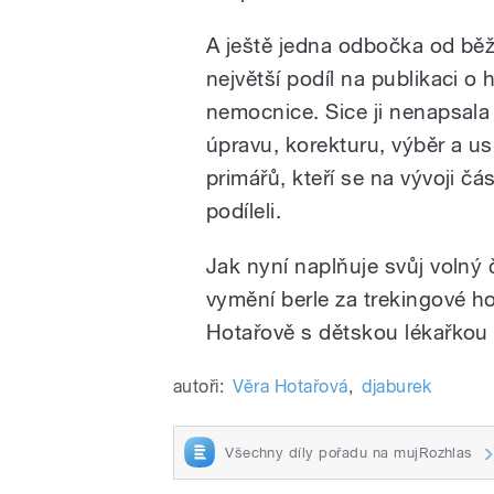
A ještě jedna odbočka od bě
největší podíl na publikaci o 
nemocnice. Sice ji nenapsal
úpravu, korekturu, výběr a u
primářů, kteří se na vývoji č
podíleli.
Jak nyní naplňuje svůj volný
vymění berle za trekingové h
Hotařově s dětskou lékařkou
autoři:
Věra Hotařová
,
djaburek
Všechny díly pořadu na mujRozhlas