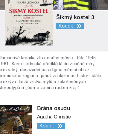
Šikmý kostel 3
Koupit
Románová kronika ztraceného města - léta 1945–
1961. Karin Lednická předkládá do značné míry
převratný, dosavadní paradigma měnící obraz
hornického regionu, jehož zahlazenou historii stále
překrývá tlustá vrstva mýtů a zakořeněných
stereotypů o „černé zemi a rudém kraji“.
Brána osudu
Agatha Christie
Koupit