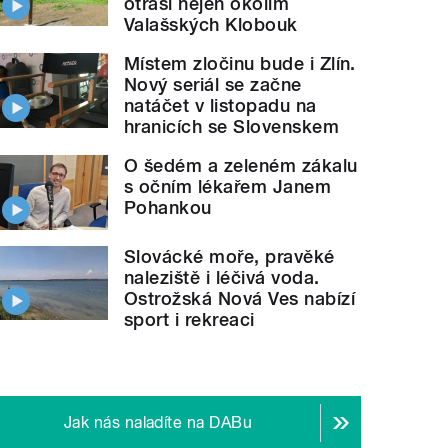
otřásl nejen okolím
Valašských Klobouk
Místem zločinu bude i Zlín.
Nový seriál se začne
natáčet v listopadu na
hranicích se Slovenskem
O šedém a zeleném zákalu
s očním lékařem Janem
Pohankou
Slovácké moře, pravěké
naleziště i léčivá voda.
Ostrožská Nová Ves nabízí
sport i rekreaci
Jak nás naladíte na DABu