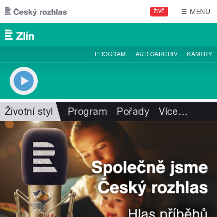
Přejít k hlavnímu obsahu
MENU
ŽIVĚ
PROGRAM
AUDIOARCHIV
KAMERY
Životní styl
Program
Pořady
Více
…