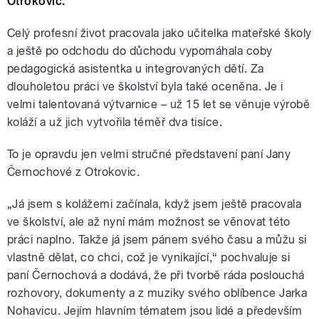
Otrokovic.
Celý profesní život pracovala jako učitelka mateřské školy
a ještě po odchodu do důchodu vypomáhala coby
pedagogická asistentka u integrovaných dětí. Za
dlouholetou práci ve školství byla také oceněna. Je i
velmi talentovaná výtvarnice – už 15 let se věnuje výrobě
koláží a už jich vytvořila téměř dva tisíce.
To je opravdu jen velmi stručné představení paní Jany
Černochové z Otrokovic.
„Já jsem s kolážemi začínala, když jsem ještě pracovala
ve školství, ale až nyní mám možnost se věnovat této
práci naplno. Takže já jsem pánem svého času a můžu si
vlastně dělat, co chci, což je vynikající,“ pochvaluje si
paní Černochová a dodává, že při tvorbě ráda poslouchá
rozhovory, dokumenty a z muziky svého oblíbence Jarka
Nohavicu. Jejím hlavním tématem jsou lidé a především