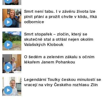
Smrt není tabu. I v závěru života lze
plnit přání a prožít chvíle v klidu, říká
odbornice
Smrt stopařek – zločin, který se
skutečně stal a otřásl nejen okolím
Valašských Klobouk
O šedém a zeleném zákalu s očním
lékařem Janem Pohankou
Legendární Toulky českou minulostí se
vracejí na vlny Českého rozhlasu Zlín