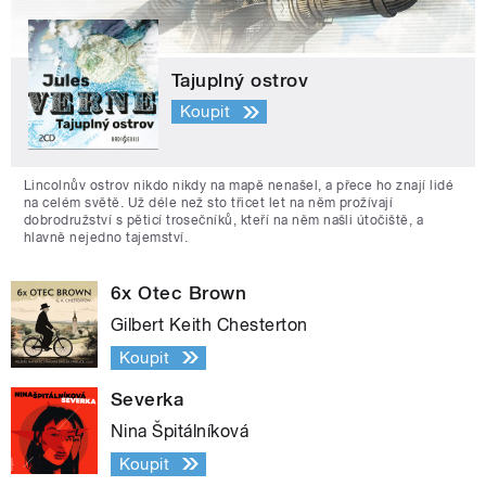
Tajuplný ostrov
Koupit
Lincolnův ostrov nikdo nikdy na mapě nenašel, a přece ho znají lidé
na celém světě. Už déle než sto třicet let na něm prožívají
dobrodružství s pěticí trosečníků, kteří na něm našli útočiště, a
hlavně nejedno tajemství.
6x Otec Brown
Gilbert Keith Chesterton
Koupit
Severka
Nina Špitálníková
Koupit