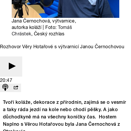
Jana Černochová, výtvarnice,
autorka koláží | Foto:
Tomáš
Chrástek
, Český rozhlas
Rozhovor Věry Hotařové s výtvarnicí Janou Černochovou
20:47
Tvoří koláže, dekorace z přírodnin, zajímá se o vesmír
a taky ráda jezdí na kole nebo chodí pěšky. A jako
důchodkyně má na všechny koníčky čas. Hostem
Naplno s Věrou Hotařovou byla Jana Černochová z