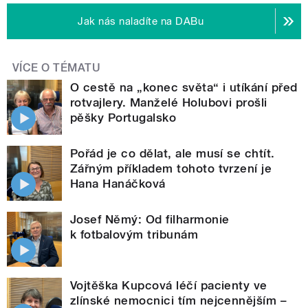
Jak nás naladíte na DABu
VÍCE O TÉMATU
O cestě na „konec světa“ i utíkání před
rotvajlery. Manželé Holubovi prošli
pěšky Portugalsko
Pořád je co dělat, ale musí se chtít.
Zářným příkladem tohoto tvrzení je
Hana Hanáčková
Josef Němý: Od filharmonie
k fotbalovým tribunám
Vojtěška Kupcová léčí pacienty ve
zlínské nemocnici tím nejcennějším –