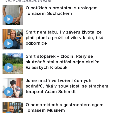
NEJPOSLOUCHANĚJŠÍ
O potížích s prostatou s urologem
Tomášem Sucháčkem
Smrt není tabu. I v závěru života lze
plnit přání a prožít chvíle v klidu, říká
odbornice
Smrt stopařek – zločin, který se
skutečně stal a otřásl nejen okolím
Valašských Klobouk
Jsme mistři ve tvoření černých
scénářů, říká v souvislosti se strachem
terapeut Adam Schmidt
O hemoroidech s gastroenterologem
Tomášem Musilem