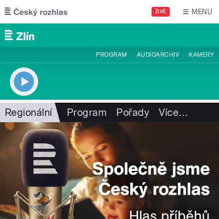
Přejít k hlavnímu obsahu
MENU
ŽIVĚ
PROGRAM
AUDIOARCHIV
KAMERY
Regionální
Program
Pořady
Více
…