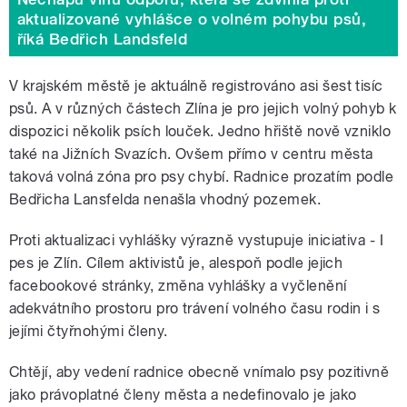
aktualizované vyhlášce o volném pohybu psů,
říká Bedřich Landsfeld
V krajském městě je aktuálně registrováno asi šest tisíc
psů. A v různých částech Zlína je pro jejich volný pohyb k
dispozici několik psích louček. Jedno hřiště nově vzniklo
také na Jižních Svazích. Ovšem přímo v centru města
taková volná zóna pro psy chybí. Radnice prozatím podle
Bedřicha Lansfelda nenašla vhodný pozemek.
Proti aktualizaci vyhlášky výrazně vystupuje iniciativa - I
pes je Zlín. Cílem aktivistů je, alespoň podle jejich
facebookové stránky, změna vyhlášky a vyčlenění
adekvátního prostoru pro trávení volného času rodin i s
jejími čtyřnohými členy.
Chtějí, aby vedení radnice obecně vnímalo psy pozitivně
jako právoplatné členy města a nedefinovalo je jako