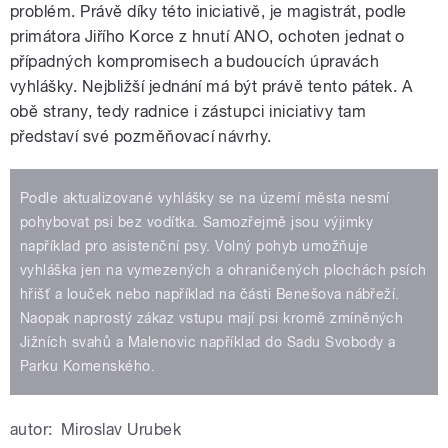
problém. Právě díky této iniciativě, je magistrát, podle
primátora Jiřího Korce z hnutí ANO, ochoten jednat o
případných kompromisech a budoucích úpravách
vyhlášky. Nejbližší jednání má být právě tento pátek. A
obě strany, tedy radnice i zástupci iniciativy tam
představí své pozměňovací návrhy.
Podle aktualizované vyhlášky se na území města nesmí
pohybovat psi bez vodítka. Samozřejmě jsou výjimky
například pro asistenční psy. Volný pohyb umožňuje
vyhláška jen na vymezených a ohraničených plochách psích
hřišť a louček nebo například na části Benešova nábřeží.
Naopak naprostý zákaz vstupu mají psi kromě zmíněných
Jižních svahů a Malenovic například do Sadu Svobody a
Parku Komenského.
autor:
Miroslav Urubek