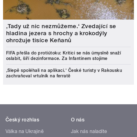
‚Tady už nic nezmůžeme.‘ Zvedající se
hladina jezera s hrochy a krokodýly
ohrožuje tisíce Keňanů
FIFA přešla do protiútoku: Kritici se nás úmyslně snaží
oslabit, šíří dezinformace. Za Infantinem stojíme
‚Slepě spoléhali na aplikaci.‘ České turisty v Rakousku
zachraňoval vrtulník na ferratě
Český rozhlas
O nás
Válka na Ukrajině
Jak nás naladíte