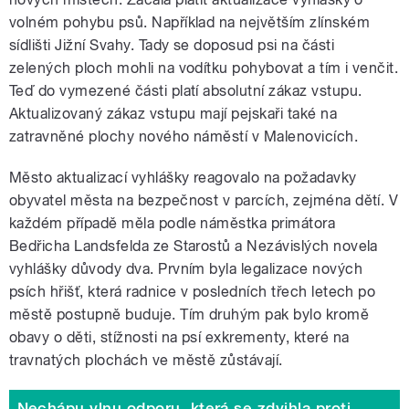
volném pohybu psů. Například na největším zlínském
sídlišti Jižní Svahy. Tady se doposud psi na části
zelených ploch mohli na vodítku pohybovat a tím i venčit.
Teď do vymezené části platí absolutní zákaz vstupu.
Aktualizovaný zákaz vstupu mají pejskaři také na
zatravněné plochy nového náměstí v Malenovicích.
Město aktualizací vyhlášky reagovalo na požadavky
obyvatel města na bezpečnost v parcích, zejména dětí. V
každém případě měla podle náměstka primátora
Bedřicha Landsfelda ze Starostů a Nezávislých novela
vyhlášky důvody dva. Prvním byla legalizace nových
psích hřišť, která radnice v posledních třech letech po
městě postupně buduje. Tím druhým pak bylo kromě
obavy o děti, stížnosti na psí exkrementy, které na
travnatých plochách ve městě zůstávají.
Nechápu vlnu odporu, která se zdvihla proti