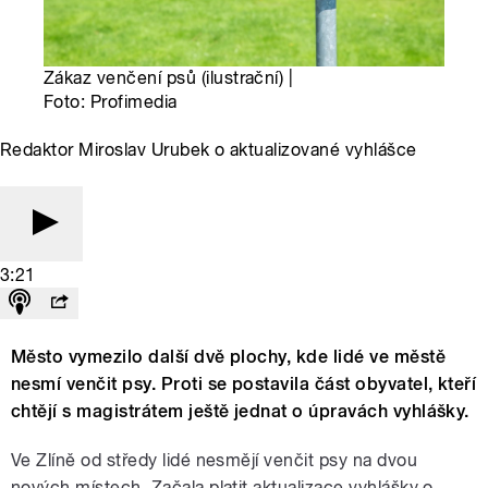
Zákaz venčení psů (ilustrační) |
Foto: Profimedia
Redaktor Miroslav Urubek o aktualizované vyhlášce
3:21
Město vymezilo další dvě plochy, kde lidé ve městě
nesmí venčit psy. Proti se postavila část obyvatel, kteří
chtějí s magistrátem ještě jednat o úpravách vyhlášky.
Ve Zlíně od středy lidé nesmějí venčit psy na dvou
nových místech. Začala platit aktualizace vyhlášky o