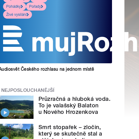
Pohádky
Pořady
Živé vysílání
Audiosvět Českého rozhlasu na jednom místě
NEJPOSLOUCHANĚJŠÍ
Průzračná a hluboká voda.
To je valašský Balaton
u Nového Hrozenkova
Smrt stopařek – zločin,
který se skutečně stal a