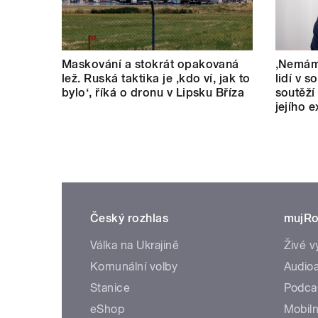
Maskování a stokrát opakovaná
‚Nemám 
lež. Ruská taktika je ‚kdo ví, jak to
lidí v s
bylo‘, říká o dronu v Lipsku Bříza
soutěží
jejího 
Český rozhlas
mujRo
Válka na Ukrajině
Živé v
Komunální volby
Audioa
Stanice
Podca
eShop
Mobiln