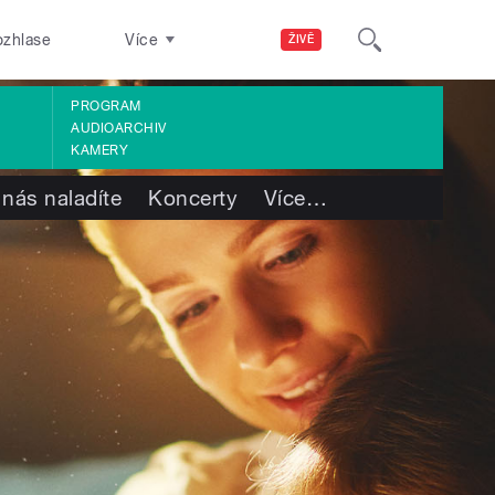
ozhlase
Více
ŽIVĚ
PROGRAM
AUDIOARCHIV
KAMERY
 nás naladíte
Koncerty
Více
…