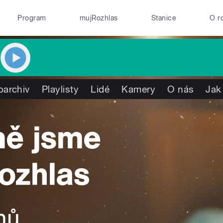
Program
mujRozhlas
Stanice
O r
oarchiv
Playlisty
Lidé
Kamery
O nás
Jak