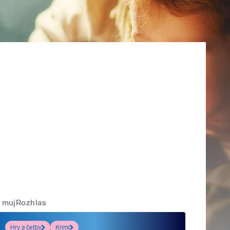
mujRozhlas
Hry a četby
Krimi