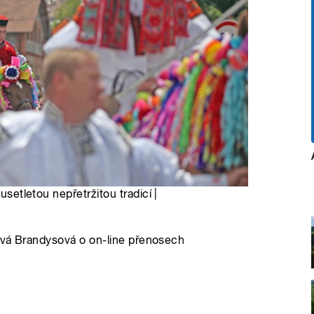
usetletou nepřetržitou tradicí |
ová Brandysová o on-line přenosech