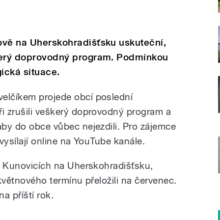
nově na Uherskohradišťsku uskuteční,
eškerý doprovodný program. Podmínkou
gická situace.
velčíkem projede obcí poslední
ři zrušili veškerý doprovodný program a
aby do obce vůbec nejezdili. Pro zájemce
dvysílají online na YouTube kanále.
 v Kunovicích na Uherskohradišťsku,
 květnového termínu přeložili na červenec.
a příští rok.