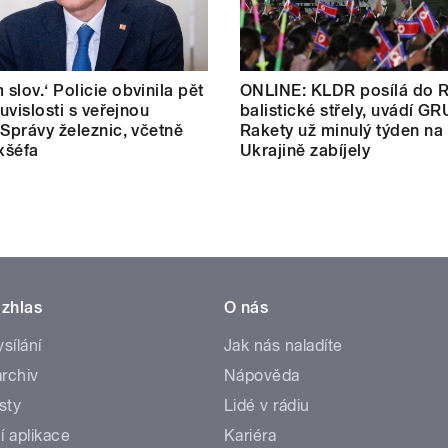
slov.‘ Policie obvinila pět
ONLINE: KLDR posílá do 
ouvislosti s veřejnou
balistické střely, uvádí GR
 Správy železnic, včetně
Rakety už minulý týden na
exšéfa
Ukrajině zabíjely
zhlas
O nás
ysílání
Jak nás naladíte
rchiv
Nápověda
sty
Lidé v rádiu
í aplikace
Kariéra