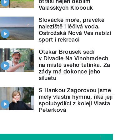
otřásl nejen okolím
Valašských Klobouk
Slovácké moře, pravěké
naleziště i léčivá voda.
Ostrožská Nová Ves nabízí
sport i rekreaci
Otakar Brousek sedí
v Divadle Na Vinohradech
na místě svého tatínka. Za
zády má dokonce jeho
siluetu
S Hankou Zagorovou jsme
měly vlastní hymnu, říká její
spolubydlící z kolejí Vlasta
Peterková