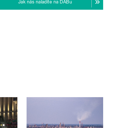
Jak nás naladíte na DABu