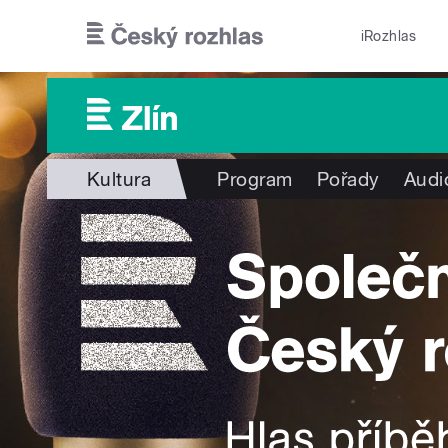
Přejít k hlavnímu obsahu
iRozhlas
Kultura
Program
Pořady
Audi