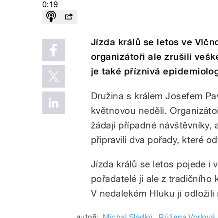
0:19
Jízda králů se letos ve Vlč
organizátoři ale zrušili v
je také příznivá epidemiolo
Družina s králem Josefem Pa
květnovou neděli. Organizáto
žádají případné návštěvníky, 
připravili dva pořady, které o
Jízda králů se letos pojede i
pořadatelé ji ale z tradičního
V nedalekém Hluku ji odložili n
autoři:
Michal Sladký
,
Růžena Vorlová