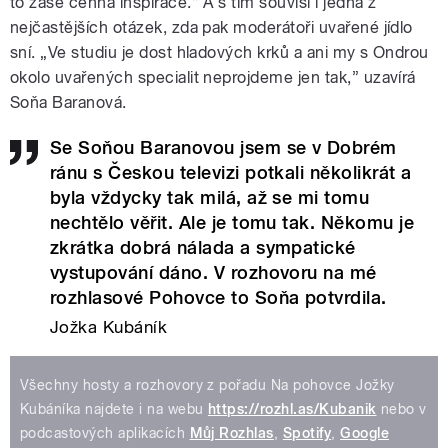
to zase cenná inspirace.” A s tím souvisí i jedna z
nejčastějších otázek, zda pak moderátoři uvařené jídlo
sní. „Ve studiu je dost hladových krků a ani my s Ondrou
okolo uvařených specialit neprojdeme jen tak,” uzavírá
Soňa Baranová.
Se Soňou Baranovou jsem se v Dobrém
ránu s Českou televizi potkali několikrát a
byla vždycky tak milá, až se mi tomu
nechtělo věřit. Ale je tomu tak. Někomu je
zkrátka dobrá nálada a sympatické
vystupování dáno. V rozhovoru na mé
rozhlasové Pohovce to Soňa potvrdila.
Jožka Kubáník
Všechny hosty a rozhovory z pořadu Na pohovce Jožky
Kubáníka najdete i na webu
https://rozhl.as/Kubanik
nebo v
podcastových aplikacích
Můj Rozhlas
,
Spotify
,
Google