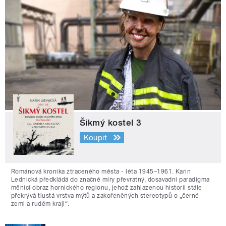
Šikmý kostel 3
Koupit
Románová kronika ztraceného města - léta 1945–1961. Karin
Lednická předkládá do značné míry převratný, dosavadní paradigma
měnící obraz hornického regionu, jehož zahlazenou historii stále
překrývá tlustá vrstva mýtů a zakořeněných stereotypů o „černé
zemi a rudém kraji“.