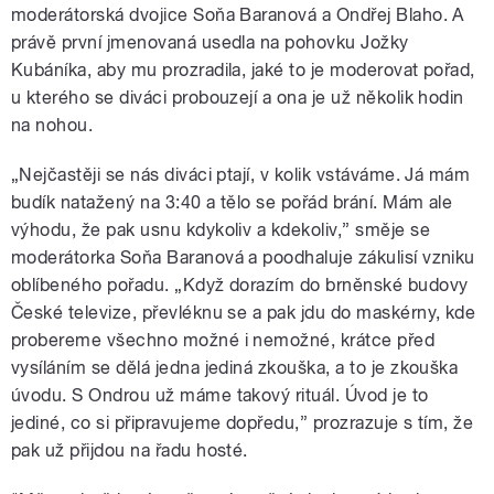
moderátorská dvojice Soňa Baranová a Ondřej Blaho. A
právě první jmenovaná usedla na pohovku Jožky
Kubáníka, aby mu prozradila, jaké to je moderovat pořad,
u kterého se diváci probouzejí a ona je už několik hodin
na nohou.
„Nejčastěji se nás diváci ptají, v kolik vstáváme. Já mám
budík natažený na 3:40 a tělo se pořád brání. Mám ale
výhodu, že pak usnu kdykoliv a kdekoliv,” směje se
moderátorka Soňa Baranová a poodhaluje zákulisí vzniku
oblíbeného pořadu. „Když dorazím do brněnské budovy
České televize, převléknu se a pak jdu do maskérny, kde
probereme všechno možné i nemožné, krátce před
vysíláním se dělá jedna jediná zkouška, a to je zkouška
úvodu. S Ondrou už máme takový rituál. Úvod je to
jediné, co si připravujeme dopředu,” prozrazuje s tím, že
pak už přijdou na řadu hosté.