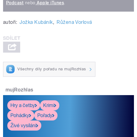
Podcast
nebo
Apple iTunes
.
autoři:
Jožka Kubáník
,
Růžena Vorlová
Všechny díly pořadu na mujRozhlas
mujRozhlas
Hry a četby
Krimi
Pohádky
Pořady
Živé vysílání