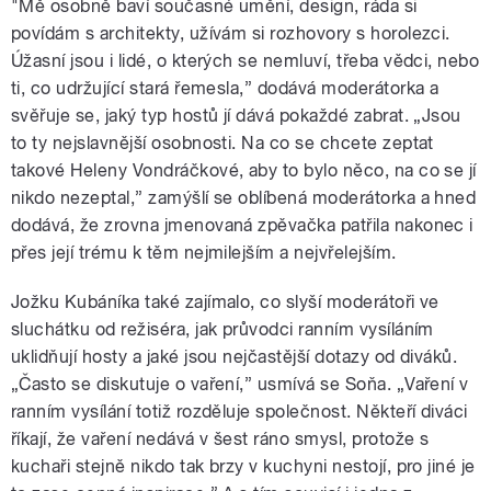
"Mě osobně baví současné umění, design, ráda si
povídám s architekty, užívám si rozhovory s horolezci.
Úžasní jsou i lidé, o kterých se nemluví, třeba vědci, nebo
ti, co udržující stará řemesla,” dodává moderátorka a
svěřuje se, jaký typ hostů jí dává pokaždé zabrat. „Jsou
to ty nejslavnější osobnosti. Na co se chcete zeptat
takové Heleny Vondráčkové, aby to bylo něco, na co se jí
nikdo nezeptal,” zamýšlí se oblíbená moderátorka a hned
dodává, že zrovna jmenovaná zpěvačka patřila nakonec i
přes její trému k těm nejmilejším a nejvřelejším.
Jožku Kubáníka také zajímalo, co slyší moderátoři ve
sluchátku od režiséra, jak průvodci ranním vysíláním
uklidňují hosty a jaké jsou nejčastější dotazy od diváků.
„Často se diskutuje o vaření,” usmívá se Soňa. „Vaření v
ranním vysílání totiž rozděluje společnost. Někteří diváci
říkají, že vaření nedává v šest ráno smysl, protože s
kuchaři stejně nikdo tak brzy v kuchyni nestojí, pro jiné je