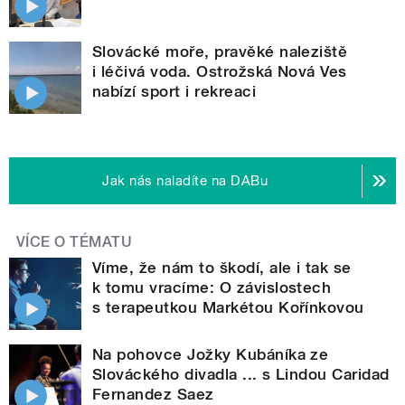
Slovácké moře, pravěké naleziště
i léčivá voda. Ostrožská Nová Ves
nabízí sport i rekreaci
Jak nás naladíte na DABu
VÍCE O TÉMATU
Víme, že nám to škodí, ale i tak se
k tomu vracíme: O závislostech
s terapeutkou Markétou Kořínkovou
Na pohovce Jožky Kubáníka ze
Slováckého divadla ... s Lindou Caridad
Fernandez Saez