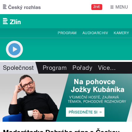
Přejít k hlavnímu obsahu
MENU
ŽIVĚ
PROGRAM
AUDIOARCHIV
KAMERY
Společnost
Program
Pořady
Více
…