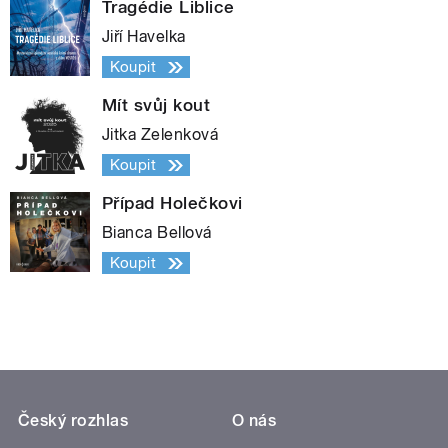
Tragédie Liblice
Jiří Havelka
Koupit
Mít svůj kout
Jitka Zelenková
Koupit
Případ Holečkovi
Bianca Bellová
Koupit
Český rozhlas
O nás