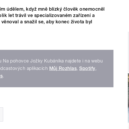
ěžkým údělem, když mně blízký člověk onemocněl
k let trávil ve specializovaném zařízení a
věnoval a snažil se, aby konec života byl
u Na pohovce Jožky Kubáníka najdete i na webu
dcastových aplikacích
Můj Rozhlas
,
Spotify
,
es
.