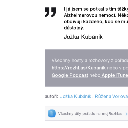
I já jsem se potkal s tím t
Alzheimerovou nemocí. Několi
obdivuji každého, kdo se mu 
důstojný.
Jožka Kubáník
Všechny hosty a rozhovory z pořad
https://rozhl.as/Kubanik
nebo v po
Google Podcast
nebo
Apple iTun
autoři:
Jožka Kubáník
,
Růžena Vorlová
Všechny díly pořadu na mujRozhlas