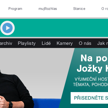
Program
mujRozhlas
Stanice
O r
archiv
Playlisty
Lidé
Kamery
O nás
Jak 