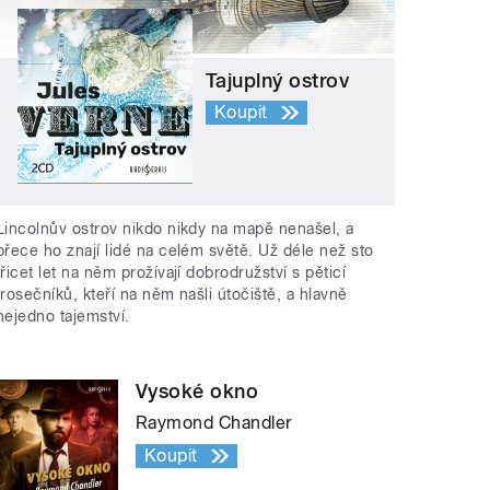
Tajuplný ostrov
Koupit
Lincolnův ostrov nikdo nikdy na mapě nenašel, a
přece ho znají lidé na celém světě. Už déle než sto
třicet let na něm prožívají dobrodružství s pěticí
trosečníků, kteří na něm našli útočiště, a hlavně
nejedno tajemství.
Vysoké okno
Raymond Chandler
Koupit