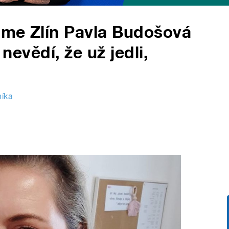
ome Zlín Pavla Budošová
 nevědí, že už jedli,
íka