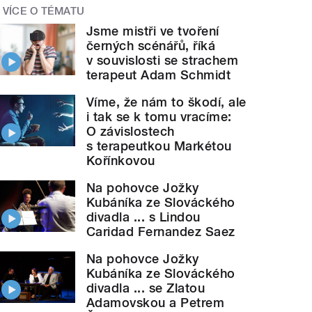
VÍCE O TÉMATU
Jsme mistři ve tvoření
černých scénářů, říká
v souvislosti se strachem
terapeut Adam Schmidt
Víme, že nám to škodí, ale
i tak se k tomu vracíme:
O závislostech
s terapeutkou Markétou
Kořínkovou
Na pohovce Jožky
Kubáníka ze Slováckého
divadla ... s Lindou
Caridad Fernandez Saez
Na pohovce Jožky
Kubáníka ze Slováckého
divadla ... se Zlatou
Adamovskou a Petrem