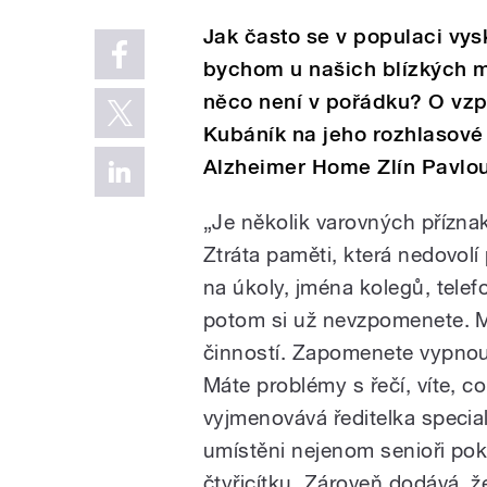
Jak často se v populaci vy
bychom u našich blízkých m
něco není v pořádku? O vzp
Kubáník na jeho rozhlasové
Alzheimer Home Zlín Pavlo
„Je několik varovných příznak
Ztráta paměti, která nedovolí
na úkoly, jména kolegů, telefo
potom si už nevzpomenete. 
činností. Zapomenete vypnout
Máte problémy s řečí, víte, co
vyjmenovává ředitelka special
umístěni nejenom senioři pokro
čtyřicítku. Zároveň dodává, že