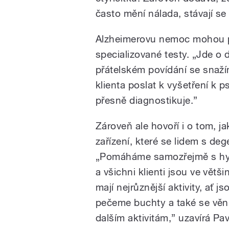
často mění nálada, stávají se
Alzheimerovu nemoc mohou p
specializované testy. „Jde o
přátelském povídání se snažím
klienta poslat k vyšetření k 
přesně diagnostikuje.”
Zároveň ale hovoří i o tom, j
zařízení, které se lidem s d
„Pomáháme samozřejmě s hygi
a všichni klienti jsou ve větš
mají nejrůznější aktivity, ať j
pečeme buchty a také se věnu
dalším aktivitám,” uzavírá P