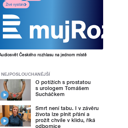
Živé vysílání
Audiosvět Českého rozhlasu na jednom místě
NEJPOSLOUCHANĚJŠÍ
O potížích s prostatou
s urologem Tomášem
Sucháčkem
Smrt není tabu. I v závěru
života lze plnit přání a
prožít chvíle v klidu, říká
odbornice