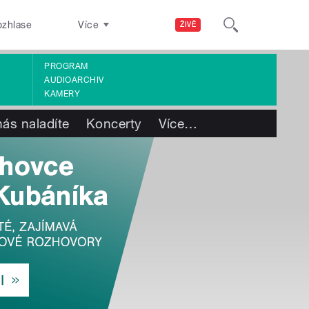
ozhlase
Více
ŽIVĚ
PROGRAM
AUDIOARCHIV
KAMERY
nás naladíte
Koncerty
Více
…