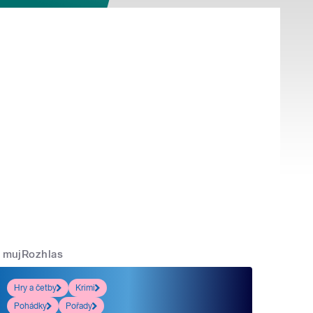
mujRozhlas
Hry a četby
Krimi
Pohádky
Pořady