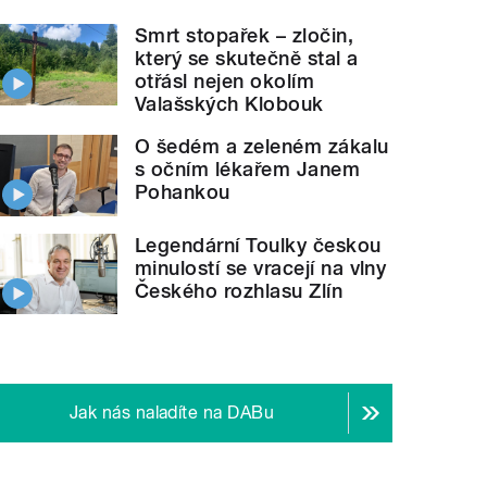
Smrt stopařek – zločin,
který se skutečně stal a
otřásl nejen okolím
Valašských Klobouk
O šedém a zeleném zákalu
s očním lékařem Janem
Pohankou
Legendární Toulky českou
minulostí se vracejí na vlny
Českého rozhlasu Zlín
Jak nás naladíte na DABu