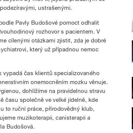
 podezíravými, ustrašenými.
odle Pavly Budošové pomoct odhalit
 dvouhodinový rozhovor s pacientem. V
e cílenými otázkami zjistit, zda je dobré
psychiatrovi, který už případnou nemoc
ak vypadá čas klientů specializovaného
egenerativním onemocněním mozku věnuje.
enou, dohlížíme na pravidelnou stravu
ině času společně ve velké jídelně, kde
sou to ruční práce, přírodovědný klub,
jeme muzikoterapii, canisterapii a
avla Budošová.