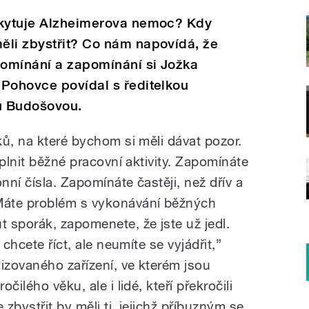
skytuje Alzheimerova nemoc? Kdy
ěli zbystřit? Co nám napovídá, že
omínání a zapomínání si Jožka
 Pohovce povídal s ředitelkou
u Budošovou.
ů, na které bychom si měli dávat pozor.
 plnit běžné pracovní aktivity. Zapomínáte
nní čísla. Zapomínáte častěji, než dřív a
Máte problém s vykonávání běžných
 sporák, zapomenete, že jste už jedl.
 chcete říct, ale neumíte se vyjádřit,”
izovaného zařízení, ve kterém jsou
čilého věku, ale i lidé, kteří překročili
 zbystřit by měli ti, jejichž příbuzným se