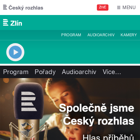
Přejít k hlavnímu obsahu
MENU
ŽIVĚ
PROGRAM
AUDIOARCHIV
KAMERY
Program
Pořady
Audioarchiv
Více
…