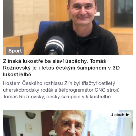
Sport
Zlínská lukostřelba slaví úspěchy. Tomáš
Rožnovský je i letos českým šampionem v 3D
lukostřelbě
Hostem Českého rozhlasu Zlín byl třiačtyřicetiletý
uherskobrodský rodák a šéfprogramátor CNC strojů
Tomáš Rožnovský, český šampion v lukostřelbě.
2 minuty