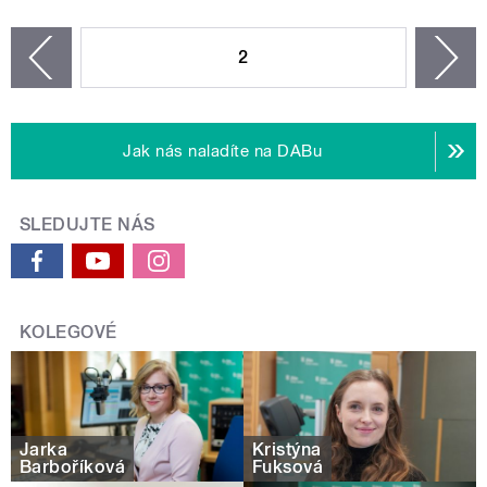
STRÁNKY
2
n
zí
Jak nás naladíte na DABu
SLEDUJTE NÁS
KOLEGOVÉ
Jarka
Kristýna
Barboříková
Fuksová