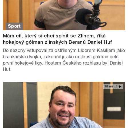
Sport
Mám cíl, který si chci splnit se Zlínem, říká
hokejový gólman zlínských Beranů Daniel Huf
Do sezony vstupoval za ostříleným Liborem Kašíkem jako
brankářská dvojka, zakončil ji jako nejlepší gólman celé
první hokejové ligy. Hostem Českého rozhlasu byl Daniel
Huf.
18 minut