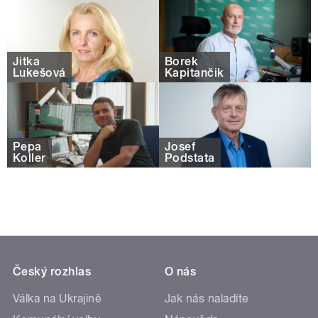
Jitka
Borek
Lukešová
Kapitančik
Pepa
Josef
Koller
Podstata
Český rozhlas
O nás
Válka na Ukrajině
Jak nás naladíte