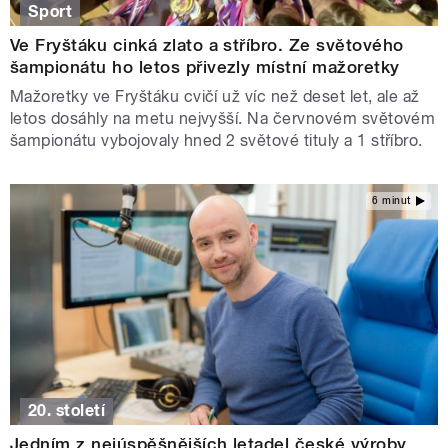
Sport
Ve Fryštáku cinká zlato a stříbro. Ze světového
šampionátu ho letos přivezly místní mažoretky
Mažoretky ve Fryštáku cvičí už víc než deset let, ale až
letos dosáhly na metu nejvyšší. Na červnovém světovém
šampionátu vybojovaly hned 2 světové tituly a 1 stříbro.
6 minut
20. století
Jedním z nejúspěšnějších letadel české výroby