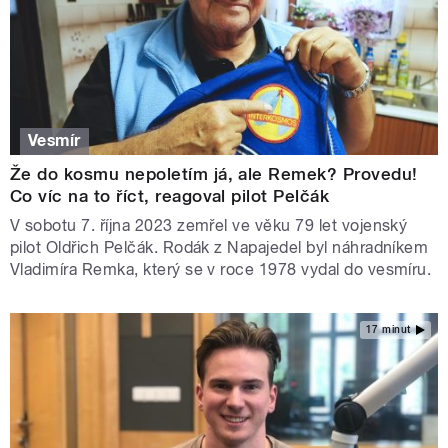
Vesmír
Že do kosmu nepoletím já, ale Remek? Provedu!
Co víc na to říct, reagoval pilot Pelčák
V sobotu 7. října 2023 zemřel ve věku 79 let vojenský
pilot Oldřich Pelčák. Rodák z Napajedel byl náhradníkem
Vladimíra Remka, který se v roce 1978 vydal do vesmíru.
17 minut