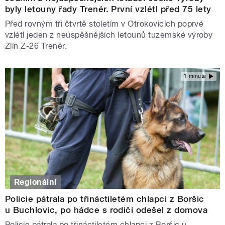
byly letouny řady Trenér. První vzlétl před 75 lety
Před rovným tři čtvrtě stoletím v Otrokovicích poprvé
vzlétl jeden z neúspěšnějších letounů tuzemské výroby
Zlín Z-26 Trenér.
1 minuta
Regionální
Policie pátrala po třináctiletém chlapci z Boršic
u Buchlovic, po hádce s rodiči odešel z domova
Policie pátrala po třináctiletém chlapci z Boršic u