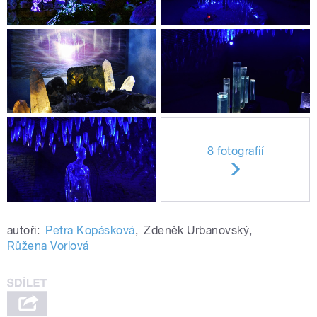
8 fotografií
autoři:
Petra Kopásková
,
Zdeněk Urbanovský
,
Růžena Vorlová