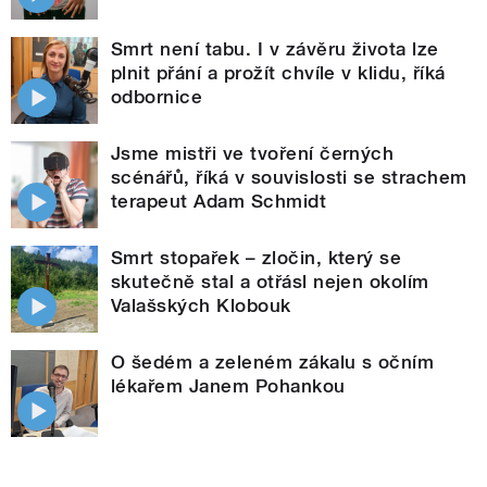
Smrt není tabu. I v závěru života lze
plnit přání a prožít chvíle v klidu, říká
odbornice
Jsme mistři ve tvoření černých
scénářů, říká v souvislosti se strachem
terapeut Adam Schmidt
Smrt stopařek – zločin, který se
skutečně stal a otřásl nejen okolím
Valašských Klobouk
O šedém a zeleném zákalu s očním
lékařem Janem Pohankou