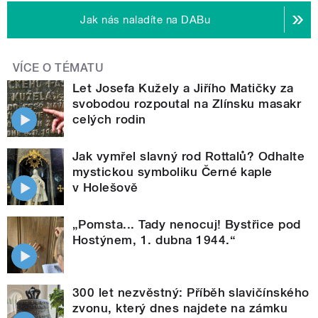
Jak nás naladíte na DABu
VÍCE O TÉMATU
Let Josefa Kužely a Jiřího Matičky za
svobodou rozpoutal na Zlínsku masakr
celých rodin
Jak vymřel slavný rod Rottalů? Odhalte
mystickou symboliku Černé kaple
v Holešově
„Pomsta... Tady nenocuj! Bystřice pod
Hostýnem, 1. dubna 1944.“
300 let nezvěstný: Příběh slavičínského
zvonu, který dnes najdete na zámku