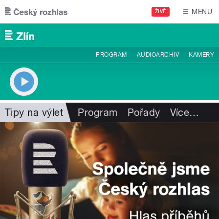
Přejít k hlavnímu obsahu
MENU
ŽIVĚ
PROGRAM
AUDIOARCHIV
KAMERY
Tipy na výlet
Program
Pořady
Více
…