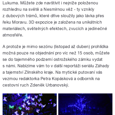
Lukuma. Můžete zde navštívit i nejníže položenou
rozhlednu na světě a Nesmírnou věž - ty vznikly
z dubových trámů, které dříve sloužily jako lávka přes
řeku Moravu. 3D expozice je založena na unikátních
materiálech, světelných efektech, zvucích a jedinečné
atmosféře.
A protože je mimo sezónu (listopad až duben) prohlídka
možná pouze na objednání pro víc než 15 osob, můžete
se do tajemného podzemí ostrožského zámku vydat
s námi. Nabízíme vám to v další reportáži seriálu Záhady
a tajemství Zlínského kraje. Na mytické putovaní vás
vezmou redaktorka Petra Kopásková a odborník na
cestovní ruch Zdeněk Urbanovský.