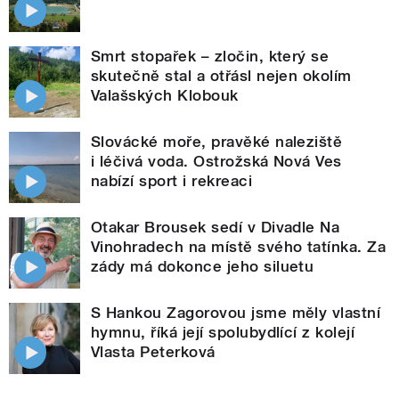
Smrt stopařek – zločin, který se
skutečně stal a otřásl nejen okolím
Valašských Klobouk
Slovácké moře, pravěké naleziště
i léčivá voda. Ostrožská Nová Ves
nabízí sport i rekreaci
Otakar Brousek sedí v Divadle Na
Vinohradech na místě svého tatínka. Za
zády má dokonce jeho siluetu
S Hankou Zagorovou jsme měly vlastní
hymnu, říká její spolubydlící z kolejí
Vlasta Peterková