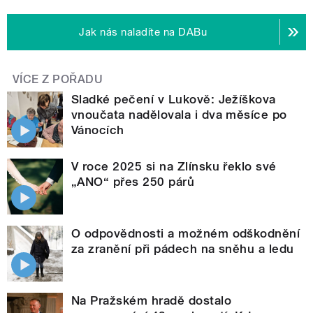
Jak nás naladíte na DABu
VÍCE Z POŘADU
Sladké pečení v Lukově: Ježíškova
vnoučata nadělovala i dva měsíce po
Vánocích
V roce 2025 si na Zlínsku řeklo své
„ANO“ přes 250 párů
O odpovědnosti a možném odškodnění
za zranění při pádech na sněhu a ledu
Na Pražském hradě dostalo