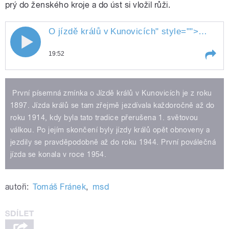
prý do ženského kroje a do úst si vložil růži.
O jízdě králů v
Kunovicích
" style="">
O jízdě 
O jízdě králů v Kunovicích
19:52
Play /
První písemná zmínka o Jízdě králů v Kunovicích je z roku
1897. Jízda králů se tam zřejmě jezdívala každoročně až do
roku 1914, kdy byla tato tradice přerušena 1. světovou
válkou. Po jejím skončení byly jízdy králů opět obnoveny a
jezdily se pravděpodobně až do roku 1944. První poválečná
jízda se konala v roce 1954.
pause
autoři:
Tomáš Fránek
,
msd