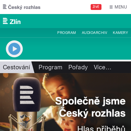
Přejít k hlavnímu obsahu
MENU
ŽIVĚ
PROGRAM
AUDIOARCHIV
KAMERY
Cestování
Program
Pořady
Více
…