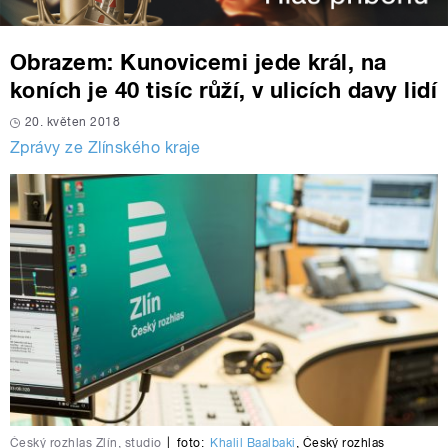
Obrazem: Kunovicemi jede král, na
koních je 40 tisíc růží, v ulicích davy lidí
20. květen 2018
Zprávy ze Zlínského kraje
Český rozhlas Zlín, studio
|
foto:
Khalil Baalbaki
,
Český rozhlas