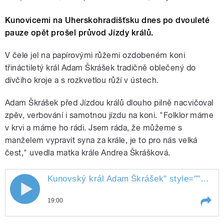
Kunovicemi na Uherskohradišťsku dnes po dvouleté
pauze opět prošel průvod Jízdy králů.
V čele jel na papírovými růžemi ozdobeném koni
třináctiletý král Adam Škrášek tradičně oblečený do
dívčího kroje a s rozkvetlou růží v ústech.
Adam Škrášek před Jízdou králů dlouho pilně nacvičoval
zpěv, verbování i samotnou jízdu na koni. "Folklor máme
v krvi a máme ho rádi. Jsem ráda, že můžeme s
manželem vypravit syna za krále, je to pro nás velká
čest," uvedla matka krále Andrea Škrášková.
Kunovský král Adam
Škrášek
" style="">
Kuno
Kunovský král Adam Škrášek
19:00