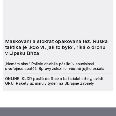
Maskování a stokrát opakovaná lež. Ruská
taktika je ‚kdo ví, jak to bylo‘, říká o dronu
v Lipsku Bříza
‚Nemám slov.‘ Policie obvinila pět lidí v souvislosti
s veřejnou soutěží Správy železnic, včetně jejího exšéfa
ONLINE: KLDR posílá do Ruska balistické střely, uvádí
GRU. Rakety už minulý týden na Ukrajině zabíjely