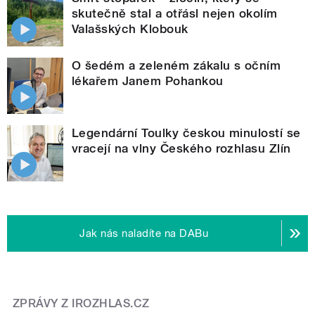
skutečně stal a otřásl nejen okolím
Valašských Klobouk
O šedém a zeleném zákalu s očním
lékařem Janem Pohankou
Legendární Toulky českou minulostí se
vracejí na vlny Českého rozhlasu Zlín
Jak nás naladíte na DABu
ZPRÁVY Z IROZHLAS.CZ