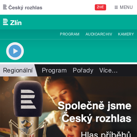
Přejít k hlavnímu obsahu
MENU
ŽIVĚ
PROGRAM
AUDIOARCHIV
KAMERY
Regionální
Program
Pořady
Více
…