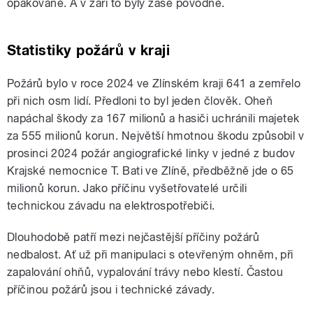
opakovaně. A v září to byly zase povodně.
Statistiky požárů v kraji
Požárů bylo v roce 2024 ve Zlínském kraji 641 a zemřelo
při nich osm lidí. Předloni to byl jeden člověk. Oheň
napáchal škody za 167 milionů a hasiči uchránili majetek
za 555 milionů korun. Největší hmotnou škodu způsobil v
prosinci 2024 požár angiografické linky v jedné z budov
Krajské nemocnice T. Bati ve Zlíně, předběžně jde o 65
milionů korun. Jako příčinu vyšetřovatelé určili
technickou závadu na elektrospotřebiči.
Dlouhodobě patří mezi nejčastější příčiny požárů
nedbalost. Ať už při manipulaci s otevřeným ohněm, při
zapalování ohňů, vypalování trávy nebo klestí. Častou
příčinou požárů jsou i technické závady.