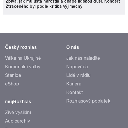
Zpívá, jak mu ústa narostla a chápe lidskou duši. Koncert
Ztraceného byl podle kritika výjimečný
Český rozhlas
O nás
Válka na Ukrajině
Jak nás naladíte
Komunální volby
Nápověda
Stanice
Lidé v rádiu
eShop
Kariéra
Kontakt
Rozhlasový poplatek
mujRozhlas
Živé vysílání
Audioarchiv