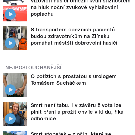
Vizovičtí hasiči omezili kvůli stížnostem
na hluk noční zvukové vyhlašování
poplachu
S transportem obézních pacientů
budou zdravotníkům na Zlínsku
pomáhat městští dobrovolní hasiči
NEJPOSLOUCHANĚJŠÍ
O potížích s prostatou s urologem
Tomášem Sucháčkem
Smrt není tabu. I v závěru života lze
plnit přání a prožít chvíle v klidu, říká
odbornice
Smrt stopařek – zločin, který se