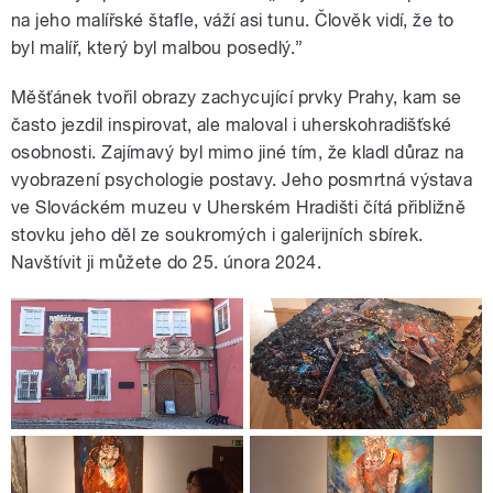
na jeho malířské štafle, váží asi tunu. Člověk vidí, že to
byl malíř, který byl malbou posedlý.”
Měšťánek tvořil obrazy zachycující prvky Prahy, kam se
často jezdil inspirovat, ale maloval i uherskohradišťské
osobnosti. Zajímavý byl mimo jiné tím, že kladl důraz na
vyobrazení psychologie postavy. Jeho posmrtná výstava
ve Slováckém muzeu v Uherském Hradišti čítá přibližně
stovku jeho děl ze soukromých i galerijních sbírek.
Navštívit ji můžete do 25. února 2024.