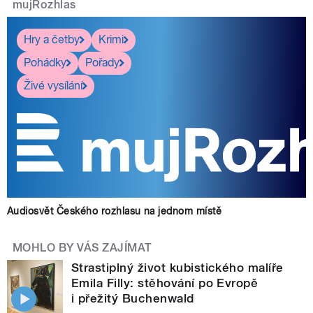
mujRozhlas
Hry a četby
Krimi
Pohádky
Pořady
Živé vysílání
Audiosvět Českého rozhlasu na jednom místě
MOHLO BY VÁS ZAJÍMAT
Strastiplný život kubistického malíře
Emila Filly: stěhování po Evropě
i přežitý Buchenwald