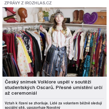
ZPRÁVY Z IROZHLAS.CZ
Český snímek Volklore uspěl v soutěži
studentských Oscarů. Přesné umístění určí
až ceremoniál
Vztah k řízení se zhoršuje. Lidé za volantem běžně sledují
sociální sítě, upozorňuje Novotný