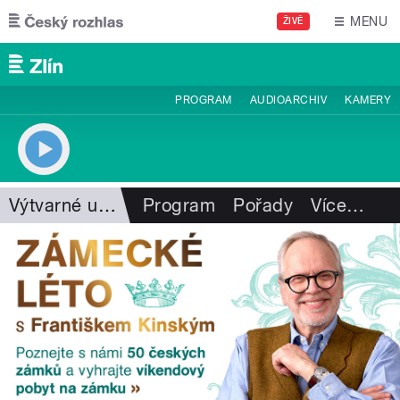
Přejít k hlavnímu obsahu
MENU
ŽIVĚ
PROGRAM
AUDIOARCHIV
KAMERY
Výtvarné umění
Program
Pořady
Více
…