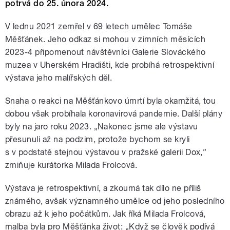
potrvá do 25. února 2024.
V lednu 2021 zemřel v 69 letech umělec Tomáše
Měšťánek. Jeho odkaz si mohou v zimních měsících
2023-4 připomenout návštěvníci Galerie Slováckého
muzea v Uherském Hradišti, kde probíhá retrospektivní
výstava jeho malířských děl.
Snaha o reakci na Měšťánkovo úmrtí byla okamžitá, tou
dobou však probíhala koronavirová pandemie. Další plány
byly na jaro roku 2023. „Nakonec jsme ale výstavu
přesunuli až na podzim, protože bychom se kryli
s v podstatě stejnou výstavou v pražské galerii Dox,”
zmiňuje kurátorka Milada Frolcová.
Výstava je retrospektivní, a zkoumá tak dílo ne příliš
známého, avšak významného umělce od jeho posledního
obrazu až k jeho počátkům. Jak říká Milada Frolcová,
malba byla pro Měšťánka život: „Když se člověk podívá