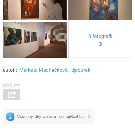
8 fotografií
autoři:
Markéta Macháčková
,
djaburek
Všechny díly pořadu na mujRozhlas