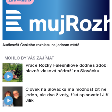
Živé vysílání
Audiosvět Českého rozhlasu na jednom místě
MOHLO BY VÁS ZAJÍMAT
Práce Rozky Falešníkové dodnes zdobí
hlavně vlaková nádraží na Slovácku
Člověk na Slovácku má možnost žít ne
jeden, ale dva životy, říká spisovatel Jiří
Jilík