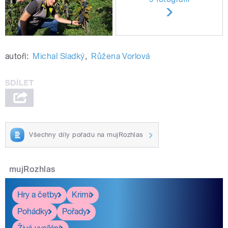
autoři:
Michal Sladký
,
Růžena Vorlová
Všechny díly pořadu na mujRozhlas
mujRozhlas
Hry a četby
Krimi
Pohádky
Pořady