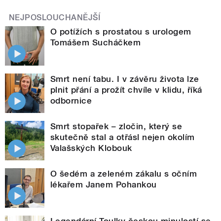
NEJPOSLOUCHANĚJŠÍ
O potížích s prostatou s urologem
Tomášem Sucháčkem
Smrt není tabu. I v závěru života lze
plnit přání a prožít chvíle v klidu, říká
odbornice
Smrt stopařek – zločin, který se
skutečně stal a otřásl nejen okolím
Valašských Klobouk
O šedém a zeleném zákalu s očním
lékařem Janem Pohankou
Legendární Toulky českou minulostí se