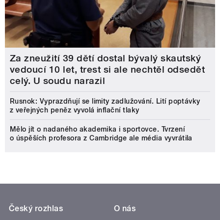
Za zneužití 39 dětí dostal bývalý skautský
vedoucí 10 let, trest si ale nechtěl odsedět
celý. U soudu narazil
Rusnok: Vyprazdňují se limity zadlužování. Lití poptávky
z veřejných peněz vyvolá inflační tlaky
Mělo jít o nadaného akademika i sportovce. Tvrzení
o úspěších profesora z Cambridge ale média vyvrátila
Český rozhlas
O nás