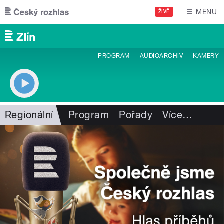
Přejít k hlavnímu obsahu
MENU
ŽIVĚ
PROGRAM
AUDIOARCHIV
KAMERY
Regionální
Program
Pořady
Více
…