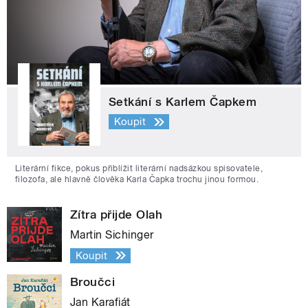
Setkání s Karlem Čapkem
Koupit
Literární fikce, pokus přiblížit literární nadsázkou spisovatele,
filozofa, ale hlavně člověka Karla Čapka trochu jinou formou.
Zítra přijde Olah
Martin Sichinger
Koupit
Broučci
Jan Karafiát