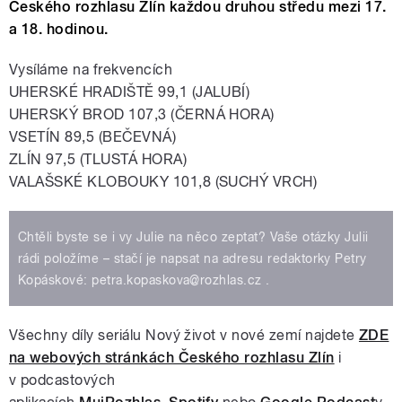
Českého rozhlasu Zlín každou druhou středu mezi 17.
a 18. hodinou.
Vysíláme na frekvencích
UHERSKÉ HRADIŠTĚ 99,1 (JALUBÍ)
UHERSKÝ BROD 107,3 (ČERNÁ HORA)
VSETÍN 89,5 (BEČEVNÁ)
ZLÍN 97,5 (TLUSTÁ HORA)
VALAŠSKÉ KLOBOUKY 101,8 (SUCHÝ VRCH)
Chtěli byste se i vy Julie na něco zeptat? Vaše otázky Julii
rádi položíme – stačí je napsat na adresu redaktorky Petry
Kopáskové: petra.kopaskova@rozhlas.cz .
Všechny díly seriálu Nový život v nové zemí najdete
ZDE
na webových stránkách Českého rozhlasu Zlín
i
v podcastových