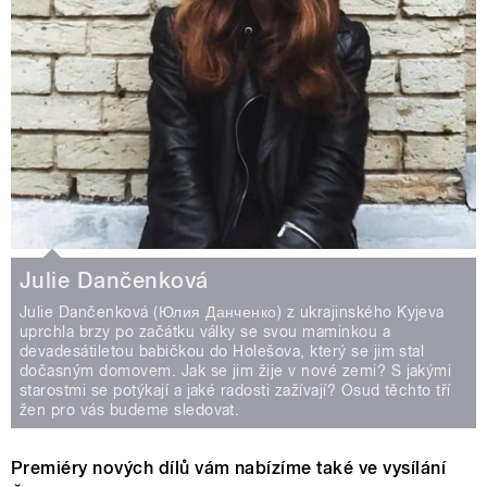
Julie Dančenková
Julie Dančenková (Юлия Данченко) z ukrajinského Kyjeva
uprchla brzy po začátku války se svou maminkou a
devadesátiletou babičkou do Holešova, který se jim stal
dočasným domovem. Jak se jim žije v nové zemi? S jakými
starostmi se potýkají a jaké radosti zažívají? Osud těchto tří
žen pro vás budeme sledovat.
Premiéry nových dílů vám nabízíme také ve vysílání