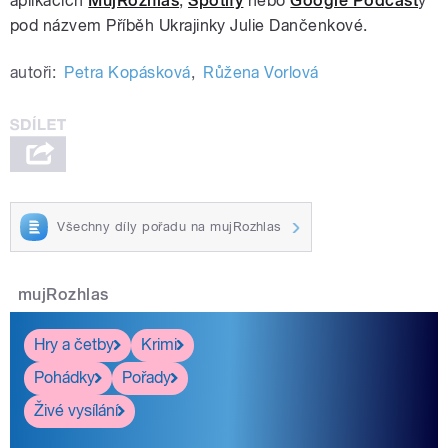
aplikacích
MujRozhlas
,
Spotify
nebo
Google Podcast
y
pod názvem Příběh Ukrajinky Julie Dančenkové.
autoři:
Petra Kopásková
,
Růžena Vorlová
Všechny díly pořadu na mujRozhlas
mujRozhlas
Hry a četby
Krimi
Pohádky
Pořady
Živé vysílání