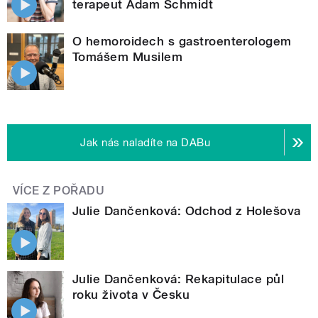
terapeut Adam Schmidt
O hemoroidech s gastroenterologem
Tomášem Musilem
Jak nás naladíte na DABu
VÍCE Z POŘADU
Julie Dančenková: Odchod z Holešova
Julie Dančenková: Rekapitulace půl
roku života v Česku