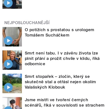
NEJPOSLOUCHANĚJŠÍ
O potížích s prostatou s urologem
Tomášem Sucháčkem
Smrt není tabu. I v závěru života lze
plnit přání a prožít chvíle v klidu, říká
odbornice
Smrt stopařek – zločin, který se
skutečně stal a otřásl nejen okolím
Valašských Klobouk
Jsme mistři ve tvoření černých
scénářů, říká v souvislosti se strachem