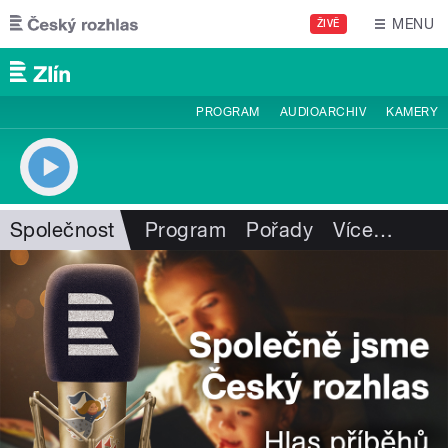
Přejít k hlavnímu obsahu
MENU
ŽIVĚ
PROGRAM
AUDIOARCHIV
KAMERY
Společnost
Program
Pořady
Více
…