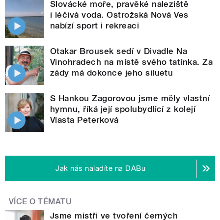
Slovácké moře, pravěké naleziště
i léčivá voda. Ostrožská Nová Ves
nabízí sport i rekreaci
Otakar Brousek sedí v Divadle Na
Vinohradech na místě svého tatínka. Za
zády má dokonce jeho siluetu
S Hankou Zagorovou jsme měly vlastní
hymnu, říká její spolubydlící z kolejí
Vlasta Peterková
Jak nás naladíte na DABu
VÍCE O TÉMATU
Jsme mistři ve tvoření černých