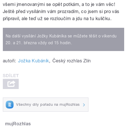
všemi jmenovanými se opět potkám, a to je vám věc!
Ještě před vysíláním
v
ám prozradím, co jsem si pro vás
připravil, ale teď už se rozloučím a jdu na tu kuličku.
Na další vysílání Jožky Kubáníka se můžete těšit o víkendu
20. a 21. března vždy od 15 hodin.
autoři:
Jožka Kubáník
,
Český rozhlas Zlín
Všechny díly pořadu na mujRozhlas
mujRozhlas