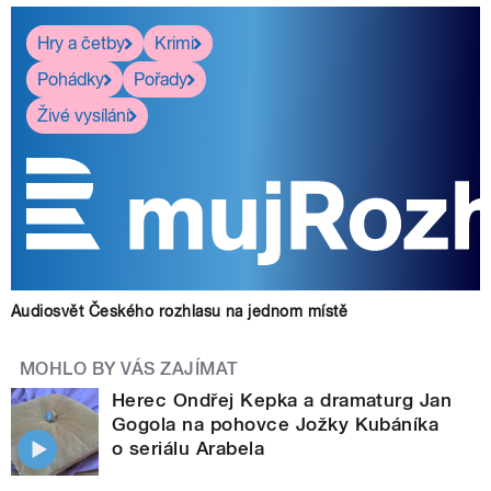
Hry a četby
Krimi
Pohádky
Pořady
Živé vysílání
Audiosvět Českého rozhlasu na jednom místě
MOHLO BY VÁS ZAJÍMAT
Herec Ondřej Kepka a dramaturg Jan
Gogola na pohovce Jožky Kubáníka
o seriálu Arabela