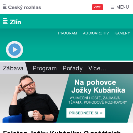
Přejít k hlavnímu obsahu
MENU
ŽIVĚ
PROGRAM
AUDIOARCHIV
KAMERY
Zábava
Program
Pořady
Více
…