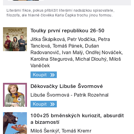
Literární fikce, pokus přiblížit literární nadsázkou spisovatele,
filozofa, ale hlavně člověka Karla Čapka trochu jinou formou.
Toulky první republikou 26-50
Jitka Škápíková, Petr Vodička, Petra
Tanclová, Tomáš Pánek, Dušan
Radovanovič, Ivan Malý, Ondřej Nováček,
Karolína Stegurová, Michal Dlouhý, Miloš
Vaněček
Koupit
Děkovačky Libuše Švormové
Libuše Švormová - Patrik Rozehnal
Koupit
100+25 brněnských kuriozit, absurdit
a bizarností
Miloš Šenkýř, Tomáš Kremr