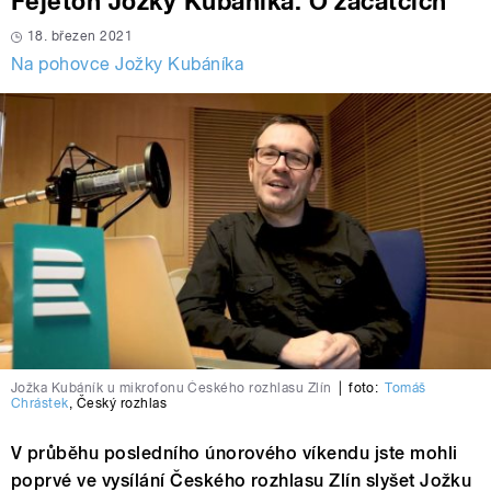
Fejeton Jožky Kubáníka: O začátcích
18. březen 2021
Na pohovce Jožky Kubáníka
Jožka Kubáník u mikrofonu Českého rozhlasu Zlín
|
foto:
Tomáš
Chrástek
,
Český rozhlas
V průběhu posledního únorového víkendu jste mohli
poprvé ve vysílání Českého rozhlasu Zlín slyšet Jožku