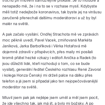
trochu př
i mluven
í samozřejmě prskáte. Je to moudré a
nenapadlo mě, že i na to se v rozhase myslí. Kdybyste
mě
li toti
ž nedejbože koronavirus, tak byste jej na vinšusu
zaručeně přenechali dalšímu moderátorovi a už by byl
malér na světě.
A pak začalo vysílání
. Ond
řej Strachota mě ve zprávách
moc pěkně uvedl, Pavel Vacek, zmiňovaná Markéta
Janíková, Jarka Barboříková i Věrka Hotařová mě
dojemně zdravili v příspěvcích, př
es maily mi pos
ílali
kromě přátel hezké vzkazy i editoři Anička a Radek (to
jsou důležití lidé, kteří rozhodují o tom, co se bude
vysílat), generální ředitel Českého rozhlasu René
Zavoral
i kolega Honza
Čenský mi drželi palce na dálku přes
telefon a já jsem si připadal jako ten nejopečová
van
ější
moderátor na světě.
Mluvil jsem pak jak nejlépe jsem uměl a měl jsem pocit,
ž
e jde v
šechno tak, jak má jít, a bylo mi božsky. A po