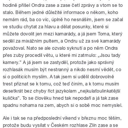
hodině přišel Ondra zase a zase četl zprávy a vtom se to
stalo. Během jedné důležité informace o někom, koho
nemám rád, ba co víc, úplně ho nesnáším, jsem se začal
ve studiu chytat za hlavu a dělat posunky, které si
můžete dovolit jen mezi kamarády, a já jsem Toma, který
sed
ěl za mixážním pultem, a Ondru už za své kamarády
považoval. Nato se ale ozvalo syknutí a po ně
m Ondra
p
ř
es zuby procedil v
ětu, u které mi zatrnulo: „Jsou tady
kamery.” A já jsem se zastyděl, protože jako správný
rozhlasák musím být nestranný a nikdo nesmí vědě
t, co
si o politic
ích myslím. A tak jsem si udělil dobrovolně
trest p
řiznat se k tomu, což teď činím, a k tomu musím
desetkrát bez chyby říct jazykolam „nejkulaťoulinkatější
kulička”
. To se
člověku hned tak nepodaří a já tak zase
spadnu nohama na zem, abych si o sobě moc nemyslel.
Ale i tak se na předposlední víkend v březnu moc těším,
protože budu vysílat v Českém rozhlase Zlín zase a se