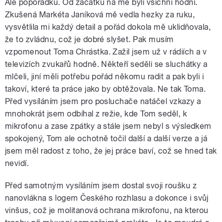
Ale popořádku. Od začátku na mě byli všichni hodní.
Zkušená Markéta Janíková mě vedla hezky za ruku,
vysvětlila mi každý detail a pořád dokola mě uklidňovala,
že to zvládnu, což je dobré slyšet. Pak musím
vzpomenout Toma Chrástka. Zažil jsem už v rádiích a v
televizích zvukařů hodně. Někteří seděli se sluchátky a
mlčeli, jiní měli potřebu pořád někomu radit a pak byli i
takoví, které ta práce jako by obtěžovala. Ne tak Toma.
Před vysíláním jsem pro posluchače natáčel vzkazy a
mnohokrát jsem odbíhal z režie, kde Tom seděl, k
mikrofonu a zase zpátky a stále jsem nebyl s výsledkem
spokojený, Tom ale ochotně točil další a další verze a já
jsem měl radost z toho, že jej práce baví, což se hned tak
nevidí.
Před samotným vysíláním jsem dostal svoji roušku z
nanovlákna s logem Českého rozhlasu a dokonce i svůj
vinšus, což je molitanová ochrana mikrofonu, na kterou