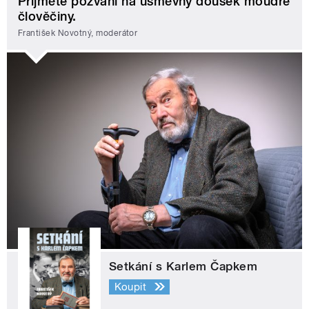
Přijměte pozvání na úsměvný doušek moudré
člověčiny.
František Novotný, moderátor
Setkání s Karlem Čapkem
Koupit