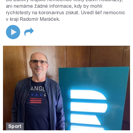
ani nemáme žádné informace, kdy by mohli
rychlotesty na koronavirus získat. Uvedl šéf nemocnic
v kraji Radomír Maráček.
Sport