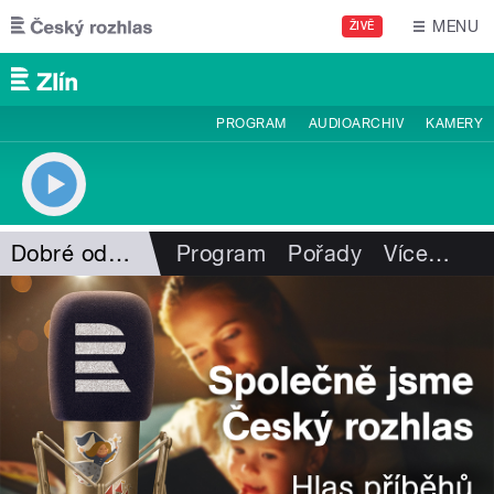
Přejít k hlavnímu obsahu
MENU
ŽIVĚ
PROGRAM
AUDIOARCHIV
KAMERY
Dobré odpoledne s ČRo Zlín
Program
Pořady
Více
…