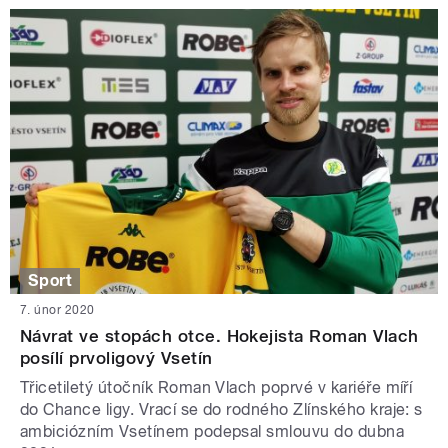
Sport
7. únor 2020
Návrat ve stopách otce. Hokejista Roman Vlach
posílí prvoligový Vsetín
Třicetiletý útočník Roman Vlach poprvé v kariéře míří
do Chance ligy. Vrací se do rodného Zlínského kraje: s
ambiciózním Vsetínem podepsal smlouvu do dubna