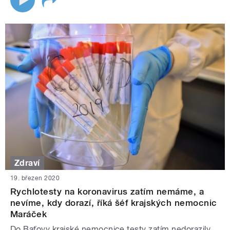
Zdraví
19. březen 2020
Rychlotesty na koronavirus zatím nemáme, a
nevíme, kdy dorazí, říká šéf krajských nemocnic
Maráček
Do Baťovy krajské nemocnice testy zatím nedorazily,