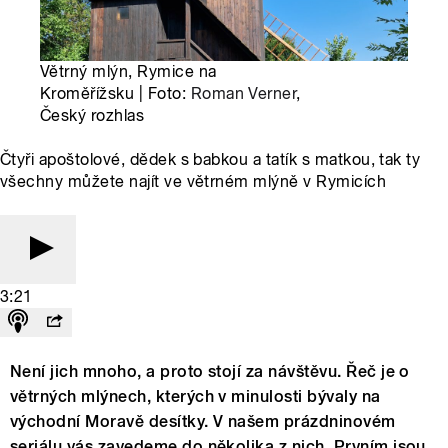
Větrný mlýn, Rymice na
Kroměřížsku | Foto:
Roman Verner
,
Český rozhlas
Čtyři apoštolové, dědek s babkou a tatík s matkou, tak ty
všechny můžete najít ve větrném mlýně v Rymicích
3:21
Není jich mnoho, a proto stojí za návštěvu. Řeč je o
větrných mlýnech, kterých v minulosti bývaly na
východní Moravě desítky. V našem prázdninovém
seriálu vás zavedeme do několika z nich. Prvním jsou