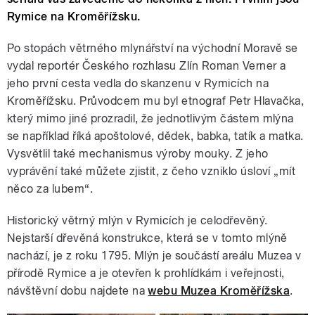
Rymice na Kroměřížsku.
Po stopách větrného mlynářství na východní Moravě se
vydal reportér Českého rozhlasu Zlín Roman Verner a
jeho první cesta vedla do skanzenu v Rymicích na
Kroměřížsku. Průvodcem mu byl etnograf Petr Hlavačka,
který mimo jiné prozradil, že jednotlivým částem mlýna
se například říká apoštolové, dědek, babka, tatík a matka.
Vysvětlil také mechanismus výroby mouky. Z jeho
vyprávění také můžete zjistit, z čeho vzniklo úsloví „mít
něco za lubem“.
Historický větrný mlýn v Rymicích je celodřevěný.
Nejstarší dřevěná konstrukce, která se v tomto mlýně
nachází, je z roku 1795. Mlýn je součástí areálu Muzea v
přírodě Rymice a je otevřen k prohlídkám i veřejnosti,
návštěvní dobu najdete na
webu Muzea Kroměřížska
.