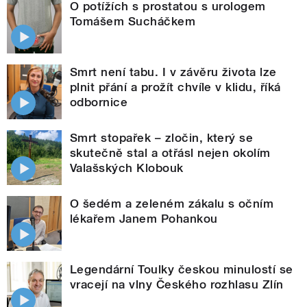
O potížích s prostatou s urologem
Tomášem Sucháčkem
Smrt není tabu. I v závěru života lze
plnit přání a prožít chvíle v klidu, říká
odbornice
Smrt stopařek – zločin, který se
skutečně stal a otřásl nejen okolím
Valašských Klobouk
O šedém a zeleném zákalu s očním
lékařem Janem Pohankou
Legendární Toulky českou minulostí se
vracejí na vlny Českého rozhlasu Zlín