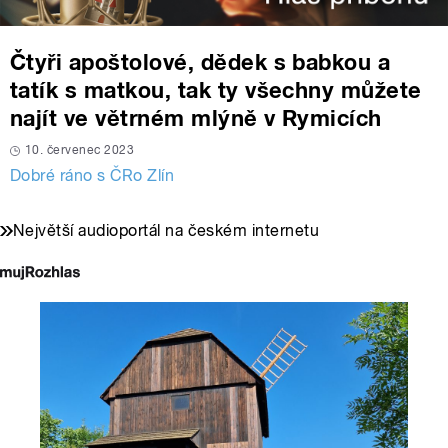
Čtyři apoštolové, dědek s babkou a
tatík s matkou, tak ty všechny můžete
najít ve větrném mlýně v Rymicích
10. červenec 2023
Dobré ráno s ČRo Zlín
Největší audioportál na českém internetu