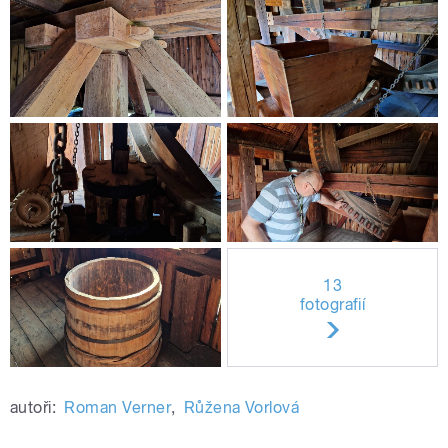
13
fotografií
autoři:
Roman Verner
,
Růžena Vorlová