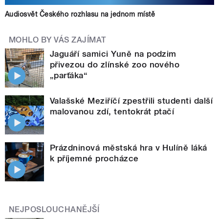
Audiosvět Českého rozhlasu na jednom místě
MOHLO BY VÁS ZAJÍMAT
Jaguáří samici Yuně na podzim
přivezou do zlínské zoo nového
„parťáka“
Valašské Meziříčí zpestřili studenti další
malovanou zdí, tentokrát ptačí
Prázdninová městská hra v Hulíně láká
k příjemné procházce
NEJPOSLOUCHANĚJŠÍ