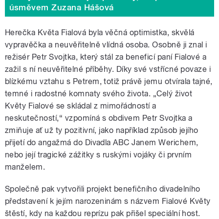
úsměvem Zuzana Hášová
Herečka Květa Fialová byla věčná optimistka, skvělá
vypravěčka a neuvěřitelně vlídná osoba. Osobně ji znal i
režisér Petr Svojtka, který stál za beneficí paní Fialové a
zažil s ní neuvěřitelné příběhy. Díky své vstřícné povaze i
blízkému vztahu s Petrem, totiž právě jemu otvírala tajné,
temné i radostné komnaty svého života. „Celý život
Květy Fialové se skládal z mimořádností a
neskutečností,“ vzpomíná s obdivem Petr Svojtka a
zmiňuje ať už ty pozitivní, jako například způsob jejího
přijetí do angažmá do Divadla ABC Janem Werichem,
nebo její tragické zážitky s ruskými vojáky či prvním
manželem.
Společně pak vytvořili projekt benefičního divadelního
představení k jejím narozeninám s názvem Fialové Květy
štěstí, kdy na každou reprízu pak přišel speciální host.