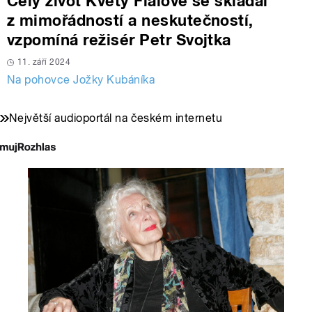
Celý život Květy Fialové se skládal
z mimořádností a neskutečností,
vzpomíná režisér Petr Svojtka
11. září 2024
Na pohovce Jožky Kubáníka
Největší audioportál na českém internetu