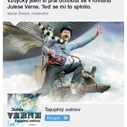
Vždycky jsem si přál ocitnout se v románu
Julese Verna. Teď se mi to splnilo.
Václav Žmolík, moderátor
Tajuplný ostrov
Koupit