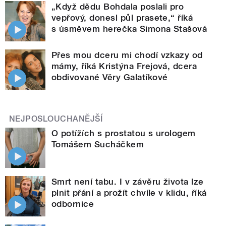
„Když dědu Bohdala poslali pro
vepřový, donesl půl prasete,“ říká
s úsměvem herečka Simona Stašová
Přes mou dceru mi chodí vzkazy od
mámy, říká Kristýna Frejová, dcera
obdivované Věry Galatíkové
NEJPOSLOUCHANĚJŠÍ
O potížích s prostatou s urologem
Tomášem Sucháčkem
Smrt není tabu. I v závěru života lze
plnit přání a prožít chvíle v klidu, říká
odbornice