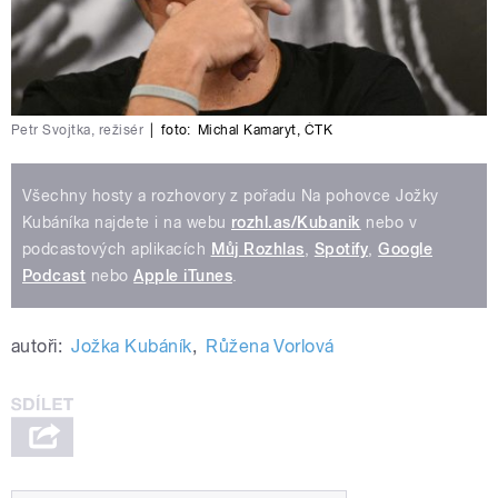
Petr Svojtka, režisér
|
foto:
Michal Kamaryt
,
ČTK
Všechny hosty a rozhovory z pořadu Na pohovce Jožky
Kubáníka najdete i na webu
rozhl.as/Kubanik
nebo v
podcastových aplikacích
Můj Rozhlas
,
Spotify
,
Google
Podcast
nebo
Apple iTunes
.
autoři:
Jožka Kubáník
,
Růžena Vorlová