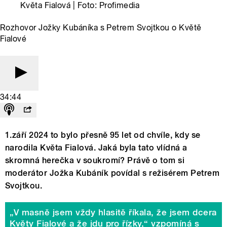
Květa Fialová | Foto: Profimedia
Rozhovor Jožky Kubáníka s Petrem Svojtkou o Květě
Fialové
34:44
1.září 2024 to bylo přesně 95 let od chvíle, kdy se
narodila Květa Fialová. Jaká byla tato vlídná a
skromná herečka v soukromí? Právě o tom si
moderátor Jožka Kubáník povídal s režisérem Petrem
Svojtkou.
„V masně jsem vždy hlasitě říkala, že jsem dcera
Květy Fialové a že jdu pro řízky,“ vzpomíná s