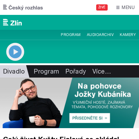
Přejít k hlavnímu obsahu
MENU
ŽIVĚ
PROGRAM
AUDIOARCHIV
KAMERY
Divadlo
Program
Pořady
Více
…