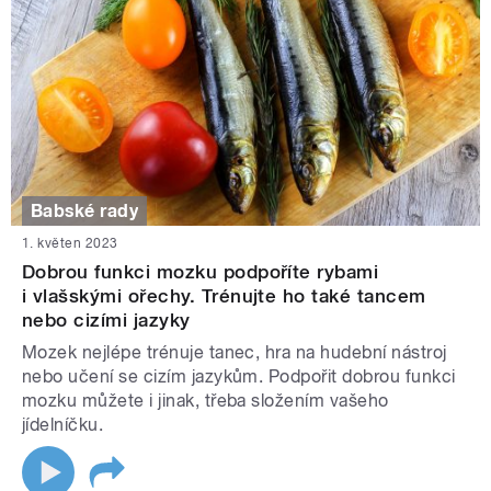
Babské rady
1. květen 2023
Dobrou funkci mozku podpoříte rybami
i vlašskými ořechy. Trénujte ho také tancem
nebo cizími jazyky
Mozek nejlépe trénuje tanec, hra na hudební nástroj
nebo učení se cizím jazykům. Podpořit dobrou funkci
mozku můžete i jinak, třeba složením vašeho
jídelníčku.