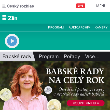
Přejít k hlavnímu obsahu
MENU
ŽIVĚ
PROGRAM
AUDIOARCHIV
KAMERY
Babské rady
Program
Pořady
Více
…