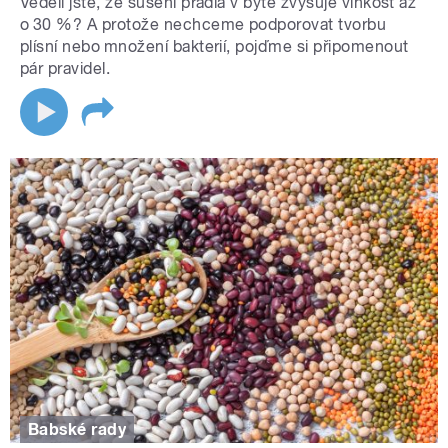
Věděli jste, že sušení prádla v bytě zvyšuje vlhkost až
o 30 %? A protože nechceme podporovat tvorbu
plísní nebo množení bakterií, pojďme si připomenout
pár pravidel.
Babské rady