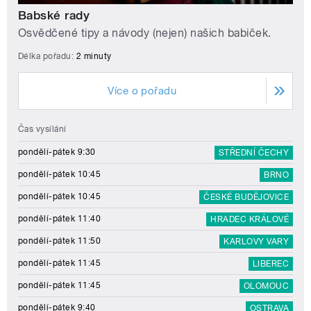
Babské rady
Osvědčené tipy a návody (nejen) našich babiček.
Délka pořadu:
2 minuty
Více o pořadu
Čas vysílání
pondělí-pátek 9:30
STŘEDNÍ ČECHY
pondělí-pátek 10:45
BRNO
pondělí-pátek 10:45
ČESKÉ BUDĚJOVICE
pondělí-pátek 11:40
HRADEC KRÁLOVÉ
pondělí-pátek 11:50
KARLOVY VARY
pondělí-pátek 11:45
LIBEREC
pondělí-pátek 11:45
OLOMOUC
pondělí-pátek 9:40
OSTRAVA