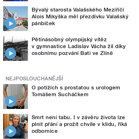
Bývalý starosta Valašského Meziříčí
Alois Mikyška měl přezdívku Valašský
pánbíček
Pětinásobný olympijský vítěz
v gymnastice Ladislav Vácha žil díky
osobnímu pozvání Bati ve Zlíně
NEJPOSLOUCHANĚJŠÍ
O potížích s prostatou s urologem
Tomášem Sucháčkem
Smrt není tabu. I v závěru života lze
plnit přání a prožít chvíle v klidu, říká
odbornice