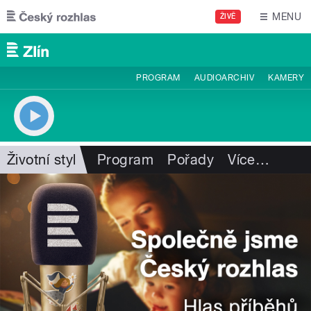
Přejít k hlavnímu obsahu
MENU
ŽIVĚ
PROGRAM
AUDIOARCHIV
KAMERY
Životní styl
Program
Pořady
Více
…