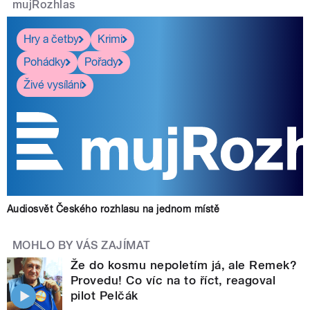
mujRozhlas
Hry a četby
Krimi
Pohádky
Pořady
Živé vysílání
Audiosvět Českého rozhlasu na jednom místě
MOHLO BY VÁS ZAJÍMAT
Že do kosmu nepoletím já, ale Remek?
Provedu! Co víc na to říct, reagoval
pilot Pelčák