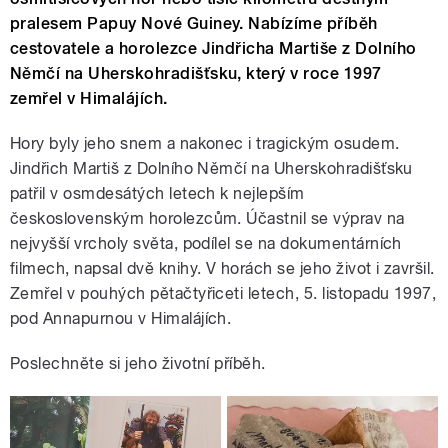
pralesem Papuy Nové Guiney. Nabízíme příběh
cestovatele a horolezce Jindřicha Martiše z Dolního
Němčí na Uherskohradišťsku, který v roce 1997
zemřel v Himalájích.
Hory byly jeho snem a nakonec i tragickým osudem.
Jindřich Martiš z Dolního Němčí na Uherskohradišťsku
patřil v osmdesátých letech k nejlepším
československým horolezcům. Účastnil se výprav na
nejvyšší vrcholy světa, podílel se na dokumentárních
filmech, napsal dvě knihy. V horách se jeho život i završil.
Zemřel v pouhých pětačtyřiceti letech, 5. listopadu 1997,
pod Annapurnou v Himalájích.
Poslechněte si jeho životní příběh.