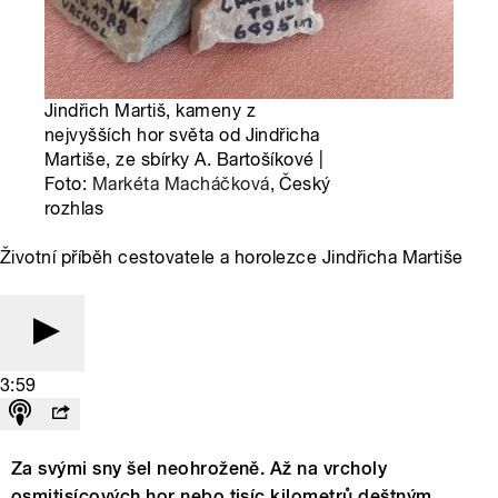
Jindřich Martiš, kameny z
nejvyšších hor světa od Jindřicha
Martiše, ze sbírky A. Bartošíkové |
Foto:
Markéta Macháčková
, Český
rozhlas
Životní příběh cestovatele a horolezce Jindřicha Martiše
3:59
Za svými sny šel neohroženě. Až na vrcholy
osmitisícových hor nebo tisíc kilometrů deštným