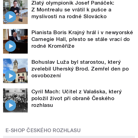
Zlatý olympionik Josef Panáček:
Z Montrealu se vrátil k pušce a
myslivosti na rodné Slovácko
Pianista Boris Krajný hrál i v newyorské
Carnegie Hall, přesto se stále vrací do
rodné Kroměříže
Bohuslav Luža byl starostou, který
zvelebil Uherský Brod. Zemřel den po
osvobození
Cyril Mach: Učitel z Valašska, který
položil život při obraně Českého
rozhlasu
E-SHOP ČESKÉHO ROZHLASU