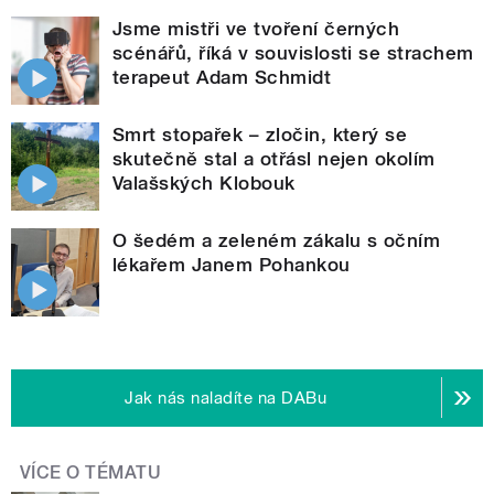
Jsme mistři ve tvoření černých
scénářů, říká v souvislosti se strachem
terapeut Adam Schmidt
Smrt stopařek – zločin, který se
skutečně stal a otřásl nejen okolím
Valašských Klobouk
O šedém a zeleném zákalu s očním
lékařem Janem Pohankou
Jak nás naladíte na DABu
VÍCE O TÉMATU