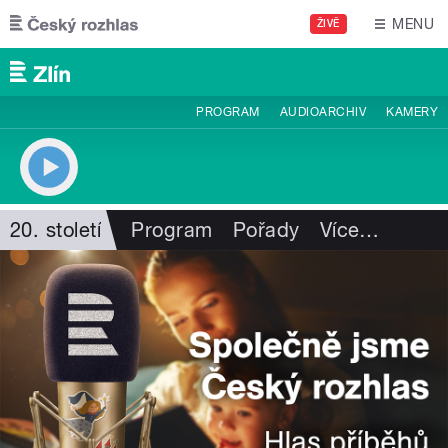
Přejít k hlavnímu obsahu
MENU
ŽIVĚ
PROGRAM
AUDIOARCHIV
KAMERY
20. století
Program
Pořady
Více
…