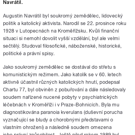
Navrátil.
Augustin Navrátil byl soukromý zemědělec, lidovecký
politik a katolický aktivista. Narodil se 22. prosince roku
1928 v Lutopecnách na Kroměřížsku. Kvůli finanční
situaci si nemohl dovolit vyšší vzdělání, byl ale velmi
sečtělý. Studoval filosofické, náboženské, historické,
politické a právní spisy.
Jako soukromý zemědělec se dostával do střetu s
komunistickým režimem. Jako katolík se v 60. letech
aktivně účastnil různých katolických hnutí, podepsal
Chartu 77, byl obviněn z pobuřování a dále následovaly
soudem nařízené nucené pobyty v psychiatrických
léčebnách v Kroměříži i v Praze-Bohnicích. Byla mu
diagnostikována paranoia kverulans (duševní porucha
vyznačující se bludy a chorobnými představami o
vlastním ohrožení) a následně soudem omezena
jeho právní způsobilost. Ještě před rokem 1989 byl