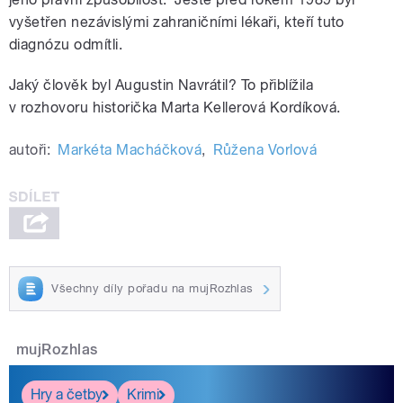
vyšetřen nezávislými zahraničními lékaři, kteří tuto
diagnózu odmítli.
Jaký člověk byl Augustin Navrátil? To přiblížila
v rozhovoru historička Marta Kellerová Kordíková.
autoři:
Markéta Macháčková
,
Růžena Vorlová
Všechny díly pořadu na mujRozhlas
mujRozhlas
Hry a četby
Krimi