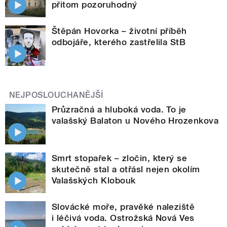
přitom pozoruhodný
Štěpán Hovorka – životní příběh
odbojáře, kterého zastřelila StB
NEJPOSLOUCHANĚJŠÍ
Průzračná a hluboká voda. To je
valašský Balaton u Nového Hrozenkova
Smrt stopařek – zločin, který se
skutečně stal a otřásl nejen okolím
Valašských Klobouk
Slovácké moře, pravěké naleziště
i léčivá voda. Ostrožská Nová Ves