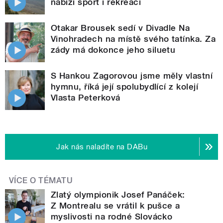
nabízí sport i rekreaci
Otakar Brousek sedí v Divadle Na
Vinohradech na místě svého tatínka. Za
zády má dokonce jeho siluetu
S Hankou Zagorovou jsme měly vlastní
hymnu, říká její spolubydlící z kolejí
Vlasta Peterková
Jak nás naladíte na DABu
VÍCE O TÉMATU
Zlatý olympionik Josef Panáček:
Z Montrealu se vrátil k pušce a
myslivosti na rodné Slovácko