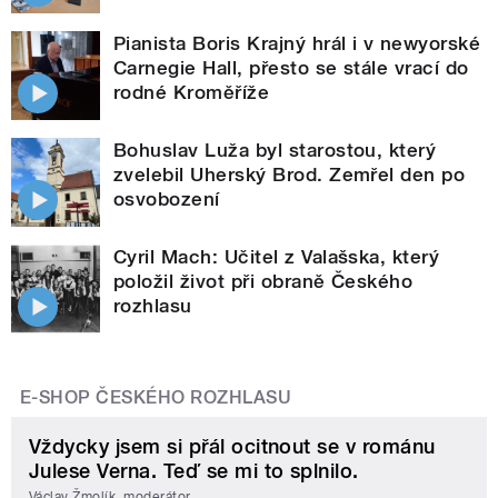
Pianista Boris Krajný hrál i v newyorské
Carnegie Hall, přesto se stále vrací do
rodné Kroměříže
Bohuslav Luža byl starostou, který
zvelebil Uherský Brod. Zemřel den po
osvobození
Cyril Mach: Učitel z Valašska, který
položil život při obraně Českého
rozhlasu
E-SHOP ČESKÉHO ROZHLASU
Vždycky jsem si přál ocitnout se v románu
Julese Verna. Teď se mi to splnilo.
Václav Žmolík, moderátor