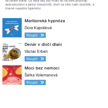
na celém světě. Už déle než sto třicet let na něm prožívají
dobrodružství s pěticí trosečníků, kteří na něm našli útočiště, a
hlavně nejedno tajemství.
Mariborská hypnóza
Dora Kaprálová
Koupit
Denár v dívčí dlani
Václav Erben
Koupit
Moci bez nemoci
Šárka Volemanová
Koupit