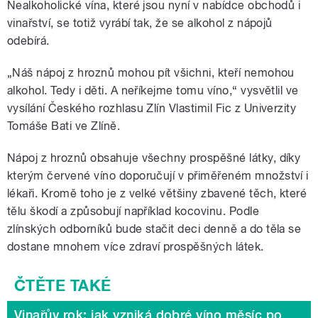
Nealkoholické vína, které jsou nyní v nabídce obchodů i
vinařství, se totiž vyrábí tak, že se alkohol z nápojů
odebírá.
„Náš nápoj z hroznů mohou pít všichni, kteří nemohou
alkohol. Tedy i děti. A neříkejme tomu víno,“ vysvětlil ve
vysílání Českého rozhlasu Zlín Vlastimil Fic z Univerzity
Tomáše Bati ve Zlíně.
Nápoj z hroznů obsahuje všechny prospěšné látky, díky
kterým červené víno doporučují v přiměřeném množství i
lékaři. Kromě toho je z velké většiny zbavené těch, které
tělu škodí a způsobují například kocovinu. Podle
zlínských odborníků bude stačit deci denně a do těla se
dostane mnohem více zdraví prospěšných látek.
Vinařův rok: jak vzniká dobré víno měsíc po