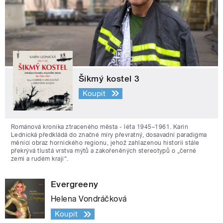
Šikmý kostel 3
Koupit
Románová kronika ztraceného města - léta 1945–1961. Karin
Lednická předkládá do značné míry převratný, dosavadní paradigma
měnící obraz hornického regionu, jehož zahlazenou historii stále
překrývá tlustá vrstva mýtů a zakořeněných stereotypů o „černé
zemi a rudém kraji“.
Evergreeny
Helena Vondráčková
Koupit