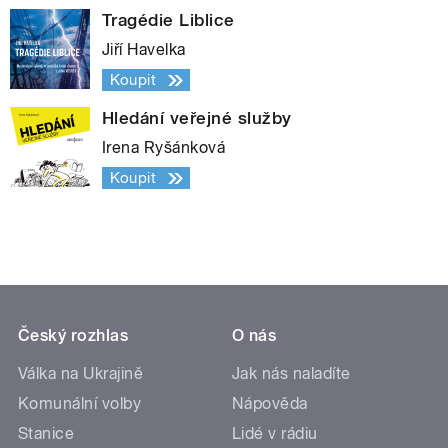
Tragédie Liblice
Jiří Havelka
Koupit
Hledání veřejné služby
Irena Ryšánková
Koupit
Český rozhlas
O nás
Válka na Ukrajině
Jak nás naladíte
Komunální volby
Nápověda
Stanice
Lidé v rádiu