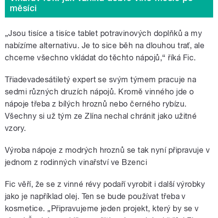
měsíci
„Jsou tisíce a tisíce tablet potravinových doplňků a my
nabízíme alternativu. Je to sice běh na dlouhou trať, ale
chceme všechno vkládat do těchto nápojů,“ říká Fic.
Třiadevadesátiletý expert se svým týmem pracuje na
sedmi různých druzích nápojů. Kromě vinného jde o
nápoje třeba z bílých hroznů nebo černého rybízu.
Všechny si už tým ze Zlína nechal chránit jako užitné
vzory.
Výroba nápoje z modrých hroznů se tak nyní připravuje v
jednom z rodinných vinařství ve Bzenci
Fic věří, že se z vinné révy podaří vyrobit i další výrobky
jako je například olej. Ten se bude používat třeba v
kosmetice. „Připravujeme jeden projekt, který by se v