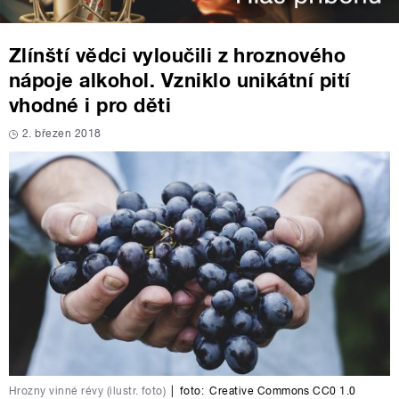
Zlínští vědci vyloučili z hroznového
nápoje alkohol. Vzniklo unikátní pití
vhodné i pro děti
2. březen 2018
Hrozny vinné révy (ilustr. foto)
|
foto:
Creative Commons CC0 1.0