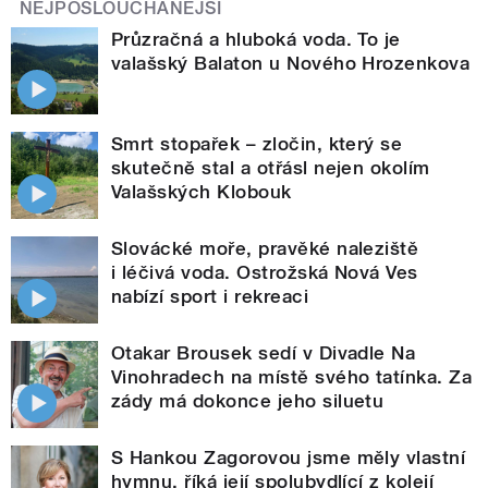
NEJPOSLOUCHANĚJŠÍ
Průzračná a hluboká voda. To je
valašský Balaton u Nového Hrozenkova
Smrt stopařek – zločin, který se
skutečně stal a otřásl nejen okolím
Valašských Klobouk
Slovácké moře, pravěké naleziště
i léčivá voda. Ostrožská Nová Ves
nabízí sport i rekreaci
Otakar Brousek sedí v Divadle Na
Vinohradech na místě svého tatínka. Za
zády má dokonce jeho siluetu
S Hankou Zagorovou jsme měly vlastní
hymnu, říká její spolubydlící z kolejí