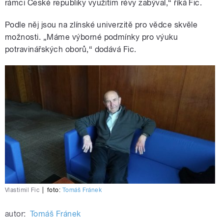
rámci České republiky využitím révy zabýval,“ říká Fic.
Podle něj jsou na zlínské univerzitě pro vědce skvěle
možnosti. „Máme výborné podmínky pro výuku
potravinářských oborů,“ dodává Fic.
Vlastimil Fic
|
foto:
Tomáš Fránek
autor:
Tomáš Fránek