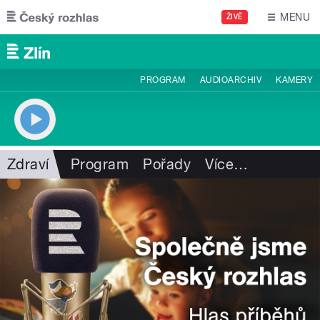
Přejít k hlavnímu obsahu
MENU
ŽIVĚ
PROGRAM
AUDIOARCHIV
KAMERY
Zdraví
Program
Pořady
Více
…