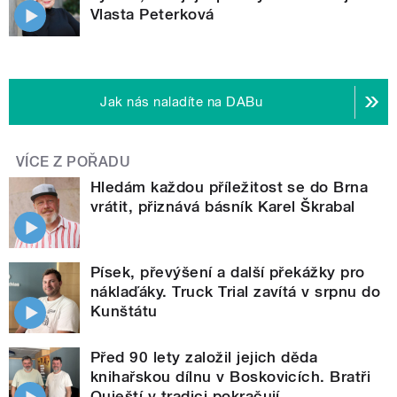
Vlasta Peterková
Jak nás naladíte na DABu
VÍCE Z POŘADU
Hledám každou příležitost se do Brna
vrátit, přiznává básník Karel Škrabal
Písek, převýšení a další překážky pro
náklaďáky. Truck Trial zavítá v srpnu do
Kunštátu
Před 90 lety založil jejich děda
knihařskou dílnu v Boskovicích. Bratři
Ouještí v tradici pokračují