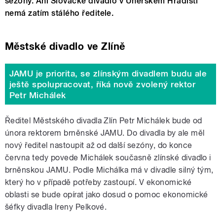
sezóny. Ani Slovácké divadlo v Uherském Hradišti
nemá zatím stálého ředitele.
Městské divadlo ve Zlíně
JAMU je priorita, se zlínským divadlem budu ale
ještě spolupracovat, říká nově zvolený rektor
Petr Michálek
Ředitel Městského divadla Zlín Petr Michálek bude od
února rektorem brněnské JAMU. Do divadla by ale měl
nový ředitel nastoupit až od další sezóny, do konce
června tedy povede Michálek současně zlínské divadlo i
brněnskou JAMU. Podle Michálka má v divadle silný tým,
který ho v případě potřeby zastoupí. V ekonomické
oblasti se bude opírat jako dosud o pomoc ekonomické
šéfky divadla Ireny Pelkové.