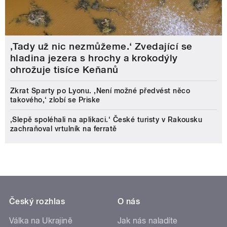
‚Tady už nic nezmůžeme.‘ Zvedající se
hladina jezera s hrochy a krokodýly
ohrožuje tisíce Keňanů
Zkrat Sparty po Lyonu. ,Není možné předvést něco
takového,‘ zlobí se Priske
‚Slepě spoléhali na aplikaci.‘ České turisty v Rakousku
zachraňoval vrtulník na ferratě
Český rozhlas
O nás
Válka na Ukrajině
Jak nás naladíte