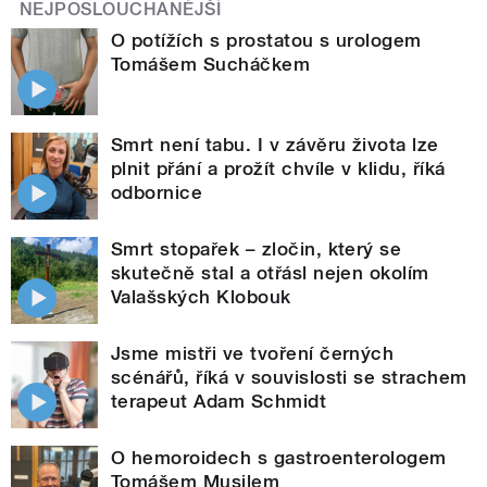
NEJPOSLOUCHANĚJŠÍ
O potížích s prostatou s urologem
Tomášem Sucháčkem
Smrt není tabu. I v závěru života lze
plnit přání a prožít chvíle v klidu, říká
odbornice
Smrt stopařek – zločin, který se
skutečně stal a otřásl nejen okolím
Valašských Klobouk
Jsme mistři ve tvoření černých
scénářů, říká v souvislosti se strachem
terapeut Adam Schmidt
O hemoroidech s gastroenterologem
Tomášem Musilem