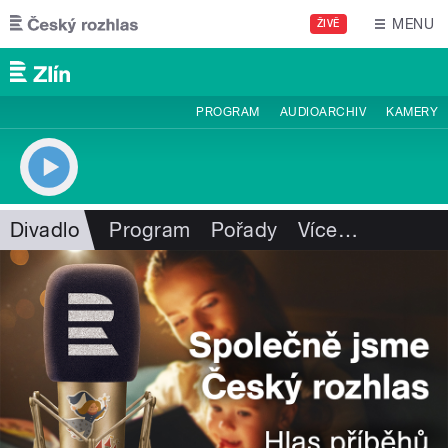
Přejít k hlavnímu obsahu
MENU
ŽIVĚ
PROGRAM
AUDIOARCHIV
KAMERY
Divadlo
Program
Pořady
Více
…