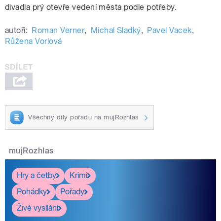
divadla prý otevře vedení města podle potřeby.
autoři:
Roman Verner
,
Michal Sladký
,
Pavel Vacek
,
Růžena Vorlová
Všechny díly pořadu na mujRozhlas
mujRozhlas
Hry a četby
Krimi
Pohádky
Pořady
Živé vysílání