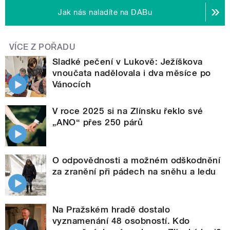
Jak nás naladíte na DABu
VÍCE Z POŘADU
Sladké pečení v Lukově: Ježíškova
vnoučata nadělovala i dva měsíce po
Vánocích
V roce 2025 si na Zlínsku řeklo své
„ANO“ přes 250 párů
O odpovědnosti a možném odškodnění
za zranění při pádech na sněhu a ledu
Na Pražském hradě dostalo
vyznamenání 48 osobností. Kdo