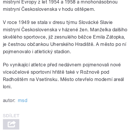
mistryní Evropy z let 1954 a 1958 a mnohonásobnou
mistryní Československa v hodu oštěpem.
V roce 1949 se stala v dresu týmu Slovácké Slavie
mistryní Československa v házené žen. Manželka dalšího
skvělého sportovce, již zesnulého běžce Emila Zátopka,
je čestnou občankou Uherského Hradiště. A město po ní
pojmenovalo i atletický stadion.
Po vynikající atletce před nedávnem pojmenovali nové
víceúčelové sportovní hřiště také v Rožnově pod
Radhoštěm na Vsetínsku. Město otevřelo moderní areál
loni.
autor:
msd