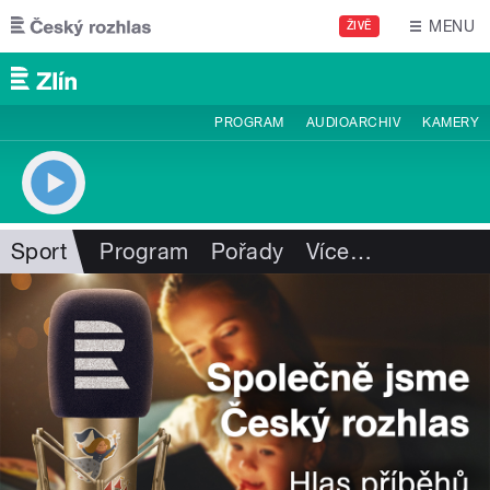
Přejít k hlavnímu obsahu
MENU
ŽIVĚ
PROGRAM
AUDIOARCHIV
KAMERY
Sport
Program
Pořady
Více
…