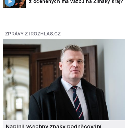
z oceněných má vazbu na Zlínský kraj?
ZPRÁVY Z IROZHLAS.CZ
Naplnil všechny znaky podněcování