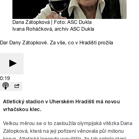
Dana Zátopková | Foto: ASC Dukla
Ivana Roháčková, archiv ASC Dukla
Dar Dany Zátopkové. Za vše, co v Hradišti prožila
0:19
Atletický stadion v Uherském Hradišti má novou
vrhačskou klec.
Velkou měrou se o to zasloužila olympijská vítězka Dana
Zátopková, která na její pořízení věnovala půl milionu
korun. Atletická legenda vysvětlila, že tak splnila starý