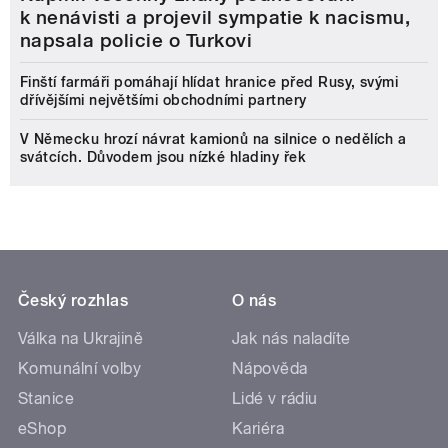
k nenávisti a projevil sympatie k nacismu,
napsala policie o Turkovi
Finští farmáři pomáhají hlídat hranice před Rusy, svými
dřívějšími největšími obchodními partnery
V Německu hrozí návrat kamionů na silnice o nedělích a
svátcích. Důvodem jsou nízké hladiny řek
Český rozhlas
O nás
Válka na Ukrajině
Jak nás naladíte
Komunální volby
Nápověda
Stanice
Lidé v rádiu
eShop
Kariéra