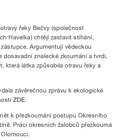
 otravy řeky Bečvy (společnost
ch Havelka) chtějí zastavit stíhání,
ího zástupce. Argumentují vědeckou
e dosavadní znalecké zkoumání a tvrdí,
, která látka způsobila otravu řeky a
ydala závěrečnou zprávu k ekologické
nosti
ZDE
.
odnět k přezkoumání postupu Okresního
tíně. P
ráci okresních žalobců přezkoumá
v Olomouci.