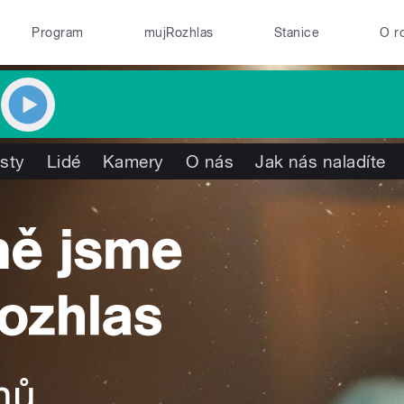
Program
mujRozhlas
Stanice
O r
isty
Lidé
Kamery
O nás
Jak nás naladíte