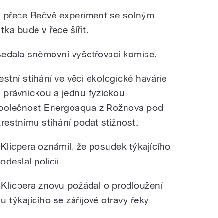
na přece Bečvě experiment se solným
átka bude v řece šířit.
asedala sněmovní vyšetřovací komise.
trestní stíhání ve věci ekologické havárie
u právnickou a jednu fyzickou
společnost Energoaqua z Rožnova pod
restnímu stíhání podat stížnost.
í Klicpera oznámil, že posudek týkajícího
odeslal policii.
í Klicpera znovu požádal o prodloužení
 týkajícího se zářijové otravy řeky