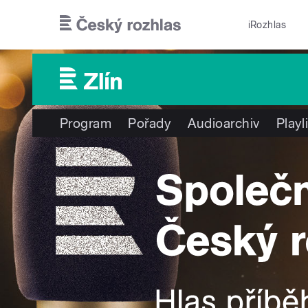
Přejít k hlavnímu obsahu
iRozhlas
Program
Pořady
Audioarchiv
Playl