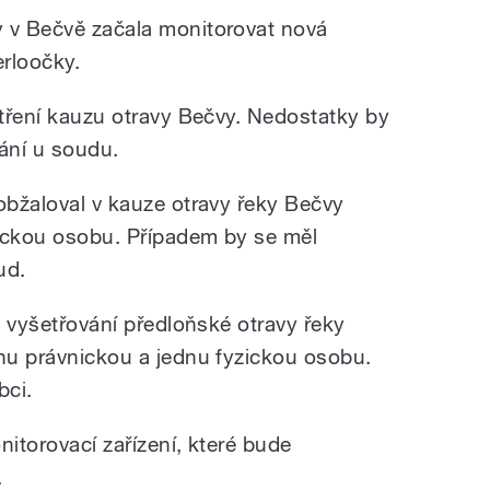
y v Bečvě začala monitorovat nová
erloočky.
etření kauzu otravy Bečvy. Nedostatky by
vání u soudu.
obžaloval v kauze otravy řeky Bečvy
nickou osobu. Případem by se měl
ud.
li vyšetřování předloňské otravy řeky
dnu právnickou a jednu fyzickou osobu.
bci.
nitorovací zařízení, které bude
.