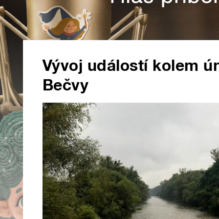
Vývoj událostí kolem ú
Bečvy