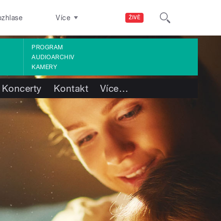
ozhlase
Více
ŽIVĚ
PROGRAM
AUDIOARCHIV
KAMERY
Koncerty
Kontakt
Více
…