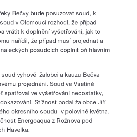
y řeky Bečvy bude posuzovat soud, k
ý soud v Olomouci rozhodl, že případ
 vrátit k doplnění vyšetřování, jak to
mu nařídil, že případ musí projednat a
znaleckých posudcích doplnit při hlavním
ý soud vyhověl žalobci a kauzu Bečva
ovému projednání. Soud ve Vsetíně
oť spatřoval ve vyšetřování nedostatky,
 dokazování. Stížnost podal žalobce Jiří
kého okresního soudu v polovině května.
lečnost Energoaqua z Rožnova pod
ich Havelka.