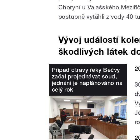
Choryní u Valašského Meziříč
postupně vytáhli z vody 40 tu
Vývoj událostí kol
škodlivých látek d
2
Případ otravy řeky Bečvy
začal projednávat soud,
jednání je naplánováno na
3
celý rok
d
V
J
ro
2