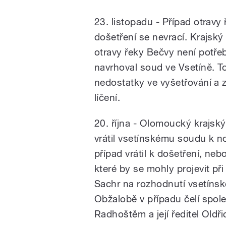
23. listopadu - Případ otrav
došetření se nevrací. Krajsk
otravy řeky Bečvy není potřeba
navrhoval soud ve Vsetíně. To
nedostatky ve vyšetřování a 
líčení.
20. října - Olomoucký krajsk
vrátil vsetínskému soudu k n
případ vrátil k došetření, neb
které by se mohly projevit při
Sachr na rozhodnutí vsetíns
Obžalobě v případu čelí spo
Radhoštěm a její ředitel Oldř