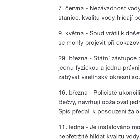
7. června - Nezávadnost vod
stanice, kvalitu vody hlídají p
9. května -
Soud vrátil k doš
se mohly projevit při dokazo
29. března - Státní zástupce 
jednu fyzickou a jednu práv
zabývat vsetínský okresní so
16. března - Policisté ukonči
Bečvy, navrhují obžalovat je
Spis předali k posouzení žalo
11. ledna - Je instalováno mo
nepřetržitě hlídat kvalitu vody