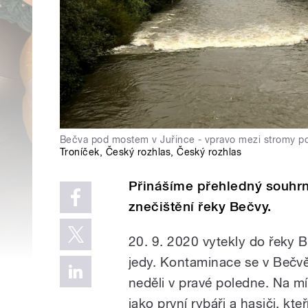
Bečva pod mostem v Juřince - vpravo mezi stromy po
Troníček
,
Český rozhlas
,
Český rozhlas
Přinášíme přehledný souhrn 
znečištění řeky Bečvy.
20. 9. 2020 vytekly do řeky B
jedy. Kontaminace se v Bečvě
neděli v pravé poledne. Na mí
jako první rybáři a hasiči, kte