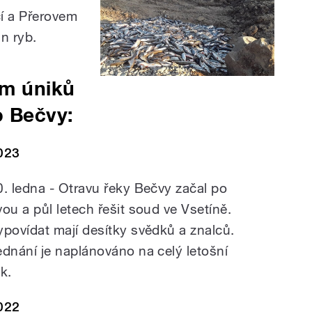
í a Přerovem
n ryb.
em úniků
o Bečvy:
023
0. ledna - Otravu řeky Bečvy začal po
vou a půl letech řešit soud ve Vsetíně.
ypovídat mají desítky svědků a znalců.
ednání je naplánováno na celý letošní
k.
022