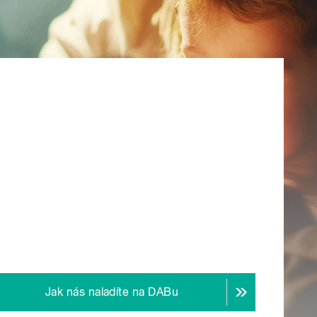
Jak nás naladíte na DABu