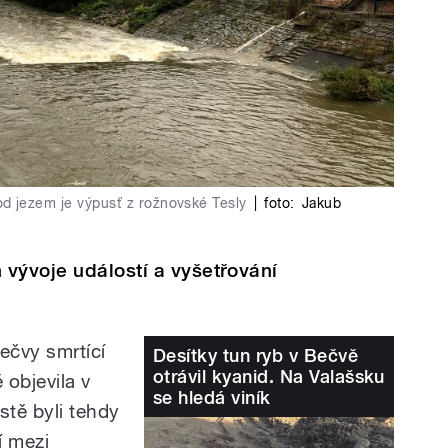
d jezem je výpusť z rožnovské Tesly
|
foto:
Jakub
vývoje událostí a vyšetřování
ečvy smrtící
Desítky tun ryb v Bečvě
otrávil kyanid. Na Valašsku
 objevila v
se hledá viník
stě byli tehdy
ří mezi