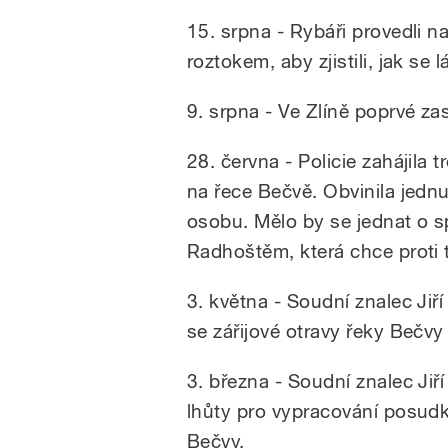
15. srpna - Rybáři provedli 
roztokem, aby zjistili, jak se l
9. srpna - Ve Zlíně poprvé z
28. června -
Policie zahájila 
na řece Bečvě. Obvinila jedn
osobu. Mělo by se jednat o 
Radhoštěm, která chce proti t
3. května - Soudní znalec Jiř
se zářijové otravy řeky Bečvy 
3. března - Soudní znalec Jiř
lhůty pro vypracování posudku
Bečvy.