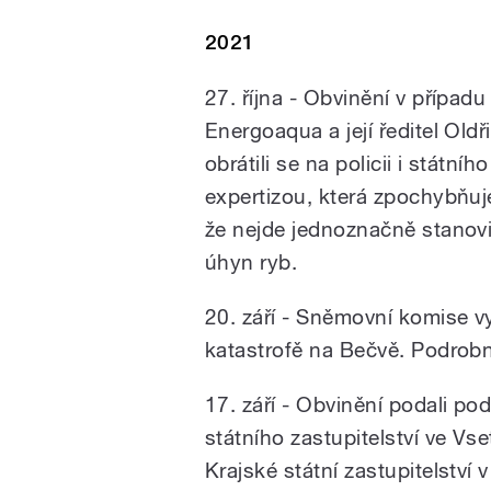
2021
27. října -
Obvinění v případu
Energoaqua a její ředitel Oldři
obrátili se na policii i státn
expertizou, která zpochybňuj
že nejde jednoznačně stanovit
úhyn ryb.
20. září - Sněmovní komise v
katastrofě na Bečvě. Podrob
17. září - Obvinění podali p
státního zastupitelství ve Vse
Krajské státní zastupitelství 