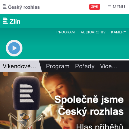
Přejít k hlavnímu obsahu
MENU
ŽIVĚ
PROGRAM
AUDIOARCHIV
KAMERY
Víkendové dobré odpoledne
Program
Pořady
Více
…