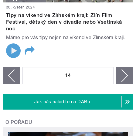
30. květen 2024
Tipy na víkend ve Zlínském kraji: Zlín Film
Festival, dětský den v divadle nebo Vsetínská
noc
Máme pro vás tipy nejen na víkend ve Zlínském kraji.
STRÁNKY
14
n
zí
Jak nás naladíte na DABu
O POŘADU