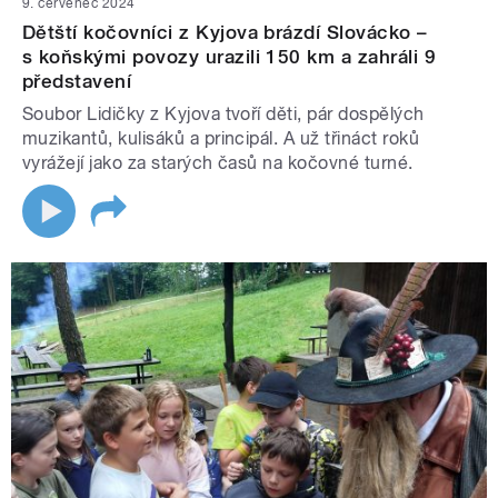
9. červenec 2024
Dětští kočovníci z Kyjova brázdí Slovácko –
s koňskými povozy urazili 150 km a zahráli 9
představení
Soubor Lidičky z Kyjova tvoří děti, pár dospělých
muzikantů, kulisáků a principál. A už třináct roků
vyrážejí jako za starých časů na kočovné turné.