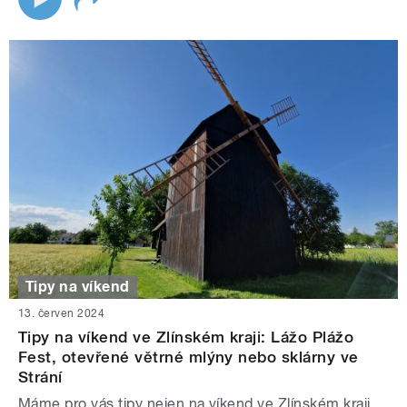
Tipy na víkend
13. červen 2024
Tipy na víkend ve Zlínském kraji: Lážo Plážo
Fest, otevřené větrné mlýny nebo sklárny ve
Strání
Máme pro vás tipy nejen na víkend ve Zlínském kraji.