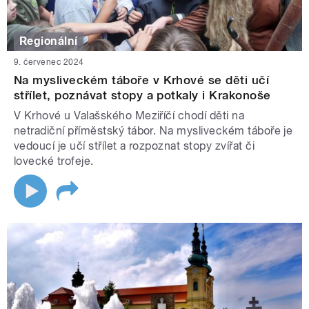
Regionální
9. červenec 2024
Na mysliveckém táboře v Krhové se děti učí
střílet, poznávat stopy a potkaly i Krakonoše
V Krhové u Valašského Meziříčí chodí děti na
netradiční příměstský tábor. Na mysliveckém táboře je
vedoucí je učí střílet a rozpoznat stopy zvířat či
lovecké trofeje.