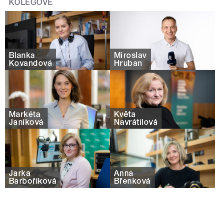
KOLEGOVÉ
Blanka
Miroslav
Kovandová
Hruban
Markéta
Květa
Janíková
Navrátilová
Jarka
Anna
Barboříková
Břenková