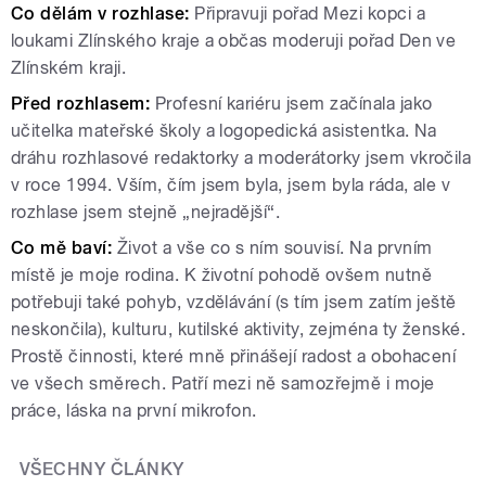
Co dělám v rozhlase:
Připravuji pořad Mezi kopci a
loukami Zlínského kraje a občas moderuji pořad Den ve
Zlínském kraji.
Před rozhlasem:
Profesní kariéru jsem začínala jako
učitelka mateřské školy a logopedická asistentka. Na
dráhu rozhlasové redaktorky a moderátorky jsem vkročila
v roce 1994. Vším, čím jsem byla, jsem byla ráda, ale v
rozhlase jsem stejně „nejradější“.
Co mě baví:
Život a vše co s ním souvisí. Na prvním
místě je moje rodina. K životní pohodě ovšem nutně
potřebuji také pohyb, vzdělávání (s tím jsem zatím ještě
neskončila), kulturu, kutilské aktivity, zejména ty ženské.
Prostě činnosti, které mně přinášejí radost a obohacení
ve všech směrech. Patří mezi ně samozřejmě i moje
práce, láska na první mikrofon.
VŠECHNY ČLÁNKY