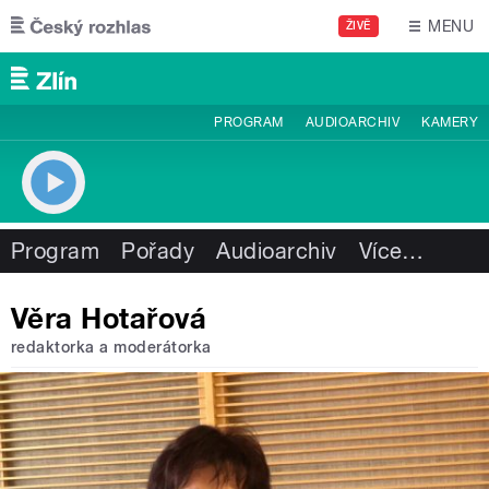
Přejít k hlavnímu obsahu
MENU
ŽIVĚ
PROGRAM
AUDIOARCHIV
KAMERY
Program
Pořady
Audioarchiv
Více
…
Věra Hotařová
redaktorka a moderátorka