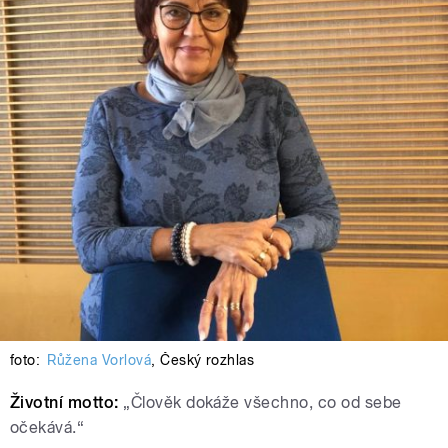
foto:
Růžena Vorlová
,
Český rozhlas
Životní motto:
„Člověk dokáže všechno, co od sebe
očekává.“