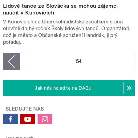
Lidové tance ze Slovácka se mohou zájemci
naučit v Kunovicích
V Kunovicích na Uherskohradišťsku začátkem srpna
otevřeli druhý ročník Školy lidových tanců. Organizátoři,
což je město a Občanské sdružení Handrlák, ji prý
pořádaj...
STRÁNKY
54
zí
Jak nás naladíte na DABu
SLEDUJTE NÁS