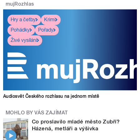
mujRozhlas
Hry a četby
Krimi
Pohádky
Pořady
Živé vysílání
Audiosvět Českého rozhlasu na jednom místě
MOHLO BY VÁS ZAJÍMAT
Co proslavilo mladé město Zubří?
Házená, metláři a výšivka