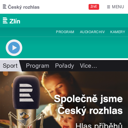
Přejít k hlavnímu obsahu
MENU
ŽIVĚ
PROGRAM
AUDIOARCHIV
KAMERY
Sport
Program
Pořady
Více
…