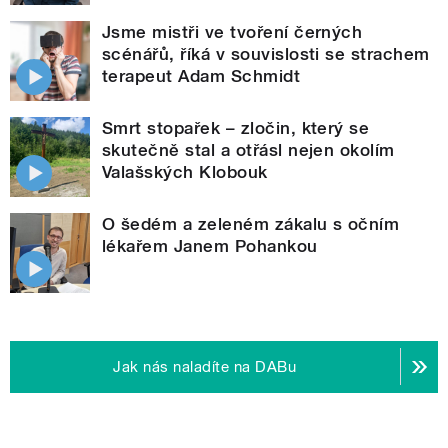
Jsme mistři ve tvoření černých
scénářů, říká v souvislosti se strachem
terapeut Adam Schmidt
Smrt stopařek – zločin, který se
skutečně stal a otřásl nejen okolím
Valašských Klobouk
O šedém a zeleném zákalu s očním
lékařem Janem Pohankou
Jak nás naladíte na DABu