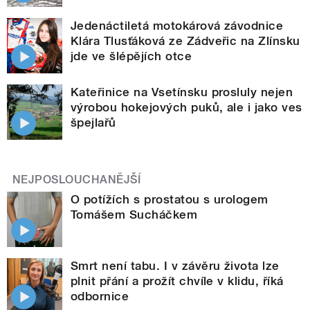
Jedenáctiletá motokárová závodnice
Klára Tlusťáková ze Zádveřic na Zlínsku
jde ve šlépějích otce
Kateřinice na Vsetínsku prosluly nejen
výrobou hokejových puků, ale i jako ves
špejlařů
NEJPOSLOUCHANĚJŠÍ
O potížích s prostatou s urologem
Tomášem Sucháčkem
Smrt není tabu. I v závěru života lze
plnit přání a prožít chvíle v klidu, říká
odbornice