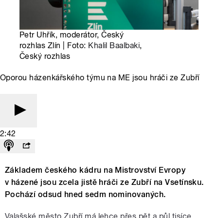
Petr Uhřík, moderátor, Český
rozhlas Zlín | Foto:
Khalil Baalbaki
,
Český rozhlas
Oporou házenkářského týmu na ME jsou hráči ze Zubří
2:42
Základem českého kádru na Mistrovství Evropy
v házené jsou zcela jistě hráči ze Zubří na Vsetínsku.
Pochází odsud hned sedm nominovaných.
Valašské město Zubří má lehce přes pět a půl tisíce