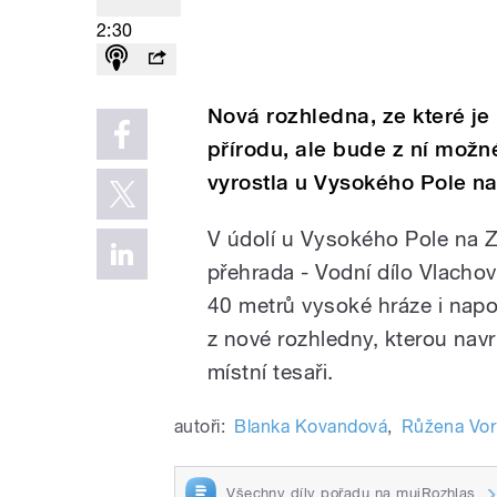
2:30
Nová rozhledna, ze které j
přírodu, ale bude z ní možné
vyrostla u Vysokého Pole na
V údolí u Vysokého Pole na Z
přehrada - Vodní dílo Vlachov
40 metrů vysoké hráze i nap
z nové rozhledny, kterou navr
místní tesaři.
autoři:
Blanka Kovandová
,
Růžena Vor
Všechny díly pořadu na mujRozhlas