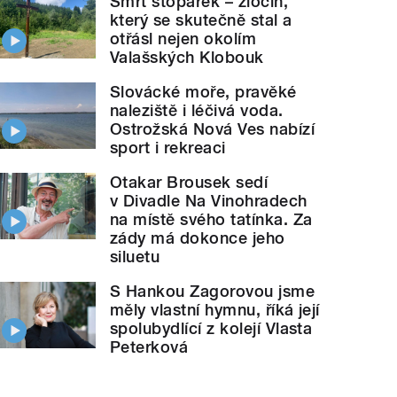
Smrt stopařek – zločin,
který se skutečně stal a
otřásl nejen okolím
Valašských Klobouk
Slovácké moře, pravěké
naleziště i léčivá voda.
Ostrožská Nová Ves nabízí
sport i rekreaci
Otakar Brousek sedí
v Divadle Na Vinohradech
na místě svého tatínka. Za
zády má dokonce jeho
siluetu
S Hankou Zagorovou jsme
měly vlastní hymnu, říká její
spolubydlící z kolejí Vlasta
Peterková