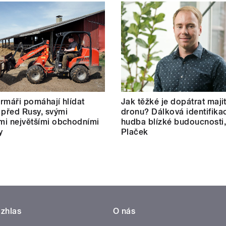
farmáři pomáhají hlídat
Jak těžké je dopátrat maji
 před Rusy, svými
dronu? Dálková identifikac
ími největšími obchodními
hudba blízké budoucnosti,
y
Plaček
zhlas
O nás