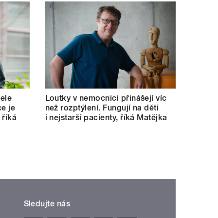
tele
Loutky v nemocnici přinášejí víc
e je
než rozptýlení. Fungují na děti
 říká
i nejstarší pacienty, říká Matějka
Sledujte nás