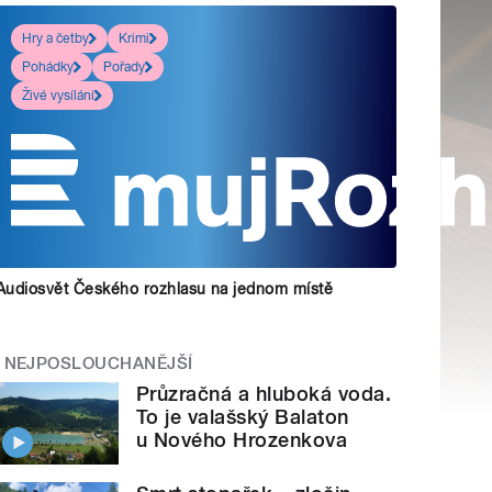
Hry a četby
Krimi
Pohádky
Pořady
Živé vysílání
Audiosvět Českého rozhlasu na jednom místě
NEJPOSLOUCHANĚJŠÍ
Průzračná a hluboká voda.
To je valašský Balaton
u Nového Hrozenkova