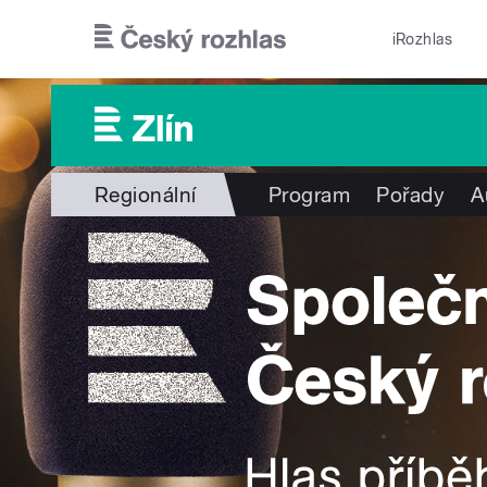
Přejít k hlavnímu obsahu
iRozhlas
Regionální
Program
Pořady
A