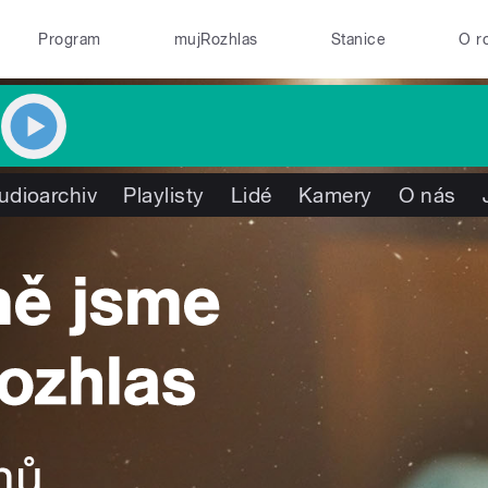
Program
mujRozhlas
Stanice
O r
udioarchiv
Playlisty
Lidé
Kamery
O nás