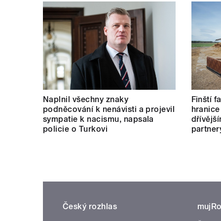
Naplnil všechny znaky
Finští 
podněcování k nenávisti a projevil
hranice
sympatie k nacismu, napsala
dřívějš
policie o Turkovi
partner
Český rozhlas
mujRo