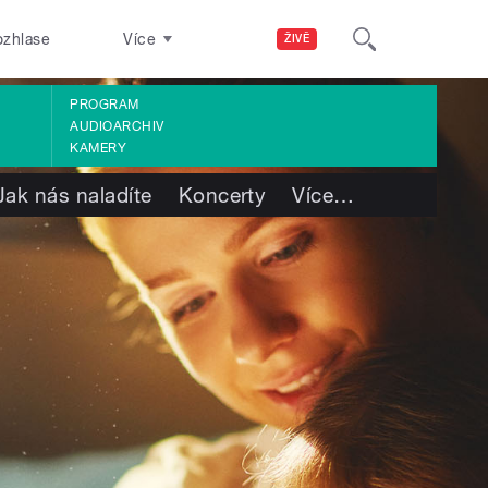
ozhlase
Více
ŽIVĚ
PROGRAM
AUDIOARCHIV
KAMERY
Jak nás naladíte
Koncerty
Více
…